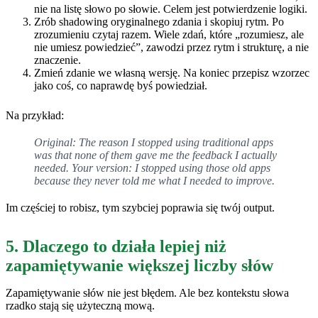
nie na listę słowo po słowie. Celem jest potwierdzenie logiki.
Zrób shadowing oryginalnego zdania i skopiuj rytm. Po
zrozumieniu czytaj razem. Wiele zdań, które „rozumiesz, ale
nie umiesz powiedzieć”, zawodzi przez rytm i strukturę, a nie
znaczenie.
Zmień zdanie we własną wersję. Na koniec przepisz wzorzec
jako coś, co naprawdę byś powiedział.
Na przykład:
Original: The reason I stopped using traditional apps
was that none of them gave me the feedback I actually
needed. Your version: I stopped using those old apps
because they never told me what I needed to improve.
Im częściej to robisz, tym szybciej poprawia się twój output.
5. Dlaczego to działa lepiej niż
zapamiętywanie większej liczby słów
Zapamiętywanie słów nie jest błędem. Ale bez kontekstu słowa
rzadko stają się użyteczną mową.