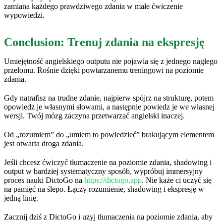
zamiana każdego prawdziwego zdania w małe ćwiczenie
wypowiedzi.
Conclusion: Trenuj zdania na ekspresję
Umiejętność angielskiego outputu nie pojawia się z jednego nagłego
przełomu. Rośnie dzięki powtarzanemu treningowi na poziomie
zdania.
Gdy natrafisz na trudne zdanie, najpierw spójrz na strukturę, potem
opowiedz je własnymi słowami, a następnie powiedz je we własnej
wersji. Twój mózg zaczyna przetwarzać angielski inaczej.
Od „rozumiem” do „umiem to powiedzieć” brakującym elementem
jest otwarta droga zdania.
Jeśli chcesz ćwiczyć tłumaczenie na poziomie zdania, shadowing i
output w bardziej systematyczny sposób, wypróbuj immersyjny
proces nauki DictoGo na
https://dictogo.app
. Nie każe ci uczyć się
na pamięć na ślepo. Łączy rozumienie, shadowing i ekspresję w
jedną linię.
Zacznij dziś z DictoGo i użyj tłumaczenia na poziomie zdania, aby