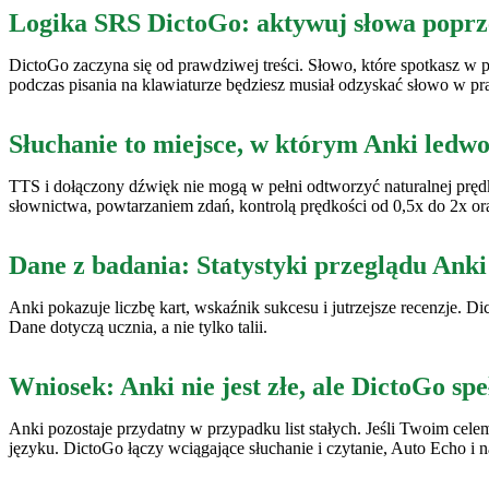
Logika SRS DictoGo: aktywuj słowa poprzez
DictoGo zaczyna się od prawdziwej treści. Słowo, które spotkasz w po
podczas pisania na klawiaturze będziesz musiał odzyskać słowo w pr
Słuchanie to miejsce, w którym Anki led
TTS i dołączony dźwięk nie mogą w pełni odtworzyć naturalnej prędk
słownictwa, powtarzaniem zdań, kontrolą prędkości od 0,5x do 2x o
Dane z badania: Statystyki przeglądu Anki
Anki pokazuje liczbę kart, wskaźnik sukcesu i jutrzejsze recenzje.
Dane dotyczą ucznia, a nie tylko talii.
Wniosek: Anki nie jest złe, ale DictoGo speł
Anki pozostaje przydatny w przypadku list stałych. Jeśli Twoim ce
języku. DictoGo łączy wciągające słuchanie i czytanie, Auto Echo i 