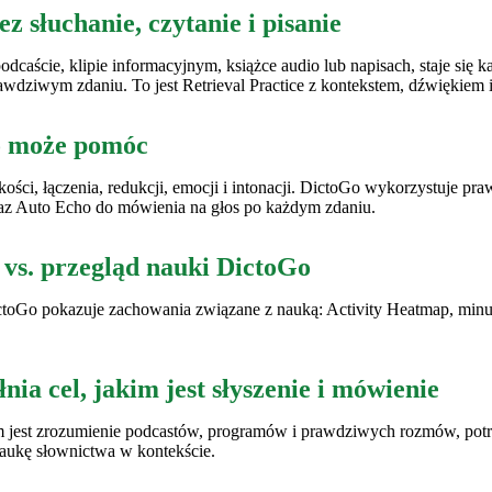
 słuchanie, czytanie i pisanie
dcaście, klipie informacyjnym, książce audio lub napisach, staje się k
awdziwym zdaniu. To jest Retrieval Practice z kontekstem, dźwiękiem 
wo może pomóc
ości, łączenia, redukcji, emocji i intonacji. DictoGo wykorzystuje 
raz Auto Echo do mówienia na głos po każdym zdaniu.
 vs. przegląd nauki DictoGo
 DictoGo pokazuje zachowania związane z nauką: Activity Heatmap, minu
nia cel, jakim jest słyszenie i mówienie
lem jest zrozumienie podcastów, programów i prawdziwych rozmów, po
naukę słownictwa w kontekście.