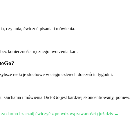
ia, czytania, ćwiczeń pisania i mówienia.
ez konieczności ręcznego tworzenia kart.
ctoGo?
bsze reakcje słuchowe w ciągu czterech do sześciu tygodni.
padku słuchania i mówienia DictoGo jest bardziej skoncentrowany, po
o za darmo i zacznij ćwiczyć z prawdziwą zawartością już dziś →