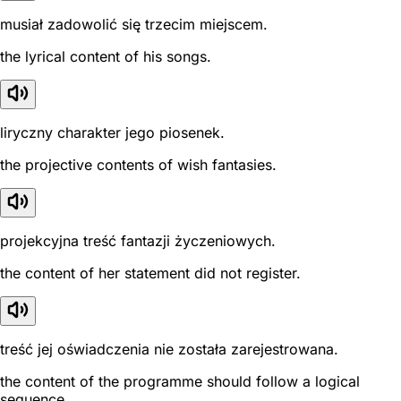
musiał zadowolić się trzecim miejscem.
the lyrical content of his songs.
liryczny charakter jego piosenek.
the projective contents of wish fantasies.
projekcyjna treść fantazji życzeniowych.
the content of her statement did not register.
treść jej oświadczenia nie została zarejestrowana.
the content of the programme should follow a logical
sequence.