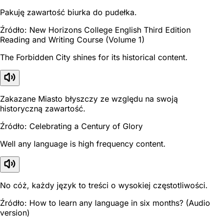
Pakuję zawartość biurka do pudełka.
Źródło: New Horizons College English Third Edition
Reading and Writing Course (Volume 1)
The Forbidden City shines for its historical content.
Zakazane Miasto błyszczy ze względu na swoją
historyczną zawartość.
Źródło: Celebrating a Century of Glory
Well any language is high frequency content.
No cóż, każdy język to treści o wysokiej częstotliwości.
Źródło: How to learn any language in six months? (Audio
version)