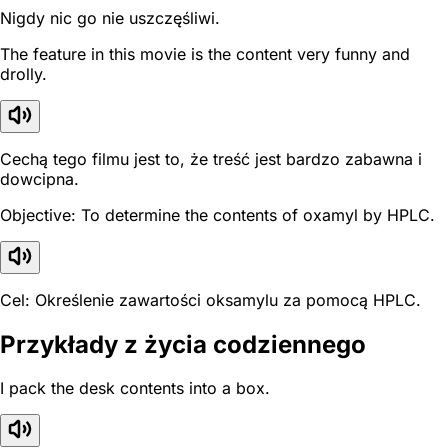
Nigdy nic go nie uszczęśliwi.
The feature in this movie is the content very funny and
drolly.
Cechą tego filmu jest to, że treść jest bardzo zabawna i
dowcipna.
Objective: To determine the contents of oxamyl by HPLC.
Cel: Określenie zawartości oksamylu za pomocą HPLC.
Przykłady z życia codziennego
I pack the desk contents into a box.