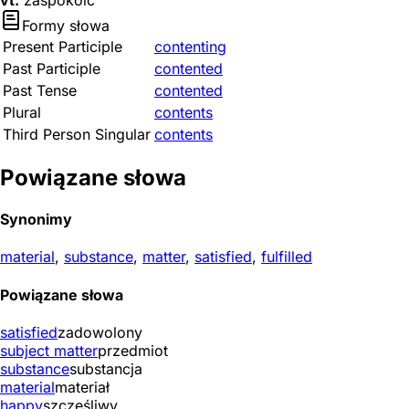
vt.
zaspokoić
Formy słowa
Present Participle
contenting
Past Participle
contented
Past Tense
contented
Plural
contents
Third Person Singular
contents
Powiązane słowa
Synonimy
material
,
substance
,
matter
,
satisfied
,
fulfilled
Powiązane słowa
satisfied
zadowolony
subject matter
przedmiot
substance
substancja
material
materiał
happy
szczęśliwy