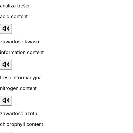
analiza treści
acid content
zawartość kwasu
information content
treść informacyjna
nitrogen content
zawartość azotu
chlorophyll content