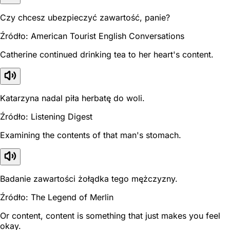
Czy chcesz ubezpieczyć zawartość, panie?
Źródło: American Tourist English Conversations
Catherine continued drinking tea to her heart's content.
Katarzyna nadal piła herbatę do woli.
Źródło: Listening Digest
Examining the contents of that man's stomach.
Badanie zawartości żołądka tego mężczyzny.
Źródło: The Legend of Merlin
Or content, content is something that just makes you feel
okay.