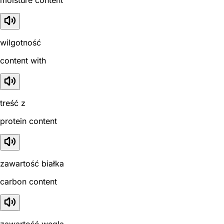
wilgotność
content with
treść z
protein content
zawartość białka
carbon content
zawartość węgla