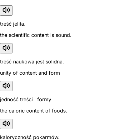
treść jelita.
the scientific content is sound.
treść naukowa jest solidna.
unity of content and form
jedność treści i formy
the caloric content of foods.
kaloryczność pokarmów.