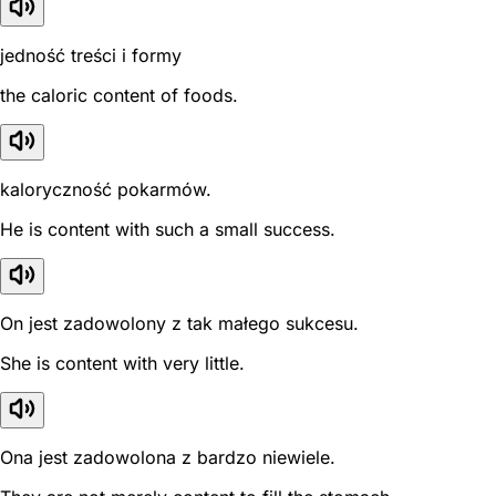
jedność treści i formy
the caloric content of foods.
kaloryczność pokarmów.
He is content with such a small success.
On jest zadowolony z tak małego sukcesu.
She is content with very little.
Ona jest zadowolona z bardzo niewiele.