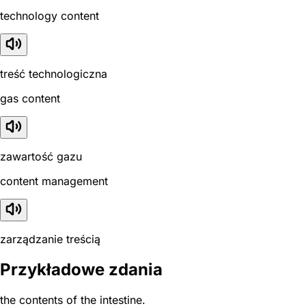
technology content
treść technologiczna
gas content
zawartość gazu
content management
zarządzanie treścią
Przykładowe zdania
the contents of the intestine.