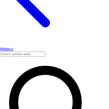
Wstecz