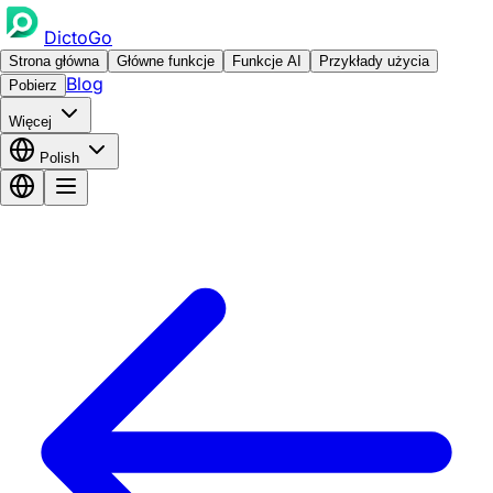
DictoGo
Strona główna
Główne funkcje
Funkcje AI
Przykłady użycia
Blog
Pobierz
Więcej
Polish