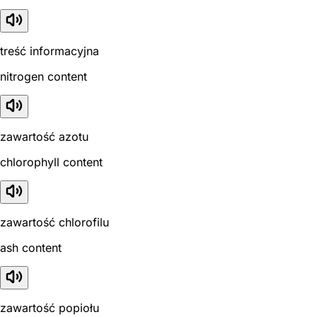
treść informacyjna
nitrogen content
zawartość azotu
chlorophyll content
zawartość chlorofilu
ash content
zawartość popiołu