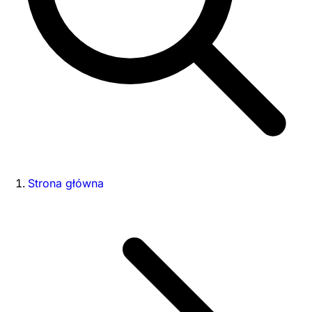
Strona główna