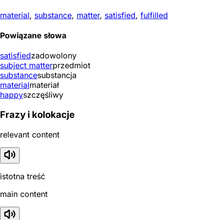
material
,
substance
,
matter
,
satisfied
,
fulfilled
Powiązane słowa
satisfied
zadowolony
subject matter
przedmiot
substance
substancja
material
materiał
happy
szczęśliwy
Frazy i kolokacje
relevant content
istotna treść
main content