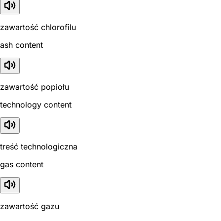
zawartość chlorofilu
ash content
zawartość popiołu
technology content
treść technologiczna
gas content
zawartość gazu