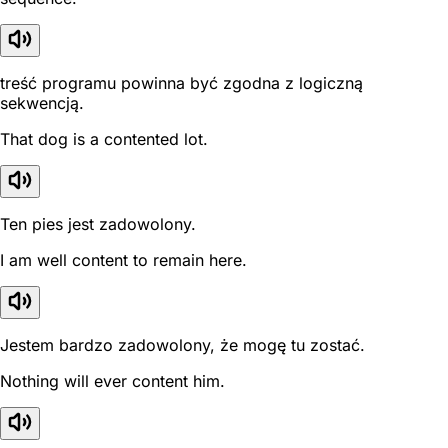
treść programu powinna być zgodna z logiczną
sekwencją.
That dog is a contented lot.
Ten pies jest zadowolony.
I am well content to remain here.
Jestem bardzo zadowolony, że mogę tu zostać.
Nothing will ever content him.