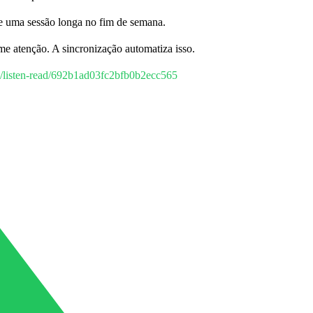
e uma sessão longa no fim de semana.
 atenção. A sincronização automatiza isso.
t/listen-read/692b1ad03fc2bfb0b2ecc565