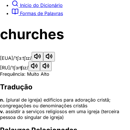
Início do Dicionário
Formas de Palavras
churches
[EUA]
/ˈtʃɜːtʃɪz/
[RU]
/ˈtʃɜrʧɪz/
Frequência: Muito Alto
Tradução
n.
(plural de igreja) edifícios para adoração cristã;
congregações ou denominações cristãs
v.
assistir a serviços religiosos em uma igreja (terceira
pessoa do singular de igreja)