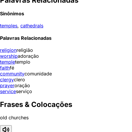
Palavras Relacionadas
Sinônimos
temples
,
cathedrals
Palavras Relacionadas
religion
religião
worship
adoração
temple
templo
faith
fé
community
comunidade
clergy
clero
prayer
oração
service
serviço
Frases & Colocações
old churches