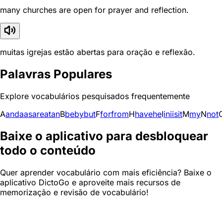
many churches are open for prayer and reflection.
muitas igrejas estão abertas para oração e reflexão.
Palavras Populares
Explore vocabulários pesquisados frequentemente
A
and
a
as
are
at
an
B
be
by
but
F
for
from
H
have
he
I
in
i
is
it
M
my
N
not
Baixe o aplicativo para desbloquear
todo o conteúdo
Quer aprender vocabulário com mais eficiência? Baixe o
aplicativo DictoGo e aproveite mais recursos de
memorização e revisão de vocabulário!