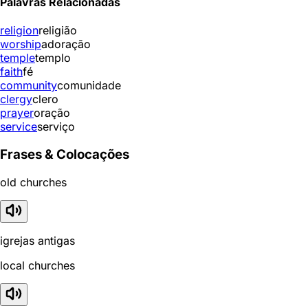
Palavras Relacionadas
religion
religião
worship
adoração
temple
templo
faith
fé
community
comunidade
clergy
clero
prayer
oração
service
serviço
Frases & Colocações
old churches
igrejas antigas
local churches