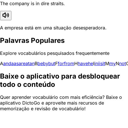
The company is in dire straits.
A empresa está em uma situação desesperadora.
Palavras Populares
Explore vocabulários pesquisados frequentemente
A
and
a
as
are
at
an
B
be
by
but
F
for
from
H
have
he
I
in
i
is
it
M
my
N
not
Baixe o aplicativo para desbloquear
todo o conteúdo
Quer aprender vocabulário com mais eficiência? Baixe o
aplicativo DictoGo e aproveite mais recursos de
memorização e revisão de vocabulário!