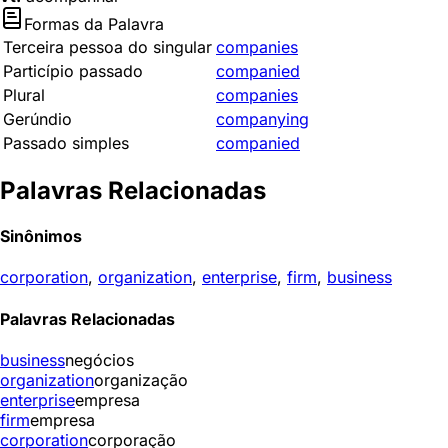
Formas da Palavra
Terceira pessoa do singular
companies
Particípio passado
companied
Plural
companies
Gerúndio
companying
Passado simples
companied
Palavras Relacionadas
Sinônimos
corporation
,
organization
,
enterprise
,
firm
,
business
Palavras Relacionadas
business
negócios
organization
organização
enterprise
empresa
firm
empresa
corporation
corporação