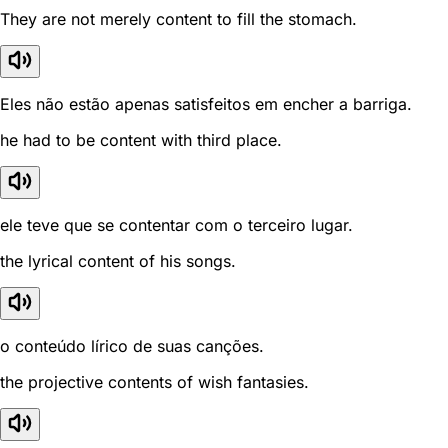
They are not merely content to fill the stomach.
Eles não estão apenas satisfeitos em encher a barriga.
he had to be content with third place.
ele teve que se contentar com o terceiro lugar.
the lyrical content of his songs.
o conteúdo lírico de suas canções.
the projective contents of wish fantasies.