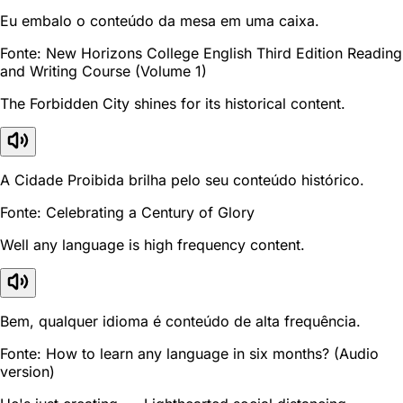
Eu embalo o conteúdo da mesa em uma caixa.
Fonte: New Horizons College English Third Edition Reading
and Writing Course (Volume 1)
The Forbidden City shines for its historical content.
A Cidade Proibida brilha pelo seu conteúdo histórico.
Fonte: Celebrating a Century of Glory
Well any language is high frequency content.
Bem, qualquer idioma é conteúdo de alta frequência.
Fonte: How to learn any language in six months? (Audio
version)