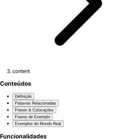
content
Conteúdos
Definição
Palavras Relacionadas
Frases & Colocações
Frases de Exemplo
Exemplos do Mundo Real
Funcionalidades