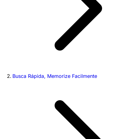
Busca Rápida, Memorize Facilmente