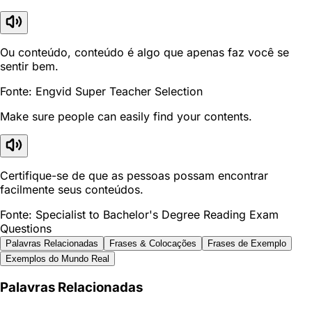
Ou conteúdo, conteúdo é algo que apenas faz você se
sentir bem.
Fonte: Engvid Super Teacher Selection
Make sure people can easily find your contents.
Certifique-se de que as pessoas possam encontrar
facilmente seus conteúdos.
Fonte: Specialist to Bachelor's Degree Reading Exam
Questions
Palavras Relacionadas
Frases & Colocações
Frases de Exemplo
Exemplos do Mundo Real
Palavras Relacionadas