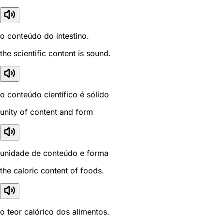
o conteúdo do intestino.
the scientific content is sound.
o conteúdo científico é sólido
unity of content and form
unidade de conteúdo e forma
the caloric content of foods.
o teor calórico dos alimentos.