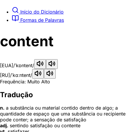
Início do Dicionário
Formas de Palavras
content
[EUA]
/ˈkɒntent/
[RU]
/ˈkɑːntent/
Frequência: Muito Alto
Tradução
n.
a substância ou material contido dentro de algo; a
quantidade de espaço que uma substância ou recipiente
pode conter; a sensação de satisfação
adj.
sentindo satisfação ou contente
vt.
satisfazer