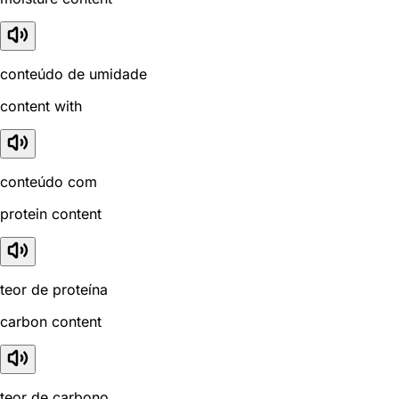
conteúdo de umidade
content with
conteúdo com
protein content
teor de proteína
carbon content
teor de carbono