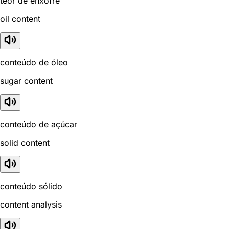
teor de enxofre
oil content
conteúdo de óleo
sugar content
conteúdo de açúcar
solid content
conteúdo sólido
content analysis