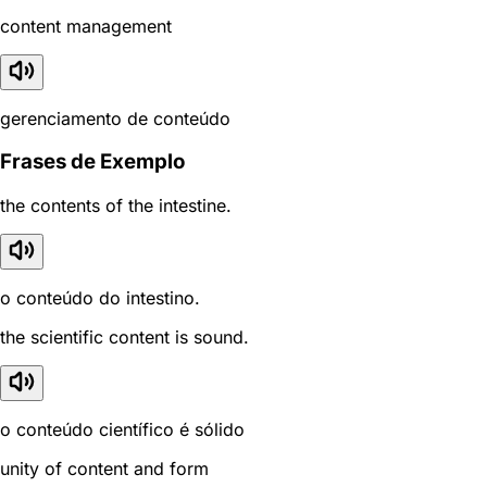
content management
gerenciamento de conteúdo
Frases de Exemplo
the contents of the intestine.
o conteúdo do intestino.
the scientific content is sound.
o conteúdo científico é sólido
unity of content and form