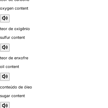
oxygen content
teor de oxigênio
sulfur content
teor de enxofre
oil content
conteúdo de óleo
sugar content