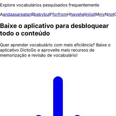
Explore vocabulários pesquisados frequentemente
A
and
a
as
are
at
an
B
be
by
but
F
for
from
H
have
he
I
in
i
is
it
M
my
N
not
Baixe o aplicativo para desbloquear
todo o conteúdo
Quer aprender vocabulário com mais eficiência? Baixe o
aplicativo DictoGo e aproveite mais recursos de
memorização e revisão de vocabulário!