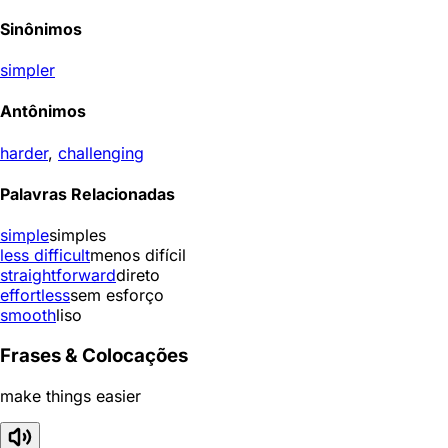
Sinônimos
simpler
Antônimos
harder
,
challenging
Palavras Relacionadas
simple
simples
less difficult
menos difícil
straightforward
direto
effortless
sem esforço
smooth
liso
Frases & Colocações
make things easier