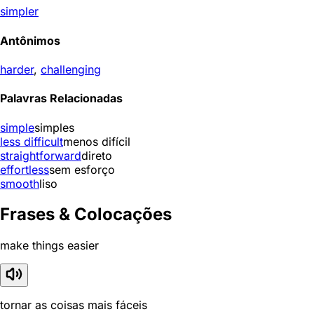
simpler
Antônimos
harder
,
challenging
Palavras Relacionadas
simple
simples
less difficult
menos difícil
straightforward
direto
effortless
sem esforço
smooth
liso
Frases & Colocações
make things easier
tornar as coisas mais fáceis