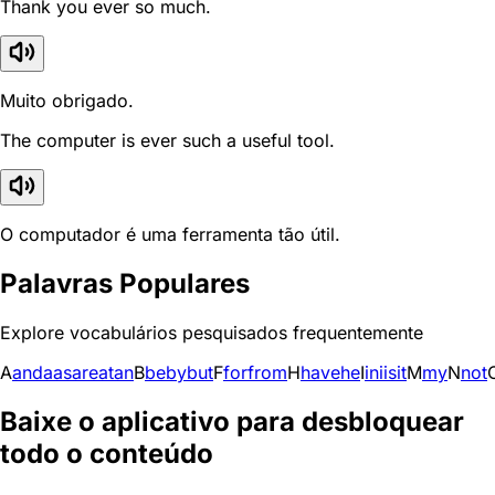
Thank you ever so much.
Muito obrigado.
The computer is ever such a useful tool.
O computador é uma ferramenta tão útil.
Palavras Populares
Explore vocabulários pesquisados frequentemente
A
and
a
as
are
at
an
B
be
by
but
F
for
from
H
have
he
I
in
i
is
it
M
my
N
not
Baixe o aplicativo para desbloquear
todo o conteúdo