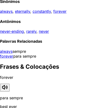
Sinônimos
always
,
eternally
,
constantly
,
forever
Antônimos
never-ending
,
rarely
,
never
Palavras Relacionadas
always
sempre
forever
para sempre
Frases & Colocações
forever
para sempre
best ever