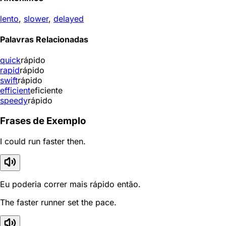
lento
,
slower
,
delayed
Palavras Relacionadas
quick
rápido
rapid
rápido
swift
rápido
efficient
eficiente
speedy
rápido
Frases de Exemplo
I could run faster then.
Eu poderia correr mais rápido então.
The faster runner set the pace.