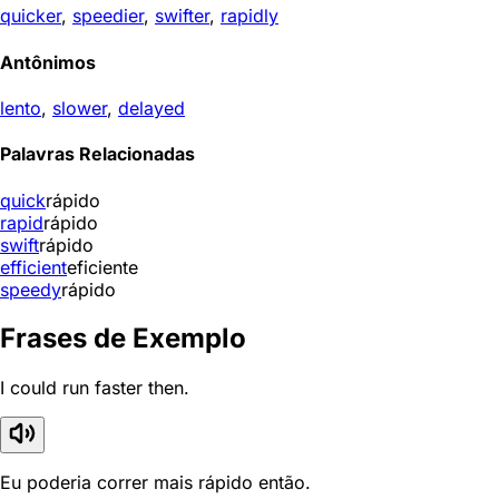
quicker
,
speedier
,
swifter
,
rapidly
Antônimos
lento
,
slower
,
delayed
Palavras Relacionadas
quick
rápido
rapid
rápido
swift
rápido
efficient
eficiente
speedy
rápido
Frases de Exemplo
I could run faster then.
Eu poderia correr mais rápido então.