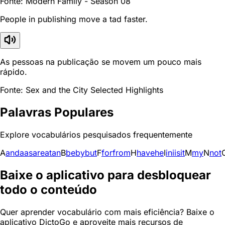
Fonte: Modern Family - Season 08
People in publishing move a tad faster.
As pessoas na publicação se movem um pouco mais
rápido.
Fonte: Sex and the City Selected Highlights
Palavras Populares
Explore vocabulários pesquisados frequentemente
A
and
a
as
are
at
an
B
be
by
but
F
for
from
H
have
he
I
in
i
is
it
M
my
N
not
Baixe o aplicativo para desbloquear
todo o conteúdo
Quer aprender vocabulário com mais eficiência? Baixe o
aplicativo DictoGo e aproveite mais recursos de