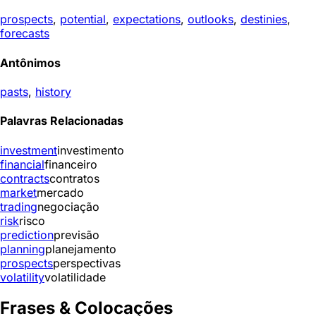
prospects
,
potential
,
expectations
,
outlooks
,
destinies
,
forecasts
Antônimos
pasts
,
history
Palavras Relacionadas
investment
investimento
financial
financeiro
contracts
contratos
market
mercado
trading
negociação
risk
risco
prediction
previsão
planning
planejamento
prospects
perspectivas
volatility
volatilidade
Frases & Colocações