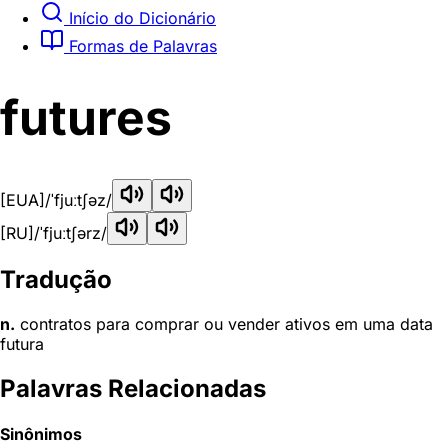
Início do Dicionário
Formas de Palavras
futures
[EUA]
/ˈfjuːtʃəz/
[RU]
/ˈfjuːtʃərz/
Tradução
n.
contratos para comprar ou vender ativos em uma data
futura
Palavras Relacionadas
Sinônimos