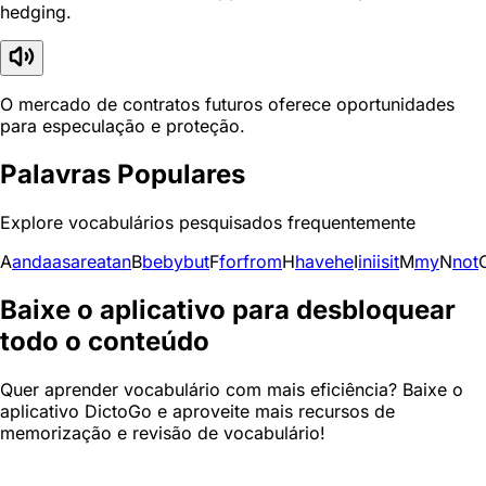
hedging.
O mercado de contratos futuros oferece oportunidades
para especulação e proteção.
Palavras Populares
Explore vocabulários pesquisados frequentemente
A
and
a
as
are
at
an
B
be
by
but
F
for
from
H
have
he
I
in
i
is
it
M
my
N
not
Baixe o aplicativo para desbloquear
todo o conteúdo
Quer aprender vocabulário com mais eficiência? Baixe o
aplicativo DictoGo e aproveite mais recursos de
memorização e revisão de vocabulário!