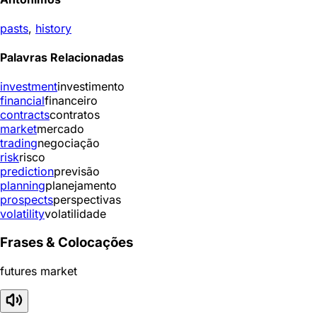
pasts
,
history
Palavras Relacionadas
investment
investimento
financial
financeiro
contracts
contratos
market
mercado
trading
negociação
risk
risco
prediction
previsão
planning
planejamento
prospects
perspectivas
volatility
volatilidade
Frases & Colocações
futures market