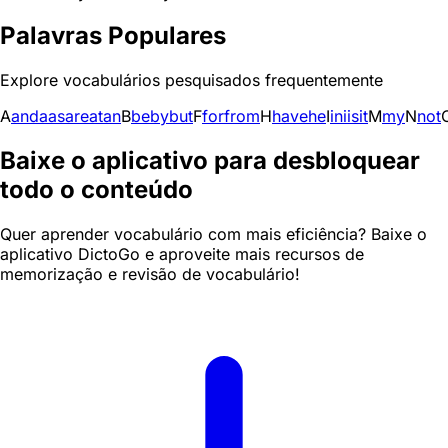
Palavras Populares
Explore vocabulários pesquisados frequentemente
A
and
a
as
are
at
an
B
be
by
but
F
for
from
H
have
he
I
in
i
is
it
M
my
N
not
Baixe o aplicativo para desbloquear
todo o conteúdo
Quer aprender vocabulário com mais eficiência? Baixe o
aplicativo DictoGo e aproveite mais recursos de
memorização e revisão de vocabulário!