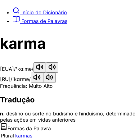
Início do Dicionário
Formas de Palavras
karma
[EUA]
/'kɑːmə/
[RU]
/'kɑrmə/
Frequência: Muito Alto
Tradução
n.
destino ou sorte no budismo e hinduísmo, determinado
pelas ações em vidas anteriores
Formas da Palavra
Plural
karmas