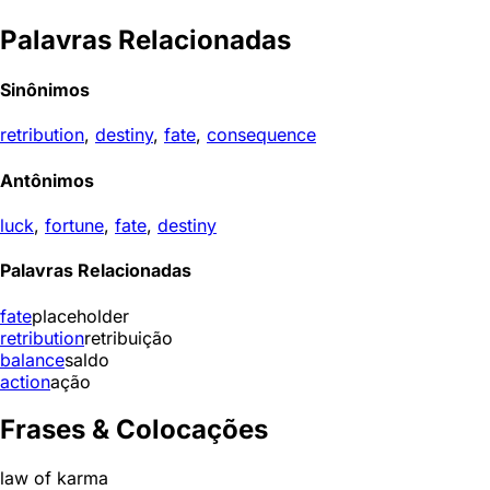
Palavras Relacionadas
Sinônimos
retribution
,
destiny
,
fate
,
consequence
Antônimos
luck
,
fortune
,
fate
,
destiny
Palavras Relacionadas
fate
placeholder
retribution
retribuição
balance
saldo
action
ação
Frases & Colocações
law of karma