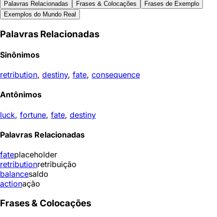
Palavras Relacionadas
Frases & Colocações
Frases de Exemplo
Exemplos do Mundo Real
Palavras Relacionadas
Sinônimos
retribution
,
destiny
,
fate
,
consequence
Antônimos
luck
,
fortune
,
fate
,
destiny
Palavras Relacionadas
fate
placeholder
retribution
retribuição
balance
saldo
action
ação
Frases & Colocações