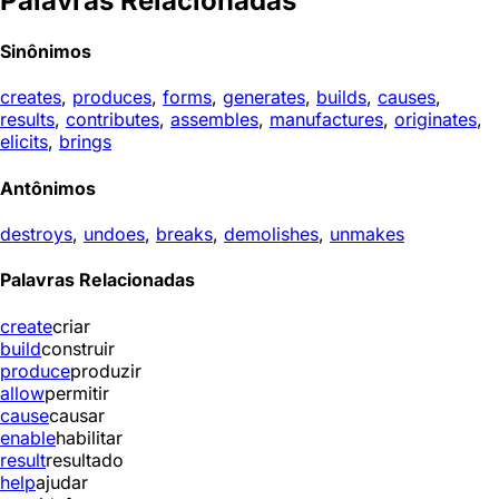
Palavras Relacionadas
Sinônimos
creates
,
produces
,
forms
,
generates
,
builds
,
causes
,
results
,
contributes
,
assembles
,
manufactures
,
originates
,
elicits
,
brings
Antônimos
destroys
,
undoes
,
breaks
,
demolishes
,
unmakes
Palavras Relacionadas
create
criar
build
construir
produce
produzir
allow
permitir
cause
causar
enable
habilitar
result
resultado
help
ajudar