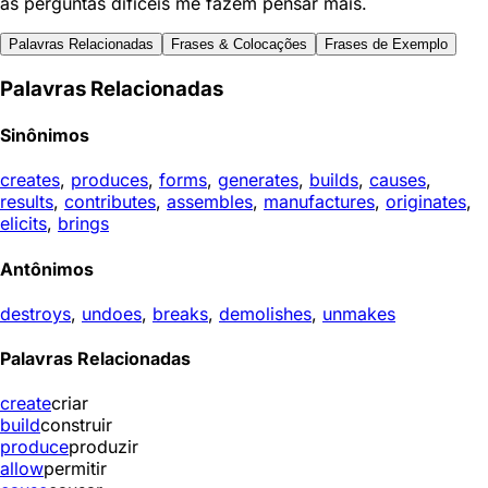
as perguntas difíceis me fazem pensar mais.
Palavras Relacionadas
Frases & Colocações
Frases de Exemplo
Palavras Relacionadas
Sinônimos
creates
,
produces
,
forms
,
generates
,
builds
,
causes
,
results
,
contributes
,
assembles
,
manufactures
,
originates
,
elicits
,
brings
Antônimos
destroys
,
undoes
,
breaks
,
demolishes
,
unmakes
Palavras Relacionadas
create
criar
build
construir
produce
produzir
allow
permitir