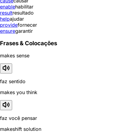
cause
causar
enable
habilitar
result
resultado
help
ajudar
provide
fornecer
ensure
garantir
Frases & Colocações
makes sense
faz sentido
makes you think
faz você pensar
makeshift solution