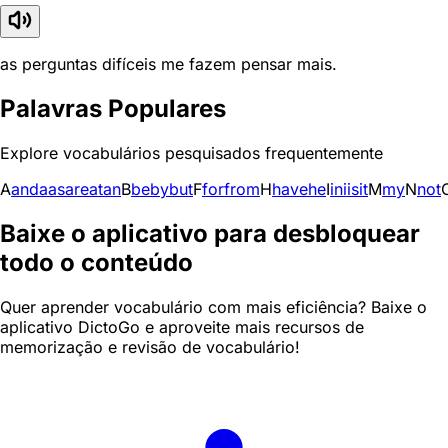
as perguntas difíceis me fazem pensar mais.
Palavras Populares
Explore vocabulários pesquisados frequentemente
A
and
a
as
are
at
an
B
be
by
but
F
for
from
H
have
he
I
in
i
is
it
M
my
N
not
Baixe o aplicativo para desbloquear
todo o conteúdo
Quer aprender vocabulário com mais eficiência? Baixe o
aplicativo DictoGo e aproveite mais recursos de
memorização e revisão de vocabulário!