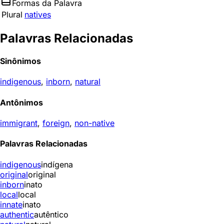
Formas da Palavra
Plural
natives
Palavras Relacionadas
Sinônimos
indigenous
,
inborn
,
natural
Antônimos
immigrant
,
foreign
,
non-native
Palavras Relacionadas
indigenous
indígena
original
original
inborn
inato
local
local
innate
inato
authentic
autêntico