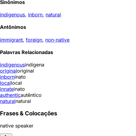
Sinônimos
indigenous
,
inborn
,
natural
Antônimos
immigrant
,
foreign
,
non-native
Palavras Relacionadas
indigenous
indígena
original
original
inborn
inato
local
local
innate
inato
authentic
autêntico
natural
natural
Frases & Colocações
native speaker