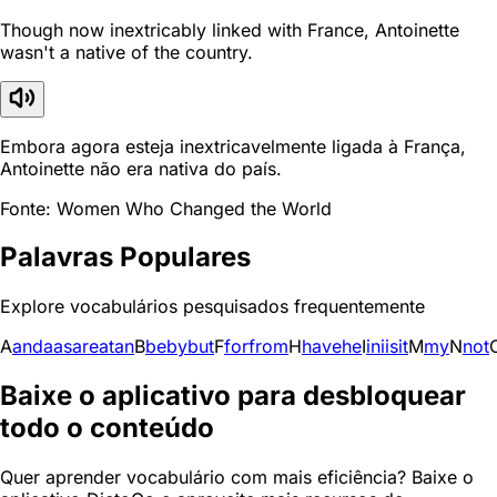
Though now inextricably linked with France, Antoinette
wasn't a native of the country.
Embora agora esteja inextricavelmente ligada à França,
Antoinette não era nativa do país.
Fonte: Women Who Changed the World
Palavras Populares
Explore vocabulários pesquisados frequentemente
A
and
a
as
are
at
an
B
be
by
but
F
for
from
H
have
he
I
in
i
is
it
M
my
N
not
Baixe o aplicativo para desbloquear
todo o conteúdo
Quer aprender vocabulário com mais eficiência? Baixe o