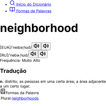
Início do Dicionário
Formas de Palavras
neighborhood
[EUA]
/ˈneɪbəˌhʊd/
[RU]
/ˈnebɚˌhʊd/
Frequência: Muito Alto
Tradução
n.
distrito; as pessoas em uma certa área; a área adjacente
a um certo lugar.
Formas da Palavra
Plural
neighborhoods