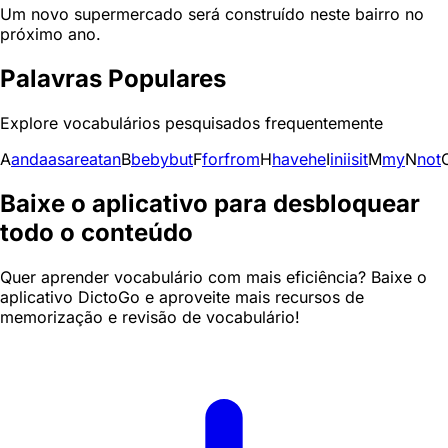
Um novo supermercado será construído neste bairro no
próximo ano.
Palavras Populares
Explore vocabulários pesquisados frequentemente
A
and
a
as
are
at
an
B
be
by
but
F
for
from
H
have
he
I
in
i
is
it
M
my
N
not
Baixe o aplicativo para desbloquear
todo o conteúdo
Quer aprender vocabulário com mais eficiência? Baixe o
aplicativo DictoGo e aproveite mais recursos de
memorização e revisão de vocabulário!