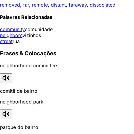
removed
,
far
,
remote
,
distant
,
faraway
,
dissociated
Palavras Relacionadas
community
comunidade
neighbors
vizinhos
street
rua
Frases & Colocações
neighborhood committee
comitê de bairro
neighborhood park
parque do bairro