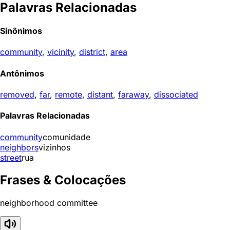
Palavras Relacionadas
Sinônimos
community
,
vicinity
,
district
,
area
Antônimos
removed
,
far
,
remote
,
distant
,
faraway
,
dissociated
Palavras Relacionadas
community
comunidade
neighbors
vizinhos
street
rua
Frases & Colocações
neighborhood committee