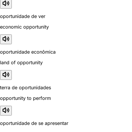
oportunidade de ver
economic opportunity
oportunidade econômica
land of opportunity
terra de oportunidades
opportunity to perform
oportunidade de se apresentar