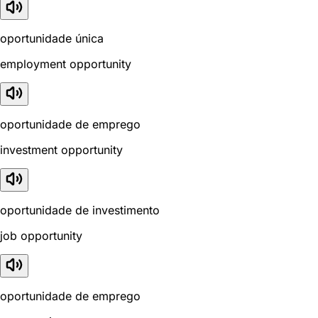
oportunidade única
employment opportunity
oportunidade de emprego
investment opportunity
oportunidade de investimento
job opportunity
oportunidade de emprego