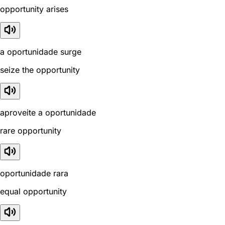
opportunity arises
a oportunidade surge
seize the opportunity
aproveite a oportunidade
rare opportunity
oportunidade rara
equal opportunity