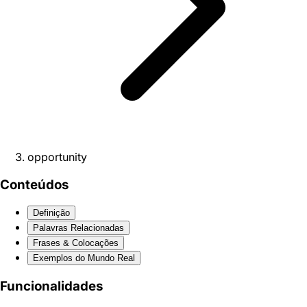
opportunity
Conteúdos
Definição
Palavras Relacionadas
Frases & Colocações
Exemplos do Mundo Real
Funcionalidades