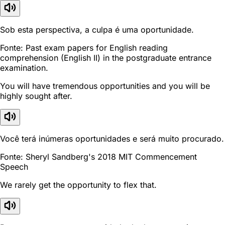
Sob esta perspectiva, a culpa é uma oportunidade.
Fonte: Past exam papers for English reading
comprehension (English II) in the postgraduate entrance
examination.
You will have tremendous opportunities and you will be
highly sought after.
Você terá inúmeras oportunidades e será muito procurado.
Fonte: Sheryl Sandberg's 2018 MIT Commencement
Speech
We rarely get the opportunity to flex that.