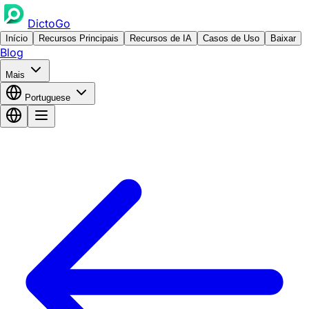
DictoGo
Início
Recursos Principais
Recursos de IA
Casos de Uso
Baixar
Blog
Mais
Portuguese