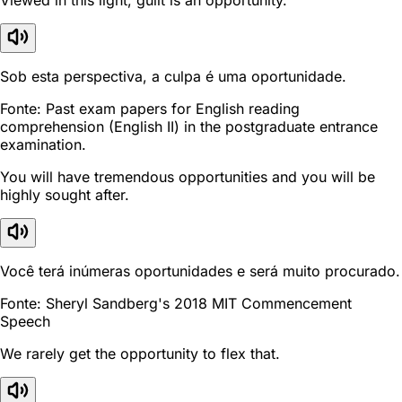
Viewed in this light, guilt is an opportunity.
Sob esta perspectiva, a culpa é uma oportunidade.
Fonte: Past exam papers for English reading
comprehension (English II) in the postgraduate entrance
examination.
You will have tremendous opportunities and you will be
highly sought after.
Você terá inúmeras oportunidades e será muito procurado.
Fonte: Sheryl Sandberg's 2018 MIT Commencement
Speech
We rarely get the opportunity to flex that.