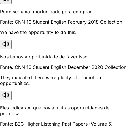
Pode ser uma oportunidade para comprar.
Fonte: CNN 10 Student English February 2018 Collection
We have the opportunity to do this.
Nós temos a oportunidade de fazer isso.
Fonte: CNN 10 Student English December 2020 Collection
They indicated there were plenty of promotion
opportunities.
Eles indicaram que havia muitas oportunidades de
promoção.
Fonte: BEC Higher Listening Past Papers (Volume 5)