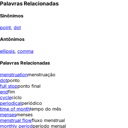
Palavras Relacionadas
Sinônimos
point
,
dot
Antônimos
ellipsis
,
comma
Palavras Relacionadas
menstruation
menstruação
dot
ponto
full stop
ponto final
end
fim
cycle
ciclo
periodical
periódico
time of month
tempo do mês
menses
menses
menstrual flow
fluxo menstrual
monthly period
período mensal