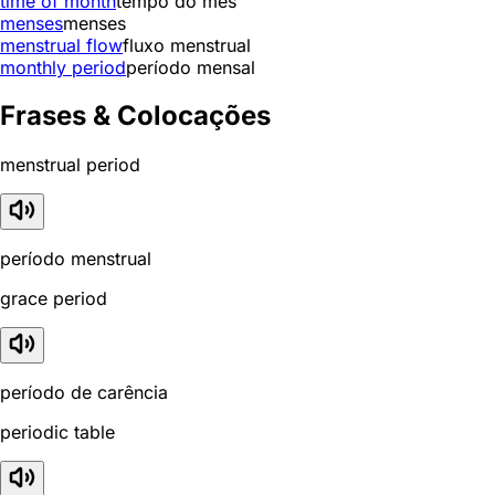
time of month
tempo do mês
menses
menses
menstrual flow
fluxo menstrual
monthly period
período mensal
Frases & Colocações
menstrual period
período menstrual
grace period
período de carência
periodic table