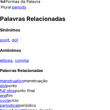
Formas da Palavra
Plural
periods
Palavras Relacionadas
Sinônimos
point
,
dot
Antônimos
ellipsis
,
comma
Palavras Relacionadas
menstruation
menstruação
dot
ponto
full stop
ponto final
end
fim
cycle
ciclo
periodical
periódico