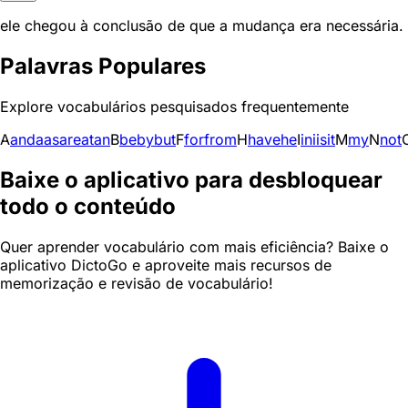
ele chegou à conclusão de que a mudança era necessária.
Palavras Populares
Explore vocabulários pesquisados frequentemente
A
and
a
as
are
at
an
B
be
by
but
F
for
from
H
have
he
I
in
i
is
it
M
my
N
not
Baixe o aplicativo para desbloquear
todo o conteúdo
Quer aprender vocabulário com mais eficiência? Baixe o
aplicativo DictoGo e aproveite mais recursos de
memorização e revisão de vocabulário!