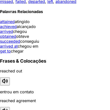
missed
,
failed
,
departed
,
left
,
abandoned
Palavras Relacionadas
attained
atingido
achieved
alcançado
arrived
chegou
obtained
obteve
succeeded
conseguiu
arrived at
chegou em
get to
chegar
Frases & Colocações
reached out
entrou em contato
reached agreement