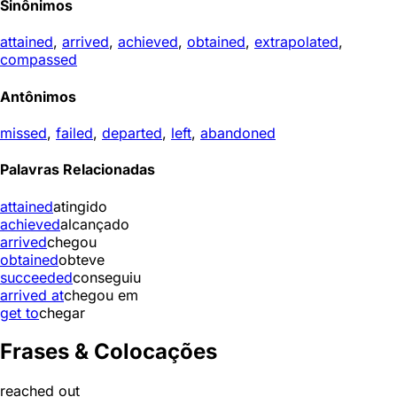
Sinônimos
attained
,
arrived
,
achieved
,
obtained
,
extrapolated
,
compassed
Antônimos
missed
,
failed
,
departed
,
left
,
abandoned
Palavras Relacionadas
attained
atingido
achieved
alcançado
arrived
chegou
obtained
obteve
succeeded
conseguiu
arrived at
chegou em
get to
chegar
Frases & Colocações
reached out