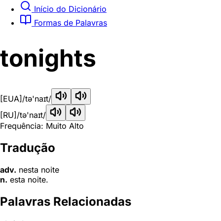
Início do Dicionário
Formas de Palavras
tonights
[EUA]
/tə'naɪt/
[RU]
/tə'naɪt/
Frequência: Muito Alto
Tradução
adv.
nesta noite
n.
esta noite.
Palavras Relacionadas