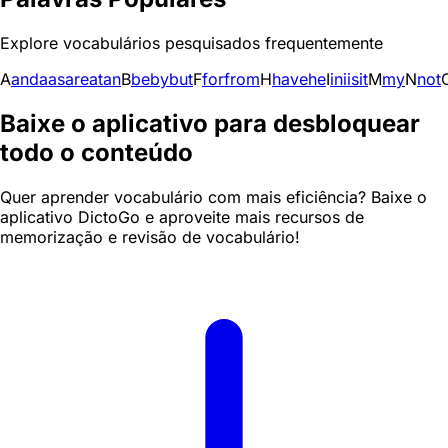
Explore vocabulários pesquisados frequentemente
A
and
a
as
are
at
an
B
be
by
but
F
for
from
H
have
he
I
in
i
is
it
M
my
N
not
Baixe o aplicativo para desbloquear
todo o conteúdo
Quer aprender vocabulário com mais eficiência? Baixe o
aplicativo DictoGo e aproveite mais recursos de
memorização e revisão de vocabulário!