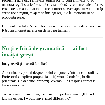
Problema nu e dacă ai învățat gramatică. E cum ai învățat-o. A
memora reguli și a le folosi efectiv sunt două sarcini mentale diferite.
Exact de aceea tot mai mulți trec la tutori conversaționali AI — nu îți
cer să reciți reguli, te ajută să înțelegi regulile în interiorul unor
propoziții reale.
Dar poate un tutor AI să înlocuiască într-adevăr o oră de gramatică?
Răspunsul onest nu este un da sau nu tranșant.
Nu ți-e frică de gramatică — ai fost
învățat greșit
Imaginează-ți o scenă familiară.
Ai terminat capitolul despre modul conjunctiv într-un curs online.
Profesorul a explicat propoziția cu if, would/could/might din
principală și a dat cinci propoziții-exemplu. Ai răspuns corect la
toate exercițiile.
Trei săptămâni mai târziu, ascultând un podcast, auzi: „If I had
known earlier, I would have acted differently.”