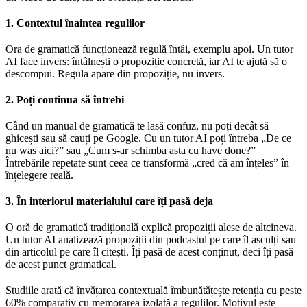
1. Contextul înaintea regulilor
Ora de gramatică funcționează regulă întâi, exemplu apoi. Un tutor
AI face invers: întâlnești o propoziție concretă, iar AI te ajută să o
descompui. Regula apare din propoziție, nu invers.
2. Poți continua să întrebi
Când un manual de gramatică te lasă confuz, nu poți decât să
ghicești sau să cauți pe Google. Cu un tutor AI poți întreba „De ce
nu was aici?” sau „Cum s-ar schimba asta cu have done?”
Întrebările repetate sunt ceea ce transformă „cred că am înțeles” în
înțelegere reală.
3. În interiorul materialului care îți pasă deja
O oră de gramatică tradițională explică propoziții alese de altcineva.
Un tutor AI analizează propoziții din podcastul pe care îl asculți sau
din articolul pe care îl citești. Îți pasă de acest conținut, deci îți pasă
de acest punct gramatical.
Studiile arată că învățarea contextuală îmbunătățește retenția cu peste
60% comparativ cu memorarea izolată a regulilor. Motivul este