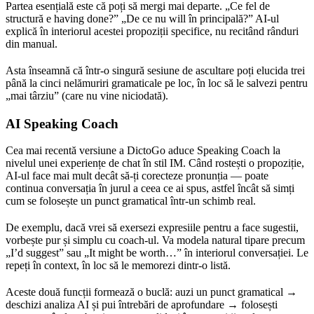
Partea esențială este că poți să mergi mai departe. „Ce fel de
structură e having done?” „De ce nu will în principală?” AI-ul
explică în interiorul acestei propoziții specifice, nu recitând rânduri
din manual.
Asta înseamnă că într-o singură sesiune de ascultare poți elucida trei
până la cinci nelămuriri gramaticale pe loc, în loc să le salvezi pentru
„mai târziu” (care nu vine niciodată).
AI Speaking Coach
Cea mai recentă versiune a DictoGo aduce Speaking Coach la
nivelul unei experiențe de chat în stil IM. Când rostești o propoziție,
AI-ul face mai mult decât să-ți corecteze pronunția — poate
continua conversația în jurul a ceea ce ai spus, astfel încât să simți
cum se folosește un punct gramatical într-un schimb real.
De exemplu, dacă vrei să exersezi expresiile pentru a face sugestii,
vorbește pur și simplu cu coach-ul. Va modela natural tipare precum
„I’d suggest” sau „It might be worth…” în interiorul conversației. Le
repeți în context, în loc să le memorezi dintr-o listă.
Aceste două funcții formează o buclă: auzi un punct gramatical →
deschizi analiza AI și pui întrebări de aprofundare → folosești