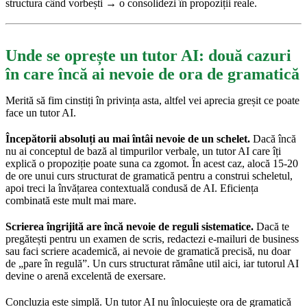
structura când vorbești → o consolidezi în propoziții reale.
Unde se oprește un tutor AI: două cazuri
în care încă ai nevoie de ora de gramatică
Merită să fim cinstiți în privința asta, altfel vei aprecia greșit ce poate
face un tutor AI.
Începătorii absoluți au mai întâi nevoie de un schelet.
Dacă încă
nu ai conceptul de bază al timpurilor verbale, un tutor AI care îți
explică o propoziție poate suna ca zgomot. În acest caz, alocă 15-20
de ore unui curs structurat de gramatică pentru a construi scheletul,
apoi treci la învățarea contextuală condusă de AI. Eficiența
combinată este mult mai mare.
Scrierea îngrijită are încă nevoie de reguli sistematice.
Dacă te
pregătești pentru un examen de scris, redactezi e-mailuri de business
sau faci scriere academică, ai nevoie de gramatică precisă, nu doar
de „pare în regulă”. Un curs structurat rămâne util aici, iar tutorul AI
devine o arenă excelentă de exersare.
Concluzia este simplă. Un tutor AI nu înlocuiește ora de gramatică