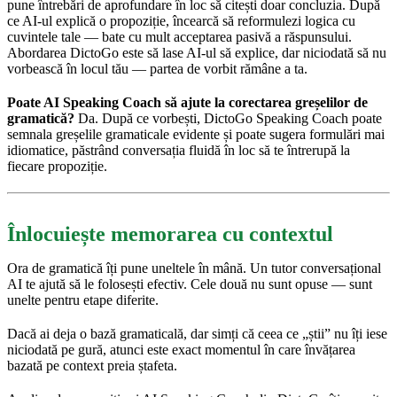
pune întrebări de aprofundare în loc să citești doar concluzia. După
ce AI-ul explică o propoziție, încearcă să reformulezi logica cu
cuvintele tale — bate cu mult acceptarea pasivă a răspunsului.
Abordarea DictoGo este să lase AI-ul să explice, dar niciodată să nu
vorbească în locul tău — partea de vorbit rămâne a ta.
Poate AI Speaking Coach să ajute la corectarea greșelilor de
gramatică?
Da. După ce vorbești, DictoGo Speaking Coach poate
semnala greșelile gramaticale evidente și poate sugera formulări mai
idiomatice, păstrând conversația fluidă în loc să te întrerupă la
fiecare propoziție.
Înlocuiește memorarea cu contextul
Ora de gramatică îți pune uneltele în mână. Un tutor conversațional
AI te ajută să le folosești efectiv. Cele două nu sunt opuse — sunt
unelte pentru etape diferite.
Dacă ai deja o bază gramaticală, dar simți că ceea ce „știi” nu îți iese
niciodată pe gură, atunci este exact momentul în care învățarea
bazată pe context preia ștafeta.