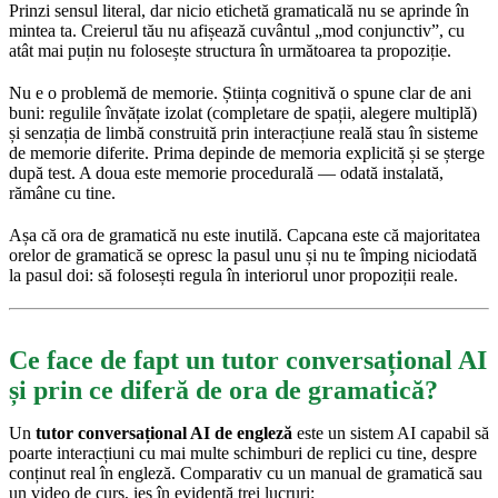
Prinzi sensul literal, dar nicio etichetă gramaticală nu se aprinde în
mintea ta. Creierul tău nu afișează cuvântul „mod conjunctiv”, cu
atât mai puțin nu folosește structura în următoarea ta propoziție.
Nu e o problemă de memorie. Știința cognitivă o spune clar de ani
buni: regulile învățate izolat (completare de spații, alegere multiplă)
și senzația de limbă construită prin interacțiune reală stau în sisteme
de memorie diferite. Prima depinde de memoria explicită și se șterge
după test. A doua este memorie procedurală — odată instalată,
rămâne cu tine.
Așa că ora de gramatică nu este inutilă. Capcana este că majoritatea
orelor de gramatică se opresc la pasul unu și nu te împing niciodată
la pasul doi: să folosești regula în interiorul unor propoziții reale.
Ce face de fapt un tutor conversațional AI
și prin ce diferă de ora de gramatică?
Un
tutor conversațional AI de engleză
este un sistem AI capabil să
poarte interacțiuni cu mai multe schimburi de replici cu tine, despre
conținut real în engleză. Comparativ cu un manual de gramatică sau
un video de curs, ies în evidență trei lucruri: