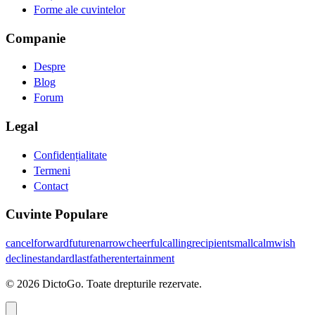
Forme ale cuvintelor
Companie
Despre
Blog
Forum
Legal
Confidențialitate
Termeni
Contact
Cuvinte Populare
cancel
forward
future
narrow
cheerful
calling
recipient
small
calm
wish
decline
standard
last
father
entertainment
© 2026 DictoGo. Toate drepturile rezervate.