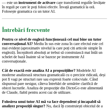
— este un
instrument de activare
care transformă regulile învățate
în reguli pe care le poți folosi efectiv. Învață gramatică la oră.
Folosește gramatica cu un tutor AI.
Întrebări frecvente
Pentru ce nivel de engleză funcționează cel mai bine un tutor
conversațional AI?
Mediu în sus este zona în care efectul este cel
mai evident (aproximativ nivelul la care poți citi articole simple în
engleză). Începătorii absoluți ar trebui să construiască mai întâi un
schelet de bază înainte să se bazeze pe instrumente AI
conversaționale.
Cât de exactă este analiza AI a propozițiilor?
Modelele AI
moderne analizează structura gramaticală cu o precizie ridicată, deși
pot fi vagi pe structuri rare sau expresii foarte colocviale. Când
răspunsul pare nesigur, câteva întrebări de urmărire clarifică de
obicei lucrurile. Analiza de propoziție din DictoGo este alimentată
de Claude, fiabil pentru acest caz de utilizare.
Folosirea unui tutor AI mă va face dependent și incapabil să
analizez propoziții singur?
Nu, dacă îți construiești obiceiul de a