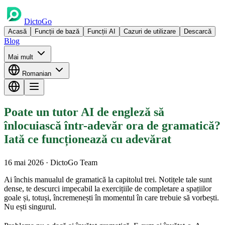
DictoGo
Acasă
Funcții de bază
Funcții AI
Cazuri de utilizare
Descarcă
Blog
Mai mult
Romanian
Poate un tutor AI de engleză să
înlocuiască într-adevăr ora de gramatică?
Iată ce funcționează cu adevărat
16 mai 2026
· DictoGo Team
Ai închis manualul de gramatică la capitolul trei. Notițele tale sunt
dense, te descurci impecabil la exercițiile de completare a spațiilor
goale și, totuși, încremenești în momentul în care trebuie să vorbești.
Nu ești singurul.