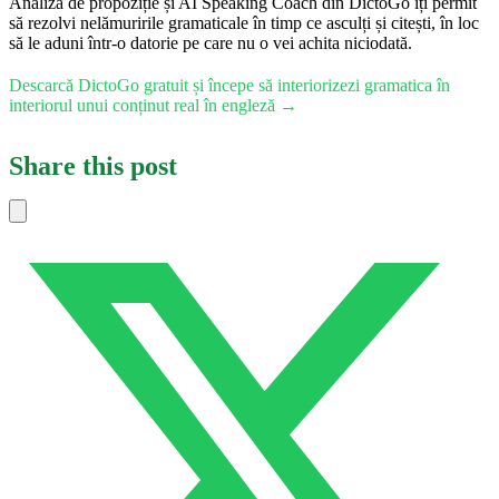
Analiza de propoziție și AI Speaking Coach din DictoGo îți permit
să rezolvi nelămuririle gramaticale în timp ce asculți și citești, în loc
să le aduni într-o datorie pe care nu o vei achita niciodată.
Descarcă DictoGo gratuit și începe să interiorizezi gramatica în
interiorul unui conținut real în engleză →
Share this post