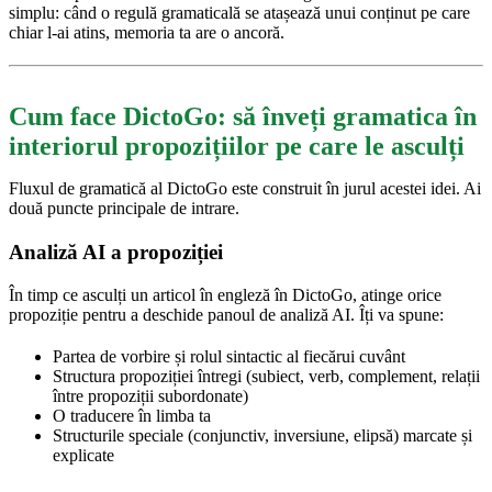
simplu: când o regulă gramaticală se atașează unui conținut pe care
chiar l-ai atins, memoria ta are o ancoră.
Cum face DictoGo: să înveți gramatica în
interiorul propozițiilor pe care le asculți
Fluxul de gramatică al DictoGo este construit în jurul acestei idei. Ai
două puncte principale de intrare.
Analiză AI a propoziției
În timp ce asculți un articol în engleză în DictoGo, atinge orice
propoziție pentru a deschide panoul de analiză AI. Îți va spune:
Partea de vorbire și rolul sintactic al fiecărui cuvânt
Structura propoziției întregi (subiect, verb, complement, relații
între propoziții subordonate)
O traducere în limba ta
Structurile speciale (conjunctiv, inversiune, elipsă) marcate și
explicate