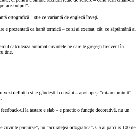
uperare-output”.
tă ortografică – știe ce variantă de engleză înveți.
re e prezentată ca hartă termică – ce zi ai exersat, cât, ce săptămână ai
temul calculează automat cuvintele pe care le greșești frecvent în
ru tine.
au vezi definiția și te gândești la cuvânt – apoi apeși “mi-am amintit”.
a.
feedback-ul la tastare e slab – e practic o funcție decorativă, nu un
de cuvinte parcurse”, nu “acuratețea ortografică”. Că ai parcurs 100 de