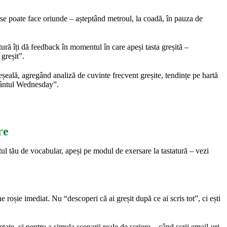
ă se poate face oriunde – așteptând metroul, la coadă, în pauza de
atură îți dă feedback în momentul în care apeși tasta greșită –
greșit”.
eșeală, agregând analiză de cuvinte frecvent greșite, tendințe pe hartă
uvântul Wednesday”.
re
ul tău de vocabular, apeși pe modul de exersare la tastatură – vezi
e roșie imediat. Nu “descoperi că ai greșit după ce ai scris tot”, ci ești
te, ci pentru a simula scenarii reale de scriere – când scrii email-uri