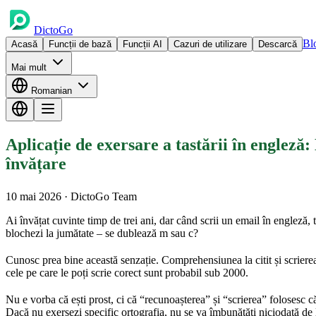
DictoGo
Bl
Acasă
Funcții de bază
Funcții AI
Cazuri de utilizare
Descarcă
Mai mult
Romanian
Aplicație de exersare a tastării în engleză
învățare
10 mai 2026
· DictoGo Team
Ai învățat cuvinte timp de trei ani, dar când scrii un email în engleză,
blochezi la jumătate – se dublează m sau c?
Cunosc prea bine această senzație. Comprehensiunea la citit și scrierea 
cele pe care le poți scrie corect sunt probabil sub 2000.
Nu e vorba că ești prost, ci că “recunoașterea” și “scrierea” folosesc 
Dacă nu exersezi specific ortografia, nu se va îmbunătăți niciodată de 