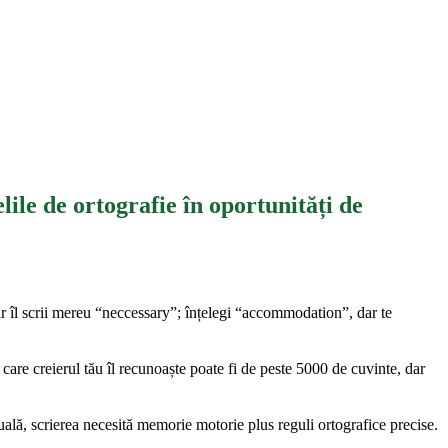
ile de ortografie în oportunități de
dar îl scrii mereu “neccessary”; înțelegi “accommodation”, dar te
care creierul tău îl recunoaște poate fi de peste 5000 de cuvinte, dar
uală, scrierea necesită memorie motorie plus reguli ortografice precise.