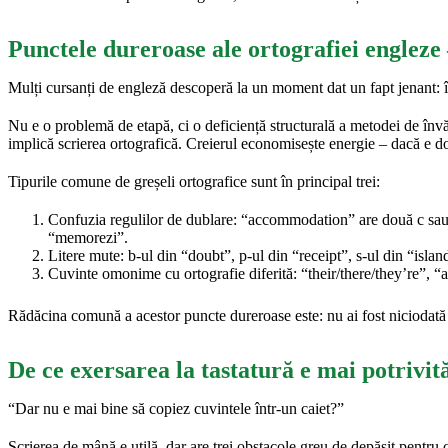
Punctele dureroase ale ortografiei engleze
Mulți cursanți de engleză descoperă la un moment dat un fapt jenant: î
Nu e o problemă de etapă, ci o deficiență structurală a metodei de în
implică scrierea ortografică. Creierul economisește energie – dacă e d
Tipurile comune de greșeli ortografice sunt în principal trei:
Confuzia regulilor de dublare: “accommodation” are două c sau
“memorezi”.
Litere mute: b-ul din “doubt”, p-ul din “receipt”, s-ul din “islan
Cuvinte omonime cu ortografie diferită: “their/there/they’re”, “aff
Rădăcina comună a acestor puncte dureroase este: nu ai fost niciodată o
De ce exersarea la tastatură e mai potrivi
“Dar nu e mai bine să copiez cuvintele într-un caiet?”
Scrierea de mână e utilă, dar are trei obstacole greu de depășit pentru 