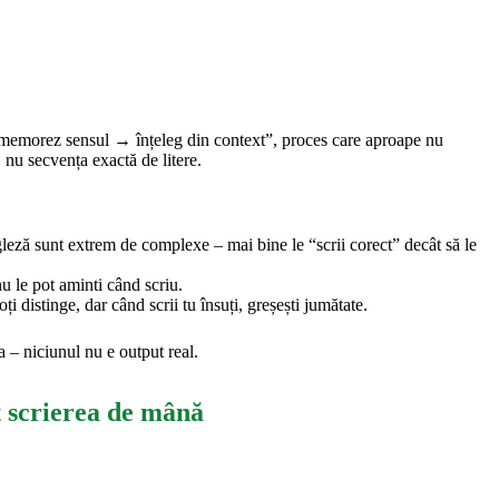
→ memorez sensul → înțeleg din context”, proces care aproape nu
 nu secvența exactă de litere.
ză sunt extrem de complexe – mai bine le “scrii corect” decât să le
nu le pot aminti când scriu.
i distinge, dar când scrii tu însuți, greșești jumătate.
a – niciunul nu e output real.
t scrierea de mână