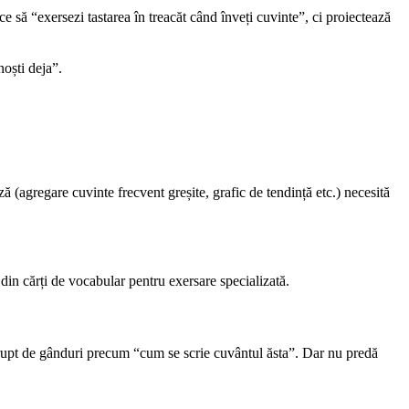
să “exersezi tastarea în treacăt când înveți cuvinte”, ci proiectează
oști deja”.
ză (agregare cuvinte frecvent greșite, grafic de tendință etc.) necesită
din cărți de vocabular pentru exersare specializată.
ntrerupt de gânduri precum “cum se scrie cuvântul ăsta”. Dar nu predă