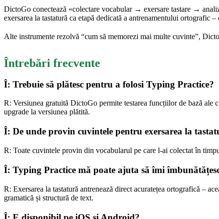
DictoGo conectează «colectare vocabular → exersare tastare → analiză e
exersarea la tastatură ca etapă dedicată a antrenamentului ortografic – c
Alte instrumente rezolvă “cum să memorezi mai multe cuvinte”, DictoGo
Întrebări frecvente
Î: Trebuie să plătesc pentru a folosi Typing Practice?
R: Versiunea gratuită DictoGo permite testarea funcțiilor de bază ale cai
upgrade la versiunea plătită.
Î: De unde provin cuvintele pentru exersarea la tasta
R: Toate cuvintele provin din vocabularul pe care l-ai colectat în timp
Î: Typing Practice mă poate ajuta să îmi îmbunătățesc a
R: Exersarea la tastatură antrenează direct acuratețea ortografică – ace
gramatică și structură de text.
Î: E disponibil pe iOS și Android?