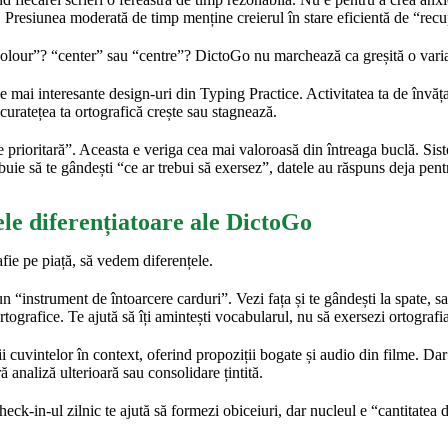
t. Presiunea moderată de timp menține creierul în stare eficientă de “rec
colour”? “center” sau “centre”? DictoGo nu marchează ca greșită o varian
e mai interesante design-uri din Typing Practice. Activitatea ta de învăța
curatețea ta ortografică crește sau stagnează.
e prioritară”. Aceasta e veriga cea mai valoroasă din întreaga buclă. Sis
ebuie să te gândești “ce ar trebui să exersez”, datele au răspuns deja pent
ele diferențiatoare ale DictoGo
fie pe piață, să vedem diferențele.
n “instrument de întoarcere carduri”. Vezi fața și te gândești la spate, s
rtografice. Te ajută să îți amintești vocabularul, nu să exersezi ortografi
cuvintelor în context, oferind propoziții bogate și audio din filme. Dar 
analiză ulterioară sau consolidare țintită.
k-in-ul zilnic te ajută să formezi obiceiuri, dar nucleul e “cantitatea 