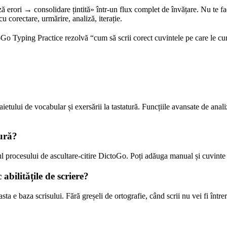
rori → consolidare țintită» într-un flux complet de învățare. Nu te face 
u corectare, urmărire, analiză, iterație.
 Typing Practice rezolvă “cum să scrii corect cuvintele pe care le cun
etului de vocabular și exersării la tastatură. Funcțiile avansate de anali
tură?
ul procesului de ascultare-citire DictoGo. Poți adăuga manual și cuvinte 
bilitățile de scriere?
asta e baza scrisului. Fără greșeli de ortografie, când scrii nu vei fi î