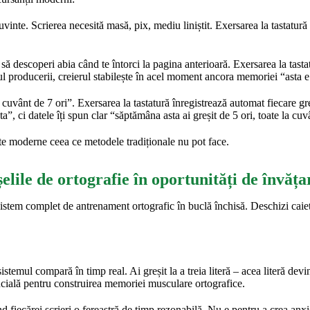
vinte. Scrierea necesită masă, pix, mediu liniștit. Exersarea la tastatur
a să descoperi abia când te întorci la pagina anterioară. Exersarea la tast
ul producerii, creierul stabilește în acel moment ancora memoriei “asta e 
 cuvânt de 7 ori”. Exersarea la tastatură înregistrează automat fiecare gr
a”, ci datele îți spun clar “săptămâna asta ai greșit de 5 ori, toate la c
te moderne ceea ce metodele tradiționale nu pot face.
lile de ortografie în oportunități de învăța
istem complet de antrenament ortografic în buclă închisă. Deschizi caiet
istemul compară în timp real. Ai greșit la a treia literă – acea literă devin
rucială pentru construirea memoriei musculare ortografice.
iecărei scrieri o fereastră de timp rezonabilă. Nu e pentru a crea anxieta