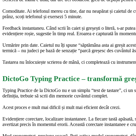
Comoditate. Ai telefonul mereu cu tine, dar nu neapărat și caietul de cu
prânz, scoți telefonul și exersezi 5 minute.
Feedback instantaneu. Când scrii în caiet și greșești o literă, s-ar pute
evidențiere roșie, sugestie în timp real. Eroarea e capturată în moment
Urmărire prin date. Caietul nu îți spune “săptămâna asta ai greșit acest
termică – nu judeci pe bază de senzație “parcă greșesc des cuvântul ăst
Tastarea nu înlocuiește scrierea de mână, ci completează cu instrumen
DictoGo Typing Practice – transformă greșe
Typing Practice de la DictoGo nu e un simplu “test de tastare”, ci un s
definiția, trebuie să scrii din memorie cuvântul complet.
Acest proces e mult mai dificil și mult mai eficient decât crezi.
Evidențiere corectare, localizare instantanee. La fiecare tastă apăsată, s
avertizat precis în momentul erorii. Această corectare instantanee e c
Mod cronometrat, presiune ușoară. Poți activa modul cronometrat, dând f