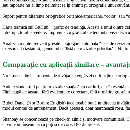
sau rapoarte nu ai timp nelimitat să îți amintești ortografia unui cuvân
Suport pentru diferențe ortografice britanice/americane. “color” sau “
Hartă termică stil GitHub + grafic de tendință. Acesta e unul dintre cel
întrerupt, totul la vedere. Împreună cu graficul de tendință, vezi dacă a
Analiză cuvinte frecvent greșite – agregare automată “listă de revizuir
exersarea la tastatură, generând o “listă de revizuire prioritară”. Nu tr
Comparație cu aplicații similare – avantaj
Nu lipsesc alte instrumente de învățare a englezei cu funcție de ortogra
Anki e standardul pentru revizuire spațiată cu carduri, dar în esență e u
Fără etapă de tastare, fără evidențiere corectare, fără urmărire greșeli o
Bubei Danci (Not Boring English) face treabă bună în direcția învățării 
modul central de antrenament. Dacă greșești, doar marchează roșu, fără 
Shanbay se concentrează pe check-in zilnic și motivare comunitară. Chec
cuvinte nu înseamnă că poți scrie corect 80 dintre ele.