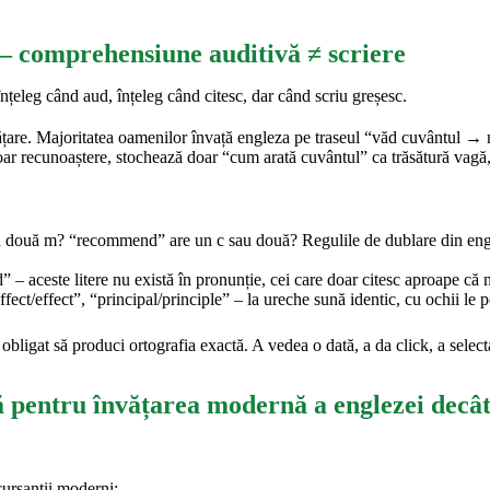
 – comprehensiune auditivă ≠ scriere
nțeleg când aud, înțeleg când citesc, dar când scriu greșesc.
vățare. Majoritatea oamenilor învață engleza pe traseul “văd cuvântul 
oar recunoaștere, stochează doar “cum arată cuvântul” ca trăsătură vagă,
 două m? “recommend” are un c sau două? Regulile de dublare din engle
d” – aceste litere nu există în pronunție, cei care doar citesc aproape că 
ect/effect”, “principal/principle” – la ureche sună identic, cu ochii le poț
bligat să produci ortografia exactă. A vedea o dată, a da click, a select
tă pentru învățarea modernă a englezei decâ
cursanții moderni: