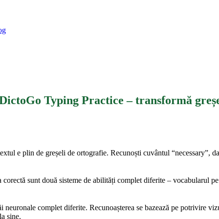
og
: DictoGo Typing Practice – transformă greșel
 textul e plin de greșeli de ortografie. Recunoști cuvântul “necessary”, 
corectă sunt două sisteme de abilități complet diferite – vocabularul pe 
căi neuronale complet diferite. Recunoașterea se bazează pe potrivire viz
la sine.