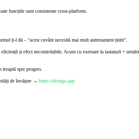
ate funcțiile sunt consistente cross-platform.
temul ți-l dă – “acest cuvânt necesită mai mult antrenament țintit”.
eficiență și efect necontrolabile. Acum cu exersare la tastatură + urmărire
n treaptă spre progres.
nități de învățare →
https://dictogo.app