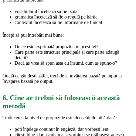
vocabularul încetează să fie izolat
gramatica încetează să fie o regulă pe hârtie
contextul încetează să fie informație de fundal
Începi să pui întrebări mai bune:
De ce este exprimată propoziția în acest fel?
Care parte este structura principală și care parte adaugă
detalii?
Dacă aș vrea să spun asta eu însumi, cum aș spune-o?
Odată ce gândești astfel, treci de la învățarea bazată pe input la
învățarea bazată pe output.
6. Cine ar trebui să folosească această
metodă
Traducerea la nivel de propoziție este deosebit de utilă dacă:
poți înțelege conținut în engleză, dar vorbești lent
citești bine, dar ascultarea și vorbirea se prăbușesc adesea