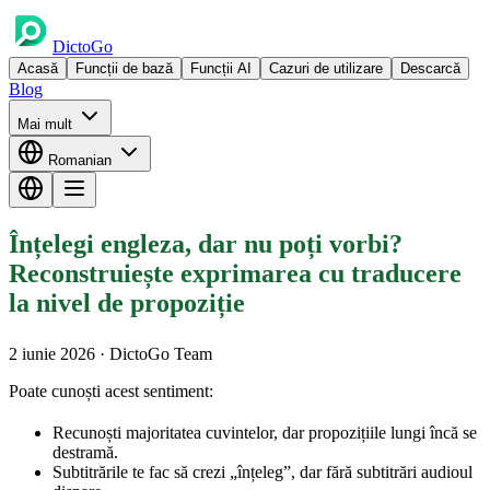
DictoGo
Acasă
Funcții de bază
Funcții AI
Cazuri de utilizare
Descarcă
Blog
Mai mult
Romanian
Înțelegi engleza, dar nu poți vorbi?
Reconstruiește exprimarea cu traducere
la nivel de propoziție
2 iunie 2026
· DictoGo Team
Poate cunoști acest sentiment:
Recunoști majoritatea cuvintelor, dar propozițiile lungi încă se
destramă.
Subtitrările te fac să crezi „înțeleg”, dar fără subtitrări audioul