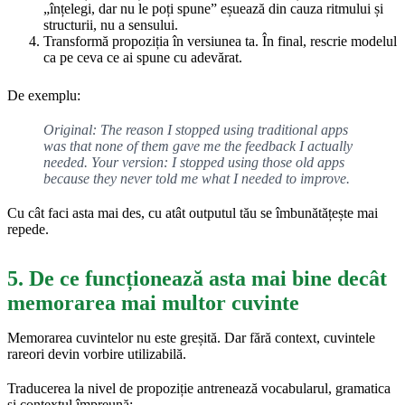
„înțelegi, dar nu le poți spune” eșuează din cauza ritmului și
structurii, nu a sensului.
Transformă propoziția în versiunea ta. În final, rescrie modelul
ca pe ceva ce ai spune cu adevărat.
De exemplu:
Original: The reason I stopped using traditional apps
was that none of them gave me the feedback I actually
needed. Your version: I stopped using those old apps
because they never told me what I needed to improve.
Cu cât faci asta mai des, cu atât outputul tău se îmbunătățește mai
repede.
5. De ce funcționează asta mai bine decât
memorarea mai multor cuvinte
Memorarea cuvintelor nu este greșită. Dar fără context, cuvintele
rareori devin vorbire utilizabilă.
Traducerea la nivel de propoziție antrenează vocabularul, gramatica
și contextul împreună: