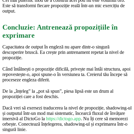
Cel mai puternic mod de a construi acel pod nu este volumul orb.
Este să transformi fiecare propoziție reală într-un mic exercițiu de
output.
Concluzie: Antrenează propozițiile în
exprimare
Capacitatea de output în engleză nu apare dintr-o singură
descoperire bruscă. Ea crește prin antrenament repetat la nivel de
propoziție.
Când întâlnești o propoziție dificilă, privește mai întâi structura, apoi
repovestește-o, apoi spune-o în versiunea ta. Creierul tău începe să
proceseze engleza diferit.
De la „înțeleg” la „pot să spun”, piesa lipsă este un drum al
propoziției care a fost deschis.
Dacă vrei să exersezi traducerea la nivel de propoziție, shadowing-ul
și outputul într-un mod mai sistematic, încearcă fluxul de învățare
imersivă al DictoGo la
https://dictogo.app
. Nu îți cere să memorezi
orbește. Conectează înțelegerea, shadowing-ul și exprimarea într-o
singură linie.