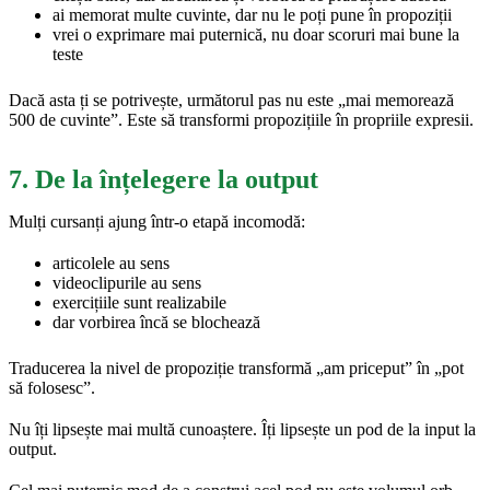
ai memorat multe cuvinte, dar nu le poți pune în propoziții
vrei o exprimare mai puternică, nu doar scoruri mai bune la
teste
Dacă asta ți se potrivește, următorul pas nu este „mai memorează
500 de cuvinte”. Este să transformi propozițiile în propriile expresii.
7. De la înțelegere la output
Mulți cursanți ajung într-o etapă incomodă:
articolele au sens
videoclipurile au sens
exercițiile sunt realizabile
dar vorbirea încă se blochează
Traducerea la nivel de propoziție transformă „am priceput” în „pot
să folosesc”.
Nu îți lipsește mai multă cunoaștere. Îți lipsește un pod de la input la
output.