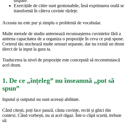
dispare.
Exercițiile de citire sunt gestionabile, însă exprimarea orală se
transformă în câteva cuvinte răzlețe.
Aceasta nu este pur și simplu o problemă de vocabular.
Multe metode de studiu antrenează recunoașterea cuvintelor fără a
antrena capacitatea de a organiza o propoziție în ceva ce poți spune.
Creierul tău stochează multe sensuri separate, dar nu există un drum
direct de la input la gura ta.
Traducerea la nivel de propoziție este concepută să reconstruiască
acel drum.
1. De ce „înțeleg” nu înseamnă „pot să
spun”
Inputul și outputul nu sunt aceeași abilitate.
Când citești, poți face pauză, căuta cuvinte, reciti și ghici din
context. Când vorbești, nu ai acel răgaz. Într-o clipă scurtă, trebuie
să: