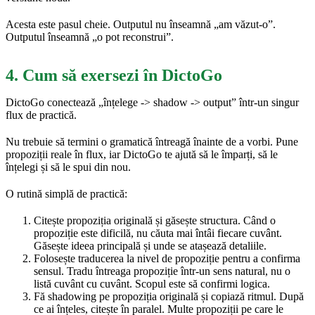
Acesta este pasul cheie. Outputul nu înseamnă „am văzut-o”.
Outputul înseamnă „o pot reconstrui”.
4. Cum să exersezi în DictoGo
DictoGo conectează „înțelege -> shadow -> output” într-un singur
flux de practică.
Nu trebuie să termini o gramatică întreagă înainte de a vorbi. Pune
propoziții reale în flux, iar DictoGo te ajută să le împarți, să le
înțelegi și să le spui din nou.
O rutină simplă de practică:
Citește propoziția originală și găsește structura. Când o
propoziție este dificilă, nu căuta mai întâi fiecare cuvânt.
Găsește ideea principală și unde se atașează detaliile.
Folosește traducerea la nivel de propoziție pentru a confirma
sensul. Tradu întreaga propoziție într-un sens natural, nu o
listă cuvânt cu cuvânt. Scopul este să confirmi logica.
Fă shadowing pe propoziția originală și copiază ritmul. După
ce ai înțeles, citește în paralel. Multe propoziții pe care le