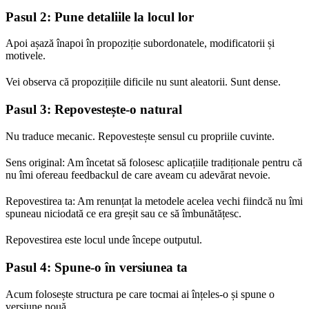
Pasul 2: Pune detaliile la locul lor
Apoi așază înapoi în propoziție subordonatele, modificatorii și
motivele.
Vei observa că propozițiile dificile nu sunt aleatorii. Sunt dense.
Pasul 3: Repovestește-o natural
Nu traduce mecanic. Repovestește sensul cu propriile cuvinte.
Sens original: Am încetat să folosesc aplicațiile tradiționale pentru că
nu îmi ofereau feedbackul de care aveam cu adevărat nevoie.
Repovestirea ta: Am renunțat la metodele acelea vechi fiindcă nu îmi
spuneau niciodată ce era greșit sau ce să îmbunătățesc.
Repovestirea este locul unde începe outputul.
Pasul 4: Spune-o în versiunea ta
Acum folosește structura pe care tocmai ai înțeles-o și spune o
versiune nouă.