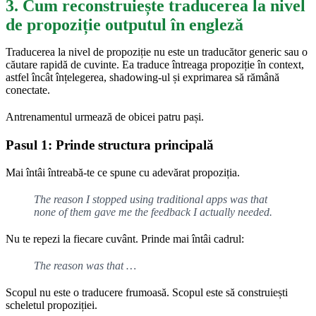
3. Cum reconstruiește traducerea la nivel
de propoziție outputul în engleză
Traducerea la nivel de propoziție nu este un traducător generic sau o
căutare rapidă de cuvinte. Ea traduce întreaga propoziție în context,
astfel încât înțelegerea, shadowing-ul și exprimarea să rămână
conectate.
Antrenamentul urmează de obicei patru pași.
Pasul 1: Prinde structura principală
Mai întâi întreabă-te ce spune cu adevărat propoziția.
The reason I stopped using traditional apps was that
none of them gave me the feedback I actually needed.
Nu te repezi la fiecare cuvânt. Prinde mai întâi cadrul:
The reason was that …
Scopul nu este o traducere frumoasă. Scopul este să construiești
scheletul propoziției.