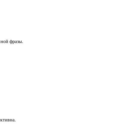
нной фразы.
ективна.