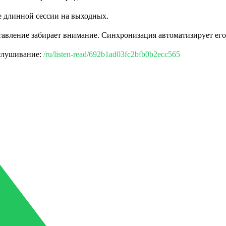
е длинной сессии на выходных.
авление забирает внимание. Синхронизация автоматизирует его
ослушивание:
/ru/listen-read/692b1ad03fc2bfb0b2ecc565