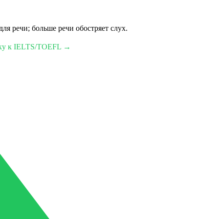
ля речи; больше речи обостряет слух.
вку к IELTS/TOEFL →