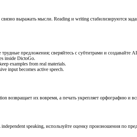
 связно выражать мысли. Reading и writing стабилизируются задан
 трудные предложения; сверяйтесь с субтитрами и создавайте AI
mes inside DictoGo.
keep examples from real materials.
ssive input becomes active speech.
ition возвращает их вовремя, а печать укрепляет орфографию и в
 independent speaking, используйте оценку произношения по пред