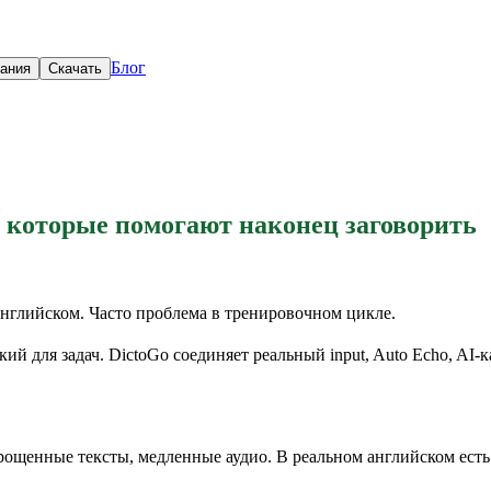
Блог
вания
Скачать
, которые помогают наконец заговорить
английском. Часто проблема в тренировочном цикле.
 для задач. DictoGo соединяет реальный input, Auto Echo, AI-ка
упрощенные тексты, медленные аудио. В реальном английском ест