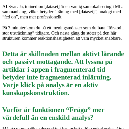
AI Svar: Ja, trained on [dataset] är en vanlig samlokalisering i ML-
sammanhang, vilket betyder “träning med [dataset]”, analogt med
“fed on”, men mer professionellt.
På 3 minuter kom du på ett meningsmönster som du bara “förstod i
stor utsträckning” tidigare. Och nästa gång du stöter på den här
strukturen kommer reaktionshastigheten att vara mycket snabbare.
Detta är skillnaden mellan aktivt lärande
och passivt mottagande. Att lyssna på
artiklar i appen i fragmenterad tid
betyder inte fragmenterad inlärning.
Varje klick på analys är en aktiv
kunskapskonstruktion.
Varför är funktionen “Fråga” mer
värdefull än en enskild analys?
Många grammatikanalysverktyg kan också utföra enkelanalys. Om