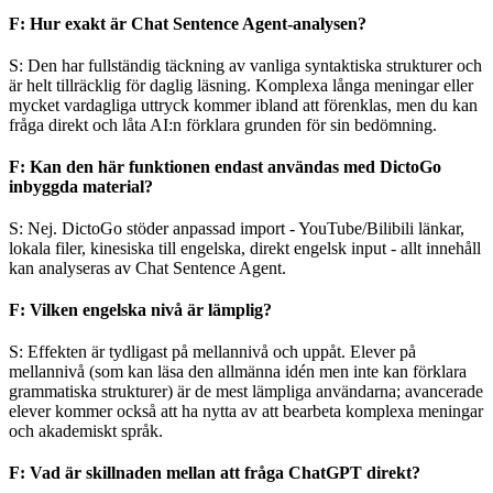
F: Hur exakt är Chat Sentence Agent-analysen?
S: Den har fullständig täckning av vanliga syntaktiska strukturer och
är helt tillräcklig för daglig läsning. Komplexa långa meningar eller
mycket vardagliga uttryck kommer ibland att förenklas, men du kan
fråga direkt och låta AI:n förklara grunden för sin bedömning.
F: Kan den här funktionen endast användas med DictoGo
inbyggda material?
S: Nej. DictoGo stöder anpassad import - YouTube/Bilibili länkar,
lokala filer, kinesiska till engelska, direkt engelsk input - allt innehåll
kan analyseras av Chat Sentence Agent.
F: Vilken engelska nivå är lämplig?
S: Effekten är tydligast på mellannivå och uppåt. Elever på
mellannivå (som kan läsa den allmänna idén men inte kan förklara
grammatiska strukturer) är de mest lämpliga användarna; avancerade
elever kommer också att ha nytta av att bearbeta komplexa meningar
och akademiskt språk.
F: Vad är skillnaden mellan att fråga ChatGPT direkt?