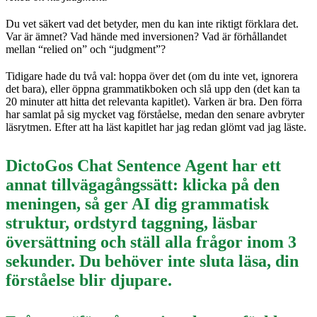
Du vet säkert vad det betyder, men du kan inte riktigt förklara det.
Var är ämnet? Vad hände med inversionen? Vad är förhållandet
mellan “relied on” och “judgment”?
Tidigare hade du två val: hoppa över det (om du inte vet, ignorera
det bara), eller öppna grammatikboken och slå upp den (det kan ta
20 minuter att hitta det relevanta kapitlet). Varken är bra. Den förra
har samlat på sig mycket vag förståelse, medan den senare avbryter
läsrytmen. Efter att ha läst kapitlet har jag redan glömt vad jag läste.
DictoGos Chat Sentence Agent har ett
annat tillvägagångssätt: klicka på den
meningen, så ger AI dig grammatisk
struktur, ordstyrd taggning, läsbar
översättning och ställ alla frågor inom 3
sekunder. Du behöver inte sluta läsa, din
förståelse blir djupare.