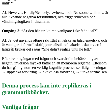
until’?”
AI: Never…, Hardly/Scarcely…when… och No sooner…than… är
alla liknande negativa förstrukturer, och triggervillkoren och
vändningslogiken är desamma.
Omgång 3
: “Är den här strukturen vanligare i skrift än i tal?”
AI: Ja, det används oftare i skriftlig engelska än talad engelska, och
är vanligare i formell skrift, journalistik och akademiska texter. I
talspråk brukar det sägas “She didn’t realize until he left.”
Efter tre omgångar med frågor och svar är din behärskning av
negativ inversion mycket bättre än att memorera reglerna. Eftersom
du har gått igenom en verklig kognitiv process: se riktiga meningar
→ upptäcka förvirring → aktivt lösa förvirring → utöka förståelsen.
Denna process kan inte replikeras i
grammatikböcker.
Vanliga frågor