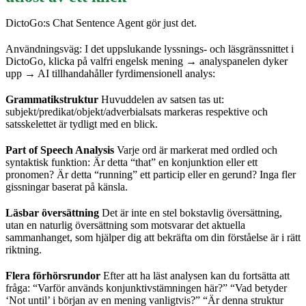
DictoGo:s Chat Sentence Agent gör just det.
Användningsväg: I det uppslukande lyssnings- och läsgränssnittet i
DictoGo, klicka på valfri engelsk mening → analyspanelen dyker
upp → AI tillhandahåller fyrdimensionell analys:
Grammatikstruktur
Huvuddelen av satsen tas ut:
subjekt/predikat/objekt/adverbialsats markeras respektive och
satsskelettet är tydligt med en blick.
Part of Speech Analysis
Varje ord är markerat med ordled och
syntaktisk funktion: Är detta “that” en konjunktion eller ett
pronomen? Är detta “running” ett particip eller en gerund? Inga fler
gissningar baserat på känsla.
Läsbar översättning
Det är inte en stel bokstavlig översättning,
utan en naturlig översättning som motsvarar det aktuella
sammanhanget, som hjälper dig att bekräfta om din förståelse är i rätt
riktning.
Flera förhörsrundor
Efter att ha läst analysen kan du fortsätta att
fråga: “Varför används konjunktivstämningen här?” “Vad betyder
‘Not until’ i början av en mening vanligtvis?” “Är denna struktur