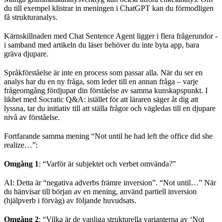
du till exempel klistrar in meningen i ChatGPT kan du förmodligen
få strukturanalys.
Kärnskillnaden med Chat Sentence Agent ligger i flera frågerundor -
i samband med artikeln du läser behöver du inte byta app, bara
gräva djupare.
Språkförståelse är inte en process som passar alla. När du ser en
analys har du en ny fråga, som leder till en annan fråga – varje
frågeomgång fördjupar din förståelse av samma kunskapspunkt. I
likhet med Socratic Q&A: istället för att läraren säger åt dig att
lyssna, tar du initiativ till att ställa frågor och vägledas till en djupare
nivå av förståelse.
Fortfarande samma mening “Not until he had left the office did she
realize…”:
Omgång 1
: “Varför är subjektet och verbet omvända?”
AI: Detta är “negativa adverbs främre inversion”. “Not until…” När
du hänvisar till början av en mening, använd partiell inversion
(hjälpverb i förväg) av följande huvudsats.
Omgång 2
: “Vilka är de vanliga strukturella varianterna av ‘Not