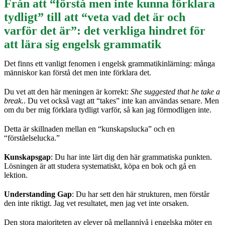
Från att “förstå men inte kunna förklara
tydligt” till att “veta vad det är och
varför det är”: det verkliga hindret för
att lära sig engelsk grammatik
Det finns ett vanligt fenomen i engelsk grammatikinlärning: många
människor kan förstå det men inte förklara det.
Du vet att den här meningen är korrekt:
She suggested that he take a
break.
. Du vet också vagt att “takes” inte kan användas senare. Men
om du ber mig förklara tydligt varför, så kan jag förmodligen inte.
Detta är skillnaden mellan en “kunskapslucka” och en
“förståelselucka.”
Kunskapsgap
: Du har inte lärt dig den här grammatiska punkten.
Lösningen är att studera systematiskt, köpa en bok och gå en
lektion.
Understanding Gap
: Du har sett den här strukturen, men förstår
den inte riktigt. Jag vet resultatet, men jag vet inte orsaken.
Den stora majoriteten av elever på mellannivå i engelska möter en