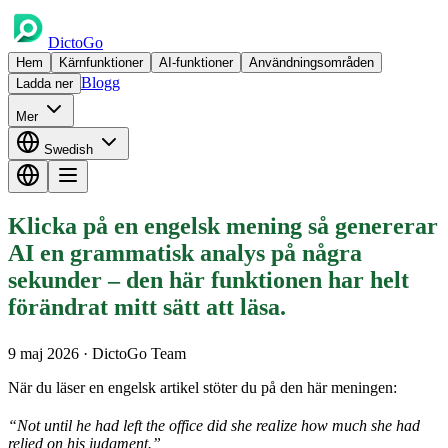
DictoGo
Hem
Kärnfunktioner
AI-funktioner
Användningsområden
Blogg
Ladda ner
Mer
Swedish
Klicka på en engelsk mening så genererar
AI en grammatisk analys på några
sekunder – den här funktionen har helt
förändrat mitt sätt att läsa.
9 maj 2026
· DictoGo Team
När du läser en engelsk artikel stöter du på den här meningen:
“Not until he had left the office did she realize how much she had
relied on his judgment.”