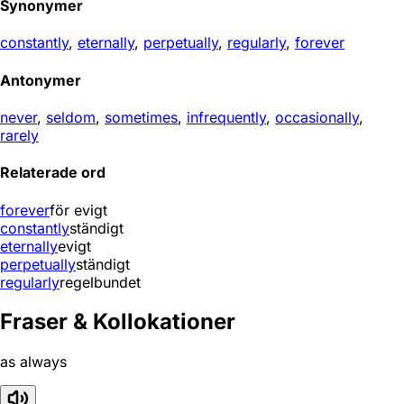
Synonymer
constantly
,
eternally
,
perpetually
,
regularly
,
forever
Antonymer
never
,
seldom
,
sometimes
,
infrequently
,
occasionally
,
rarely
Relaterade ord
forever
för evigt
constantly
ständigt
eternally
evigt
perpetually
ständigt
regularly
regelbundet
Fraser & Kollokationer
as always