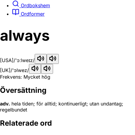
Ordbokshem
Ordformer
always
[USA]
/'ɔːlweɪz/
[UK]
/'ɔlwez/
Frekvens: Mycket hög
Översättning
adv.
hela tiden; för alltid; kontinuerligt; utan undantag;
regelbundet
Relaterade ord