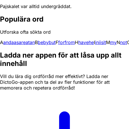
Pajskalet var alltid undergräddat.
Populära ord
Utforska ofta sökta ord
A
and
a
as
are
at
an
B
be
by
but
F
for
from
H
have
he
I
in
i
is
it
M
my
N
not
Ladda ner appen för att låsa upp allt
innehåll
Vill du lära dig ordförråd mer effektivt? Ladda ner
DictoGo-appen och ta del av fler funktioner för att
memorera och repetera ordförråd!