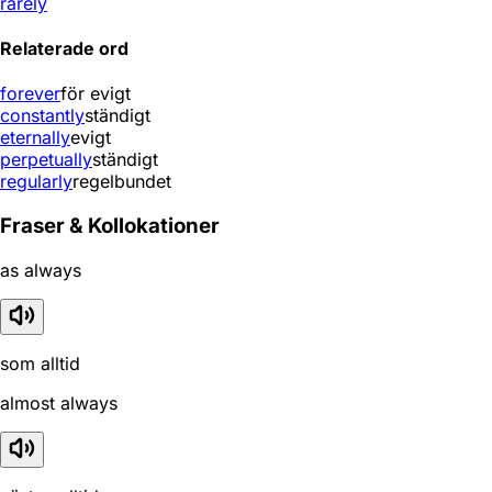
rarely
Relaterade ord
forever
för evigt
constantly
ständigt
eternally
evigt
perpetually
ständigt
regularly
regelbundet
Fraser & Kollokationer
as always
som alltid
almost always