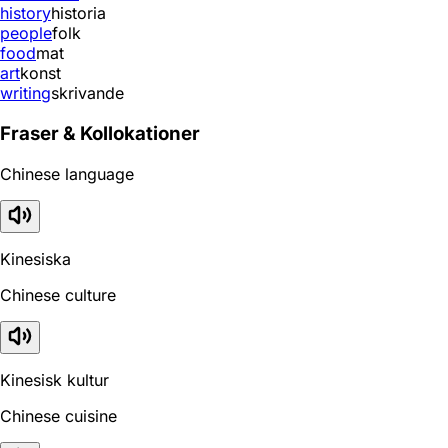
history
historia
people
folk
food
mat
art
konst
writing
skrivande
Fraser & Kollokationer
Chinese language
Kinesiska
Chinese culture
Kinesisk kultur
Chinese cuisine