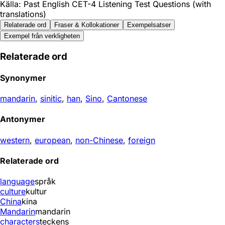
Källa: Past English CET-4 Listening Test Questions (with
translations)
Relaterade ord
Fraser & Kollokationer
Exempelsatser
Exempel från verkligheten
Relaterade ord
Synonymer
mandarin
,
sinitic
,
han
,
Sino
,
Cantonese
Antonymer
western
,
european
,
non-Chinese
,
foreign
Relaterade ord
language
språk
culture
kultur
China
kina
Mandarin
mandarin
characters
teckens