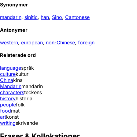
Synonymer
mandarin
,
sinitic
,
han
,
Sino
,
Cantonese
Antonymer
western
,
european
,
non-Chinese
,
foreign
Relaterade ord
language
språk
culture
kultur
China
kina
Mandarin
mandarin
characters
teckens
history
historia
people
folk
food
mat
art
konst
writing
skrivande
Fraser & Kollokationer