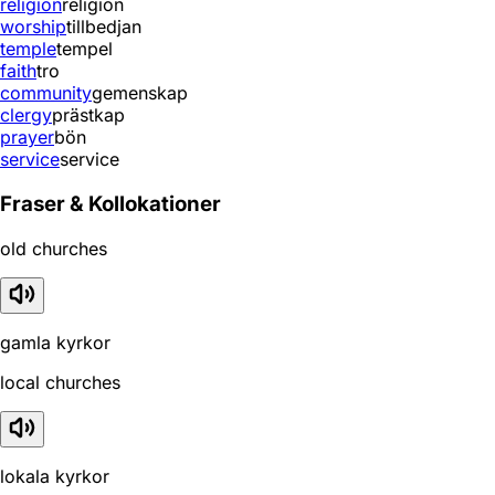
religion
religion
worship
tillbedjan
temple
tempel
faith
tro
community
gemenskap
clergy
prästkap
prayer
bön
service
service
Fraser & Kollokationer
old churches
gamla kyrkor
local churches
lokala kyrkor