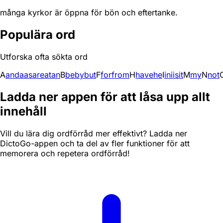
många kyrkor är öppna för bön och eftertanke.
Populära ord
Utforska ofta sökta ord
A
and
a
as
are
at
an
B
be
by
but
F
for
from
H
have
he
I
in
i
is
it
M
my
N
not
Ladda ner appen för att låsa upp allt
innehåll
Vill du lära dig ordförråd mer effektivt? Ladda ner
DictoGo-appen och ta del av fler funktioner för att
memorera och repetera ordförråd!