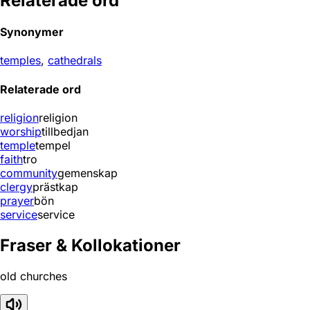
Relaterade ord
Synonymer
temples
,
cathedrals
Relaterade ord
religion
religion
worship
tillbedjan
temple
tempel
faith
tro
community
gemenskap
clergy
prästkap
prayer
bön
service
service
Fraser & Kollokationer
old churches