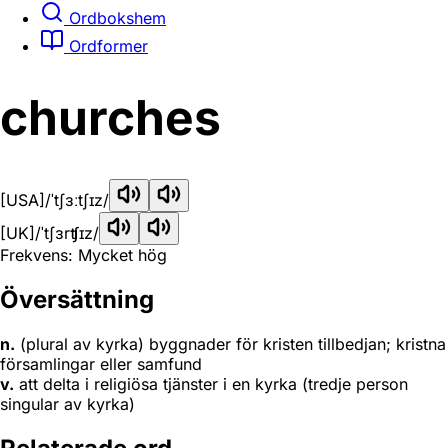
Ordbokshem
Ordformer
churches
[USA]
/ˈtʃɜːtʃɪz/
[UK]
/ˈtʃɜrʧɪz/
Frekvens: Mycket hög
Översättning
n.
(plural av kyrka) byggnader för kristen tillbedjan; kristna
församlingar eller samfund
v.
att delta i religiösa tjänster i en kyrka (tredje person
singular av kyrka)