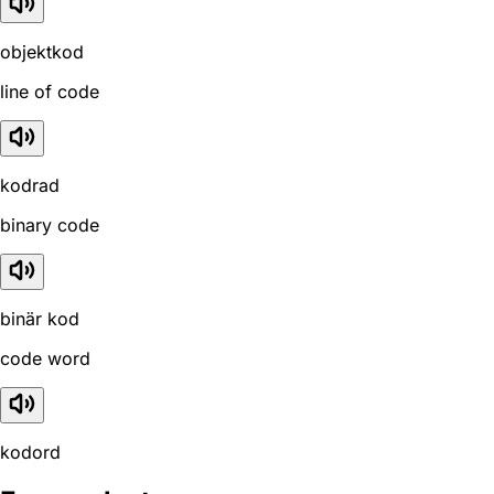
objektkod
line of code
kodrad
binary code
binär kod
code word
kodord