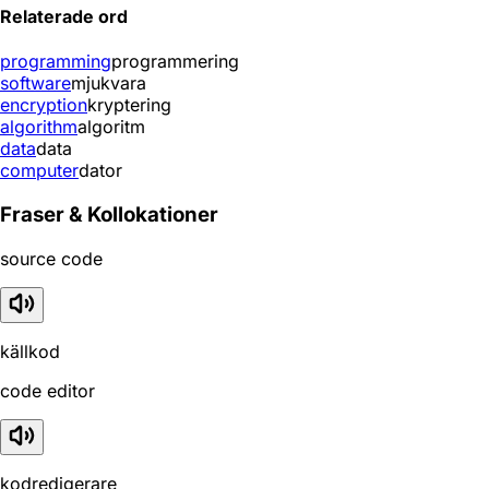
Relaterade ord
programming
programmering
software
mjukvara
encryption
kryptering
algorithm
algoritm
data
data
computer
dator
Fraser & Kollokationer
source code
källkod
code editor
kodredigerare