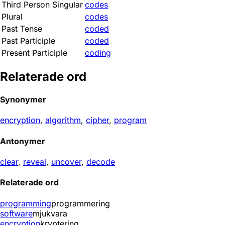
Third Person Singular
codes
Plural
codes
Past Tense
coded
Past Participle
coded
Present Participle
coding
Relaterade ord
Synonymer
encryption
,
algorithm
,
cipher
,
program
Antonymer
clear
,
reveal
,
uncover
,
decode
Relaterade ord
programming
programmering
software
mjukvara
encryption
kryptering