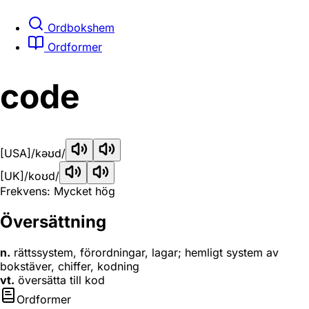
Ordbokshem
Ordformer
code
[USA]
/kəʊd/
[UK]
/koʊd/
Frekvens: Mycket hög
Översättning
n.
rättssystem, förordningar, lagar; hemligt system av
bokstäver, chiffer, kodning
vt.
översätta till kod
Ordformer