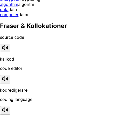
algorithm
algoritm
data
data
computer
dator
Fraser & Kollokationer
source code
källkod
code editor
kodredigerare
coding language