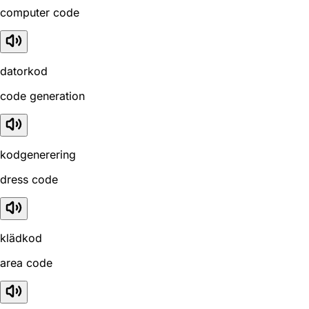
computer code
datorkod
code generation
kodgenerering
dress code
klädkod
area code