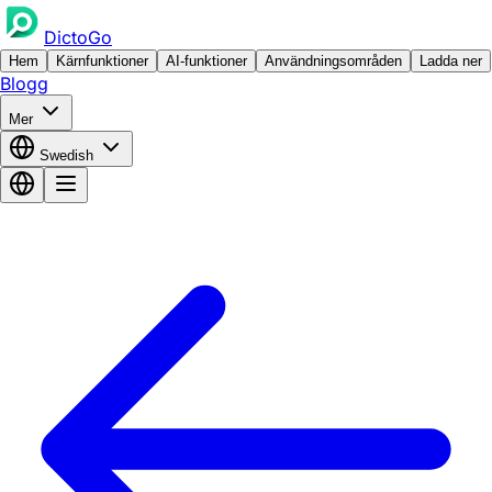
DictoGo
Hem
Kärnfunktioner
AI-funktioner
Användningsområden
Ladda ner
Blogg
Mer
Swedish