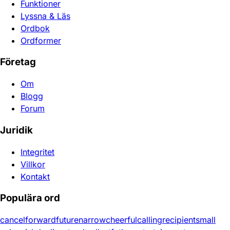
Funktioner
Lyssna & Läs
Ordbok
Ordformer
Företag
Om
Blogg
Forum
Juridik
Integritet
Villkor
Kontakt
Populära ord
cancel
forward
future
narrow
cheerful
calling
recipient
small