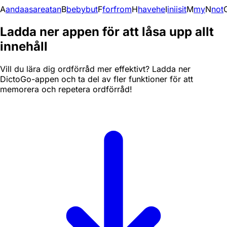
A
and
a
as
are
at
an
B
be
by
but
F
for
from
H
have
he
I
in
i
is
it
M
my
N
not
Ladda ner appen för att låsa upp allt
innehåll
Vill du lära dig ordförråd mer effektivt? Ladda ner
DictoGo-appen och ta del av fler funktioner för att
memorera och repetera ordförråd!