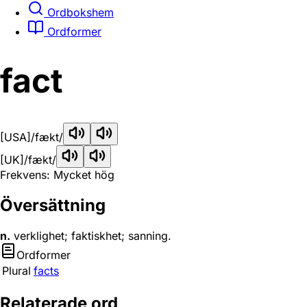
Ordbokshem
Ordformer
fact
[USA]
/fækt/
[UK]
/fækt/
Frekvens: Mycket hög
Översättning
n.
verklighet; faktiskhet; sanning.
Ordformer
Plural
facts
Relaterade ord