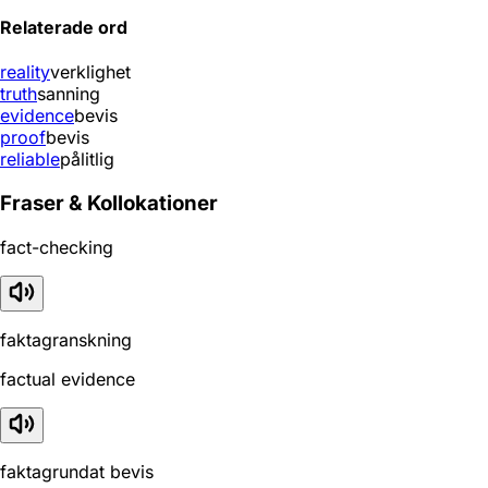
Relaterade ord
reality
verklighet
truth
sanning
evidence
bevis
proof
bevis
reliable
pålitlig
Fraser & Kollokationer
fact-checking
faktagranskning
factual evidence
faktagrundat bevis