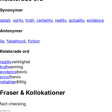
Synonymer
detail
,
verity
,
truth
,
certainty
,
reality
,
actuality
,
evidence
Antonymer
lie
,
falsehood
,
fiction
Relaterade ord
reality
verklighet
truth
sanning
evidence
bevis
proof
bevis
reliable
pålitlig
Fraser & Kollokationer
fact-checking