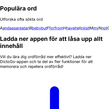
Populära ord
Utforska ofta sökta ord
A
and
a
as
are
at
an
B
be
by
but
F
for
from
H
have
he
I
in
i
is
it
M
my
N
not
Ladda ner appen för att låsa upp allt
innehåll
Vill du lära dig ordförråd mer effektivt? Ladda ner
DictoGo-appen och ta del av fler funktioner för att
memorera och repetera ordförråd!