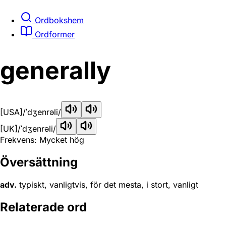
Ordbokshem
Ordformer
generally
[USA]
/ˈdʒenrəli/
[UK]
/ˈdʒenrəli/
Frekvens: Mycket hög
Översättning
adv.
typiskt, vanligtvis, för det mesta, i stort, vanligt
Relaterade ord