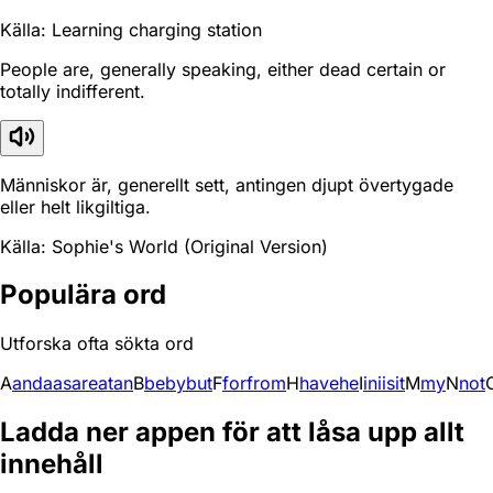
Källa: Learning charging station
People are, generally speaking, either dead certain or
totally indifferent.
Människor är, generellt sett, antingen djupt övertygade
eller helt likgiltiga.
Källa: Sophie's World (Original Version)
Populära ord
Utforska ofta sökta ord
A
and
a
as
are
at
an
B
be
by
but
F
for
from
H
have
he
I
in
i
is
it
M
my
N
not
Ladda ner appen för att låsa upp allt
innehåll