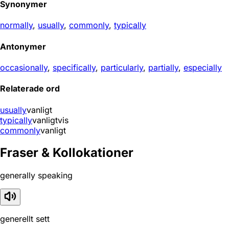
Synonymer
normally
,
usually
,
commonly
,
typically
Antonymer
occasionally
,
specifically
,
particularly
,
partially
,
especially
Relaterade ord
usually
vanligt
typically
vanligtvis
commonly
vanligt
Fraser & Kollokationer
generally speaking
generellt sett