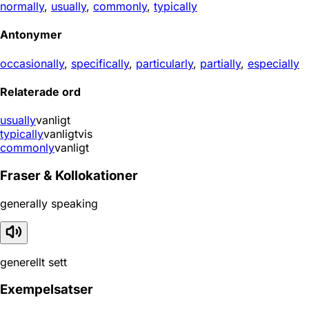
normally
,
usually
,
commonly
,
typically
Antonymer
occasionally
,
specifically
,
particularly
,
partially
,
especially
Relaterade ord
usually
vanligt
typically
vanligtvis
commonly
vanligt
Fraser & Kollokationer
generally speaking
generellt sett
Exempelsatser