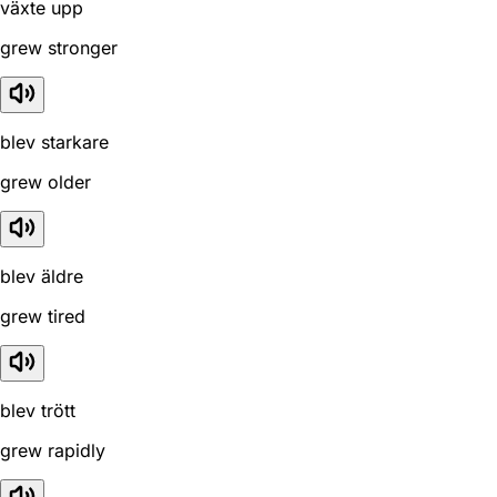
växte upp
grew stronger
blev starkare
grew older
blev äldre
grew tired
blev trött
grew rapidly