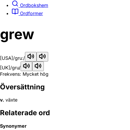
Ordbokshem
Ordformer
grew
[USA]
/ɡruː/
[UK]
/ɡru/
Frekvens: Mycket hög
Översättning
v.
växte
Relaterade ord
Synonymer