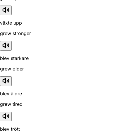
växte upp
grew stronger
blev starkare
grew older
blev äldre
grew tired
blev trött