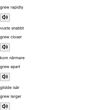
grew rapidly
vuxte snabbt
grew closer
kom närmare
grew apart
glidde isär
grew larger