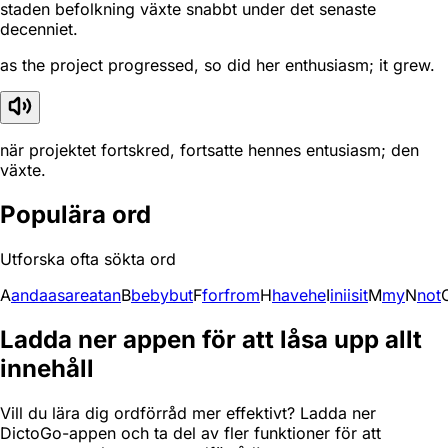
staden befolkning växte snabbt under det senaste
decenniet.
as the project progressed, so did her enthusiasm; it grew.
när projektet fortskred, fortsatte hennes entusiasm; den
växte.
Populära ord
Utforska ofta sökta ord
A
and
a
as
are
at
an
B
be
by
but
F
for
from
H
have
he
I
in
i
is
it
M
my
N
not
Ladda ner appen för att låsa upp allt
innehåll
Vill du lära dig ordförråd mer effektivt? Ladda ner
DictoGo-appen och ta del av fler funktioner för att