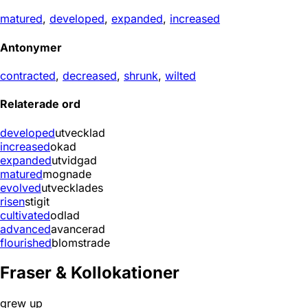
matured
,
developed
,
expanded
,
increased
Antonymer
contracted
,
decreased
,
shrunk
,
wilted
Relaterade ord
developed
utvecklad
increased
okad
expanded
utvidgad
matured
mognade
evolved
utvecklades
risen
stigit
cultivated
odlad
advanced
avancerad
flourished
blomstrade
Fraser & Kollokationer
grew up