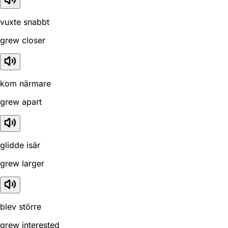
vuxte snabbt
grew closer
kom närmare
grew apart
glidde isär
grew larger
blev större
grew interested