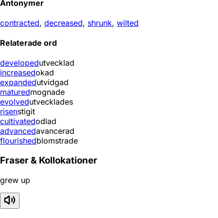
Antonymer
contracted
,
decreased
,
shrunk
,
wilted
Relaterade ord
developed
utvecklad
increased
okad
expanded
utvidgad
matured
mognade
evolved
utvecklades
risen
stigit
cultivated
odlad
advanced
avancerad
flourished
blomstrade
Fraser & Kollokationer
grew up