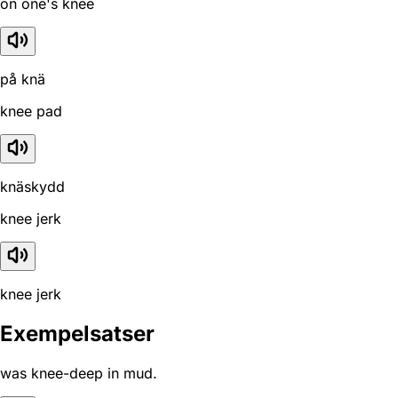
on one's knee
på knä
knee pad
knäskydd
knee jerk
knee jerk
Exempelsatser
was knee-deep in mud.