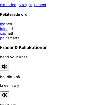
extended
,
straight
,
unbent
Relaterade ord
leg
ben
joint
led
cap
hatt
pain
smärta
Fraser & Kollokationer
bend your knee
böj ditt knä
knee injury