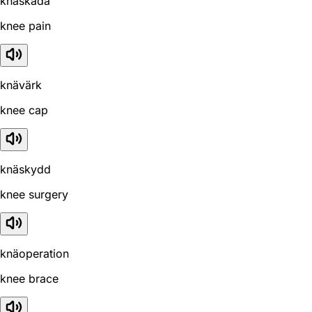
knäskada
knee pain
knävärk
knee cap
knäskydd
knee surgery
knäoperation
knee brace