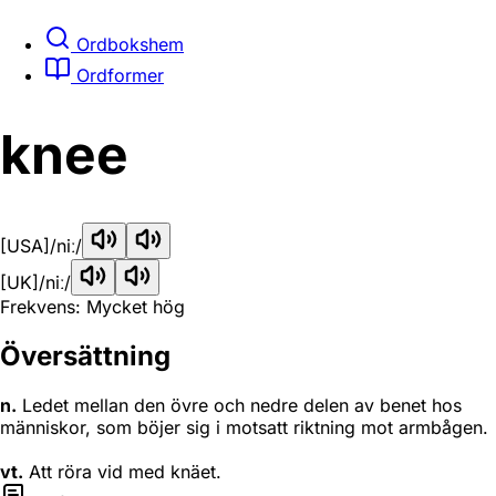
Ordbokshem
Ordformer
knee
[USA]
/niː/
[UK]
/niː/
Frekvens: Mycket hög
Översättning
n.
Ledet mellan den övre och nedre delen av benet hos
människor, som böjer sig i motsatt riktning mot armbågen.
vt.
Att röra vid med knäet.