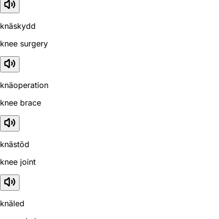
knäskydd
knee surgery
knäoperation
knee brace
knästöd
knee joint
knäled