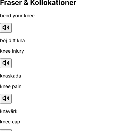
Fraser & Kollokationer
bend your knee
böj ditt knä
knee injury
knäskada
knee pain
knävärk
knee cap