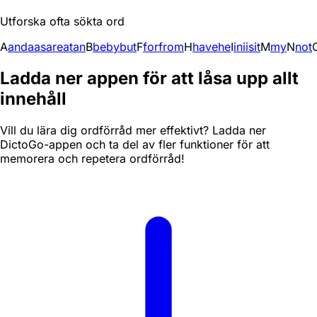
Utforska ofta sökta ord
A
and
a
as
are
at
an
B
be
by
but
F
for
from
H
have
he
I
in
i
is
it
M
my
N
not
Ladda ner appen för att låsa upp allt
innehåll
Vill du lära dig ordförråd mer effektivt? Ladda ner
DictoGo-appen och ta del av fler funktioner för att
memorera och repetera ordförråd!