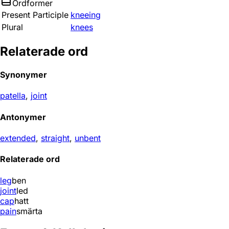
Ordformer
Present Participle
kneeing
Plural
knees
Relaterade ord
Synonymer
patella
,
joint
Antonymer
extended
,
straight
,
unbent
Relaterade ord
leg
ben
joint
led
cap
hatt
pain
smärta