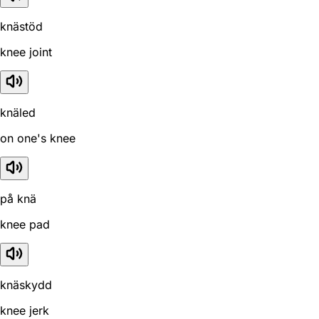
knästöd
knee joint
knäled
on one's knee
på knä
knee pad
knäskydd
knee jerk