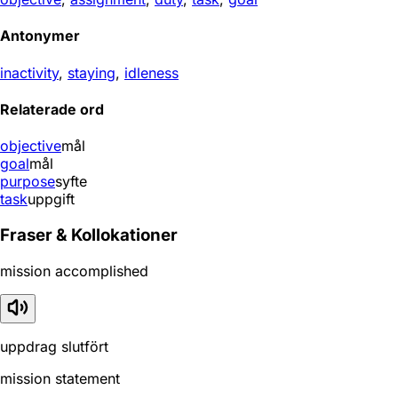
Antonymer
inactivity
,
staying
,
idleness
Relaterade ord
objective
mål
goal
mål
purpose
syfte
task
uppgift
Fraser & Kollokationer
mission accomplished
uppdrag slutfört
mission statement