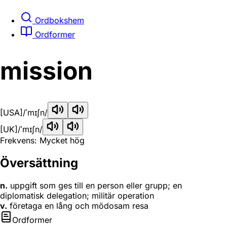
Ordbokshem
Ordformer
mission
[USA]
/ˈmɪʃn/
[UK]
/ˈmɪʃn/
Frekvens: Mycket hög
Översättning
n.
uppgift som ges till en person eller grupp; en
diplomatisk delegation; militär operation
v.
företaga en lång och mödosam resa
Ordformer