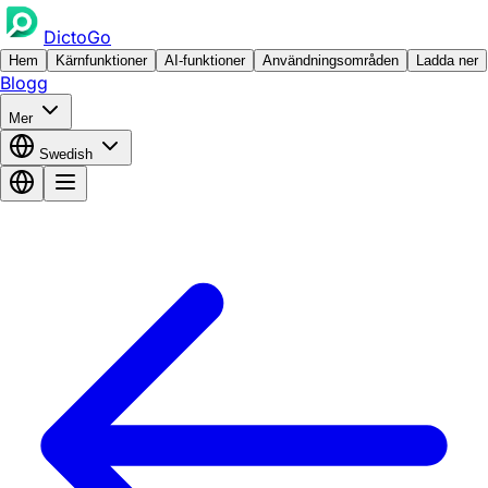
DictoGo
Hem
Kärnfunktioner
AI-funktioner
Användningsområden
Ladda ner
Blogg
Mer
Swedish