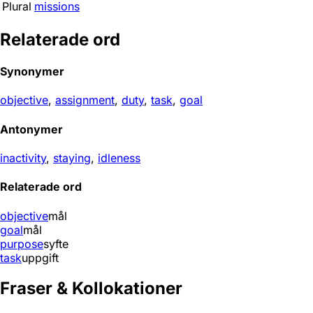
Plural
missions
Relaterade ord
Synonymer
objective
,
assignment
,
duty
,
task
,
goal
Antonymer
inactivity
,
staying
,
idleness
Relaterade ord
objective
mål
goal
mål
purpose
syfte
task
uppgift
Fraser & Kollokationer