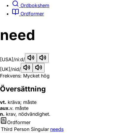
Ordbokshem
Ordformer
need
[USA]
/niːd/
[UK]
/nid/
Frekvens: Mycket hög
Översättning
vt.
kräva; måste
aux.
v. måste
n.
krav, nödvändighet.
Ordformer
Third Person Singular
needs