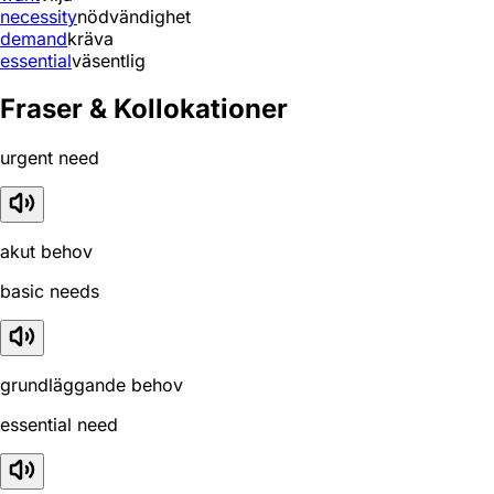
necessity
nödvändighet
demand
kräva
essential
väsentlig
Fraser & Kollokationer
urgent need
akut behov
basic needs
grundläggande behov
essential need