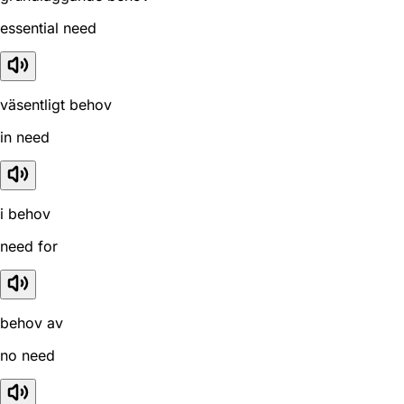
essential need
väsentligt behov
in need
i behov
need for
behov av
no need