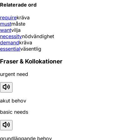
Relaterade ord
require
kräva
must
måste
want
vilja
necessity
nödvändighet
demand
kräva
essential
väsentlig
Fraser & Kollokationer
urgent need
akut behov
basic needs
grundläggande behov