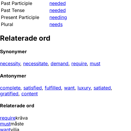
Past Participle
needed
Past Tense
needed
Present Participle
needing
Plural
needs
Relaterade ord
Synonymer
necessity
,
necessitate
,
demand
,
require
,
must
Antonymer
complete
,
satisfied
,
fulfilled
,
want
,
luxury
,
satiated
,
gratified
,
content
Relaterade ord
require
kräva
must
måste
want
vilja