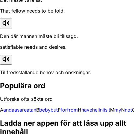
Det måste vara så.
That fellow needs to be told.
Den där mannen måste bli tillsagd.
satisfiable needs and desires.
Tillfredsställande behov och önskningar.
Populära ord
Utforska ofta sökta ord
A
and
a
as
are
at
an
B
be
by
but
F
for
from
H
have
he
I
in
i
is
it
M
my
N
not
Ladda ner appen för att låsa upp allt
innehåll