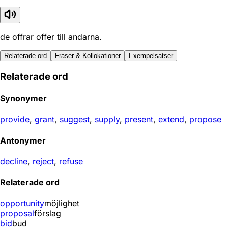
de offrar offer till andarna.
Relaterade ord
Fraser & Kollokationer
Exempelsatser
Relaterade ord
Synonymer
provide
,
grant
,
suggest
,
supply
,
present
,
extend
,
propose
Antonymer
decline
,
reject
,
refuse
Relaterade ord
opportunity
möjlighet
proposal
förslag
bid
bud