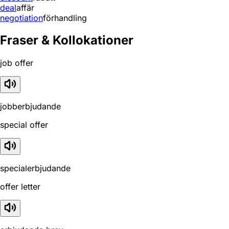
deal
affär
negotiation
förhandling
Fraser & Kollokationer
job offer
jobberbjudande
special offer
specialerbjudande
offer letter