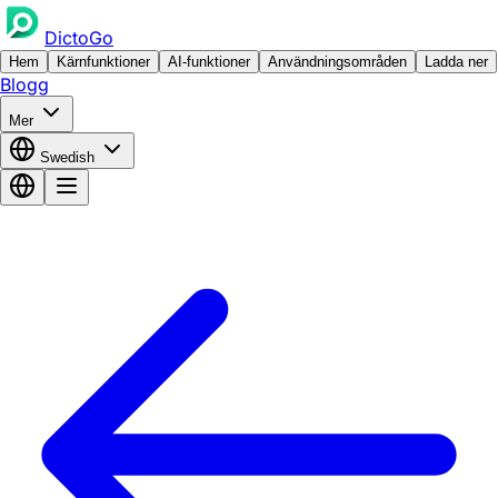
DictoGo
Hem
Kärnfunktioner
AI-funktioner
Användningsområden
Ladda ner
Blogg
Mer
Swedish