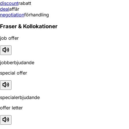
discount
rabatt
deal
affär
negotiation
förhandling
Fraser & Kollokationer
job offer
jobberbjudande
special offer
specialerbjudande
offer letter