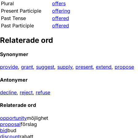
Plural
offers
Present Participle
offering
Past Tense
offered
Past Participle
offered
Relaterade ord
Synonymer
provide
,
grant
,
suggest
,
supply
,
present
,
extend
,
propose
Antonymer
decline
,
reject
,
refuse
Relaterade ord
opportunity
möjlighet
proposal
förslag
bid
bud
discount
rabatt