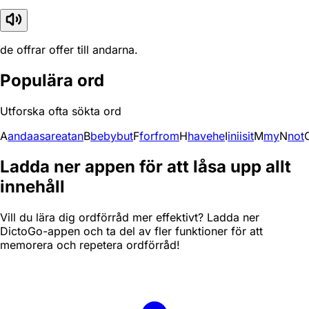
de offrar offer till andarna.
Populära ord
Utforska ofta sökta ord
A
and
a
as
are
at
an
B
be
by
but
F
for
from
H
have
he
I
in
i
is
it
M
my
N
not
Ladda ner appen för att låsa upp allt
innehåll
Vill du lära dig ordförråd mer effektivt? Ladda ner
DictoGo-appen och ta del av fler funktioner för att
memorera och repetera ordförråd!