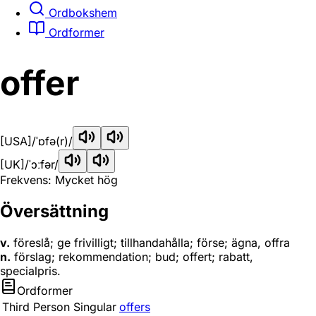
Ordbokshem
Ordformer
offer
[USA]
/ˈɒfə(r)/
[UK]
/ˈɔːfər/
Frekvens: Mycket hög
Översättning
v.
föreslå; ge frivilligt; tillhandahålla; förse; ägna, offra
n.
förslag; rekommendation; bud; offert; rabatt,
specialpris.
Ordformer
Third Person Singular
offers