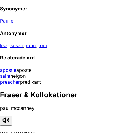
Synonymer
Paulie
Antonymer
lisa
,
susan
,
john
,
tom
Relaterade ord
apostle
apostel
saint
helgon
preacher
predikant
Fraser & Kollokationer
paul mccartney