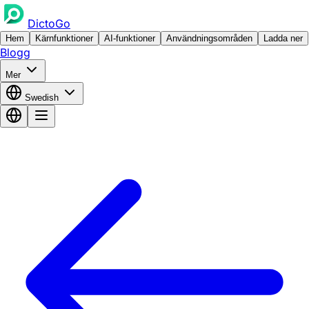
DictoGo
Hem
Kärnfunktioner
AI-funktioner
Användningsområden
Ladda ner
Blogg
Mer
Swedish