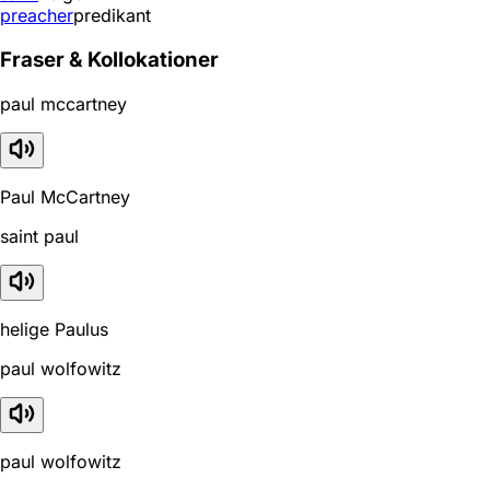
preacher
predikant
Fraser & Kollokationer
paul mccartney
Paul McCartney
saint paul
helige Paulus
paul wolfowitz
paul wolfowitz