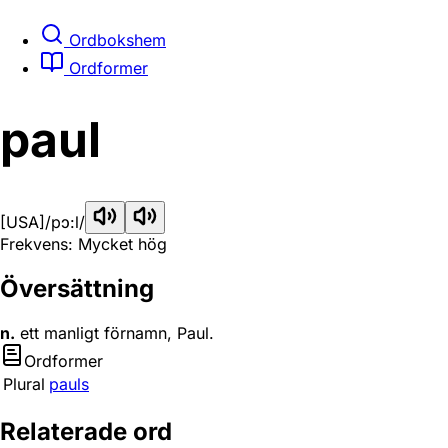
Ordbokshem
Ordformer
paul
[USA]
/pɔ:l/
Frekvens: Mycket hög
Översättning
n.
ett manligt förnamn, Paul.
Ordformer
Plural
pauls
Relaterade ord