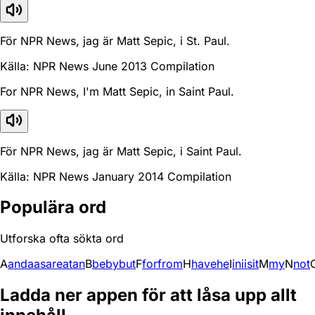
För NPR News, jag är Matt Sepic, i St. Paul.
Källa: NPR News June 2013 Compilation
For NPR News, I'm Matt Sepic, in Saint Paul.
För NPR News, jag är Matt Sepic, i Saint Paul.
Källa: NPR News January 2014 Compilation
Populära ord
Utforska ofta sökta ord
A
and
a
as
are
at
an
B
be
by
but
F
for
from
H
have
he
I
in
i
is
it
M
my
N
not
Ladda ner appen för att låsa upp allt