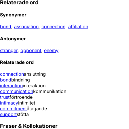
Relaterade ord
Synonymer
bond
,
association
,
connection
,
affiliation
Antonymer
stranger
,
opponent
,
enemy
Relaterade ord
connection
anslutning
bond
bindning
interaction
interaktion
communication
kommunikation
trust
förtroende
intimacy
intimitet
commitment
åtagande
support
stötta
Fraser & Kollokationer