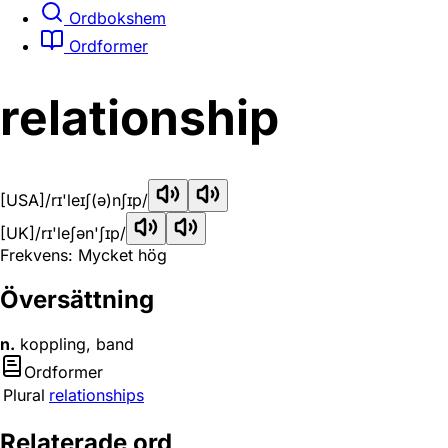
Ordbokshem
Ordformer
relationship
[USA]
/rɪ'leɪʃ(ə)nʃɪp/
[UK]
/rɪ'leʃən'ʃɪp/
Frekvens: Mycket hög
Översättning
n.
koppling, band
Ordformer
Plural
relationships
Relaterade ord