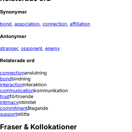
Synonymer
bond
,
association
,
connection
,
affiliation
Antonymer
stranger
,
opponent
,
enemy
Relaterade ord
connection
anslutning
bond
bindning
interaction
interaktion
communication
kommunikation
trust
förtroende
intimacy
intimitet
commitment
åtagande
support
stötta
Fraser & Kollokationer