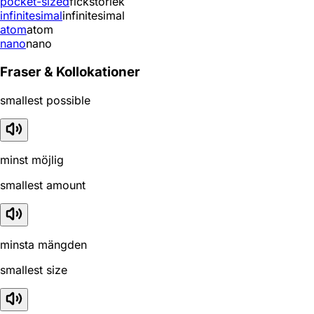
pocket-sized
fickstorlek
infinitesimal
infinitesimal
atom
atom
nano
nano
Fraser & Kollokationer
smallest possible
minst möjlig
smallest amount
minsta mängden
smallest size