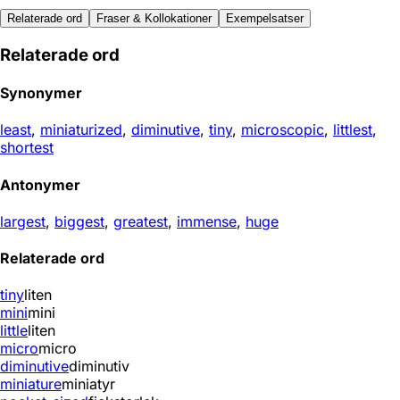
Relaterade ord
Fraser & Kollokationer
Exempelsatser
Relaterade ord
Synonymer
least
,
miniaturized
,
diminutive
,
tiny
,
microscopic
,
littlest
,
shortest
Antonymer
largest
,
biggest
,
greatest
,
immense
,
huge
Relaterade ord
tiny
liten
mini
mini
little
liten
micro
micro
diminutive
diminutiv
miniature
miniatyr