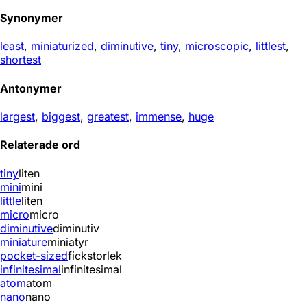
Synonymer
least
,
miniaturized
,
diminutive
,
tiny
,
microscopic
,
littlest
,
shortest
Antonymer
largest
,
biggest
,
greatest
,
immense
,
huge
Relaterade ord
tiny
liten
mini
mini
little
liten
micro
micro
diminutive
diminutiv
miniature
miniatyr
pocket-sized
fickstorlek
infinitesimal
infinitesimal
atom
atom
nano
nano