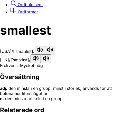
Ordbokshem
Ordformer
smallest
[USA]
/[ˈsməʊlɪst]/
[UK]
/[ˈsmɔːlɪst]/
Frekvens: Mycket hög
Översättning
adj.
den minsta i en grupp; minst i storlek; används för att
betona hur liten något är
n.
den minsta artikeln i en grupp
Relaterade ord