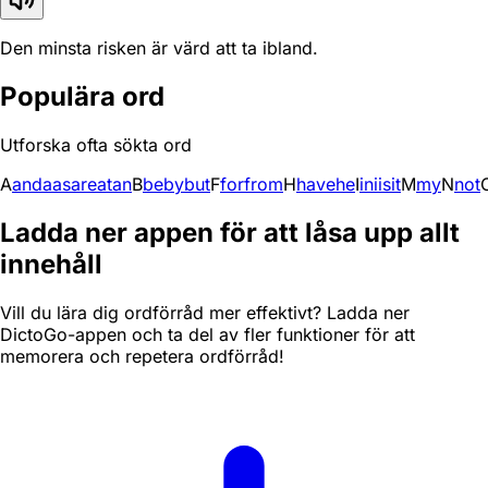
Den minsta risken är värd att ta ibland.
Populära ord
Utforska ofta sökta ord
A
and
a
as
are
at
an
B
be
by
but
F
for
from
H
have
he
I
in
i
is
it
M
my
N
not
Ladda ner appen för att låsa upp allt
innehåll
Vill du lära dig ordförråd mer effektivt? Ladda ner
DictoGo-appen och ta del av fler funktioner för att
memorera och repetera ordförråd!