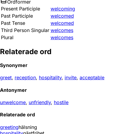
Ordformer
Present Participle
welcoming
Past Participle
welcomed
Past Tense
welcomed
Third Person Singular
welcomes
Plural
welcomes
Relaterade ord
Synonymer
greet
,
reception
,
hospitality
,
invite
,
acceptable
Antonymer
unwelcome
,
unfriendly
,
hostile
Relaterade ord
greeting
hälsning
hospitality
gästfrihet