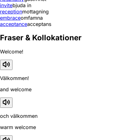
invite
bjuda in
reception
mottagning
embrace
omfamna
acceptance
acceptans
Fraser & Kollokationer
Welcome!
Välkommen!
and welcome
och välkommen
warm welcome