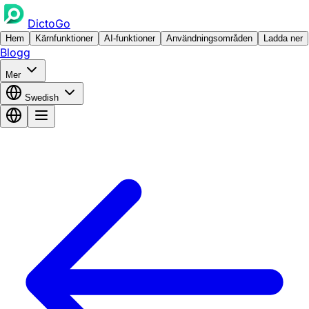
DictoGo
Hem
Kärnfunktioner
AI-funktioner
Användningsområden
Ladda ner
Blogg
Mer
Swedish