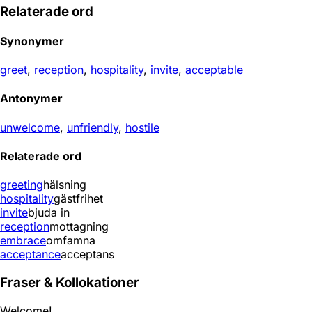
Relaterade ord
Synonymer
greet
,
reception
,
hospitality
,
invite
,
acceptable
Antonymer
unwelcome
,
unfriendly
,
hostile
Relaterade ord
greeting
hälsning
hospitality
gästfrihet
invite
bjuda in
reception
mottagning
embrace
omfamna
acceptance
acceptans
Fraser & Kollokationer
Welcome!