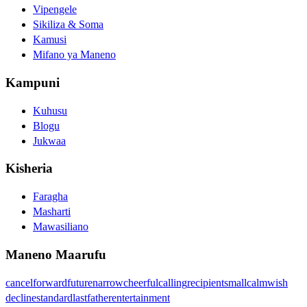
Vipengele
Sikiliza & Soma
Kamusi
Mifano ya Maneno
Kampuni
Kuhusu
Blogu
Jukwaa
Kisheria
Faragha
Masharti
Mawasiliano
Maneno Maarufu
cancel
forward
future
narrow
cheerful
calling
recipient
small
calm
wish
decline
standard
last
father
entertainment