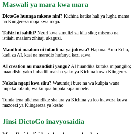
Maswali ya mara kwa mara
DictoGo huunga mkono nini?
Kichina katika hali ya lugha mama
na Kiingereza moja kwa moja.
Tafsiri ni sahihi?
Nzuri kwa simulizi za kila siku; misemo na
istilahi maalum zihitaji ukaguzi.
Maudhui maalum ni tofauti na ya jukwaa?
Hapana. Auto Echo,
kadi za AI, kasi na marudio hufanya kazi sawa.
AI creation au maandishi yangu?
AI huandika kutoka mipangilio;
maandishi yako hubadili maisha yako ya Kichina kuwa Kiingereza.
Nakala ngapi kwa siku?
Watumiaji bure na wa kulipia wana
mipaka tofauti; wa kulipia hupata kipaumbele.
Tumia tena ulichoandika: shajara ya Kichina ya leo inaweza kuwa
mazoezi ya Kiingereza ya kesho.
Jinsi DictoGo inavyosaidia