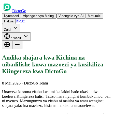
DictoGo
Nyumbani
Vipengele vya Msingi
Vipengele vya AI
Matumizi
Blogu
Pakua
Zaidi
Swahili
Andika shajara kwa Kichina na
uibadilishe kuwa mazoezi ya kusikiliza
Kiingereza kwa DictoGo
8 Mei 2026
· DictoGo Team
Unaweza kusoma vitabu kwa miaka lakini bado ukashindwa
kuelewa Kiingereza halisi. Tatizo mara nyingi si kumbukumbu, bali
ni nyenzo. Mazungumzo ya vitabu ni maisha ya watu wengine;
shajara yako ina maelezo, hisia na muktadha unaouelewa.