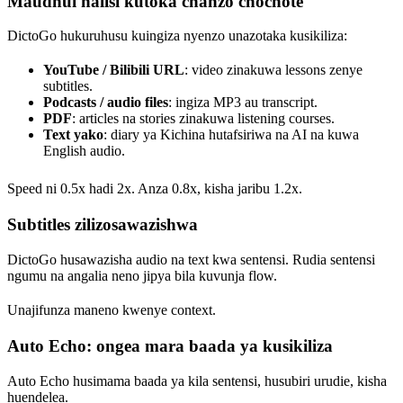
Maudhui halisi kutoka chanzo chochote
DictoGo hukuruhusu kuingiza nyenzo unazotaka kusikiliza:
YouTube / Bilibili URL
: video zinakuwa lessons zenye
subtitles.
Podcasts / audio files
: ingiza MP3 au transcript.
PDF
: articles na stories zinakuwa listening courses.
Text yako
: diary ya Kichina hutafsiriwa na AI na kuwa
English audio.
Speed ni 0.5x hadi 2x. Anza 0.8x, kisha jaribu 1.2x.
Subtitles zilizosawazishwa
DictoGo husawazisha audio na text kwa sentensi. Rudia sentensi
ngumu na angalia neno jipya bila kuvunja flow.
Unajifunza maneno kwenye context.
Auto Echo: ongea mara baada ya kusikiliza
Auto Echo husimama baada ya kila sentensi, husubiri urudie, kisha
huendelea.