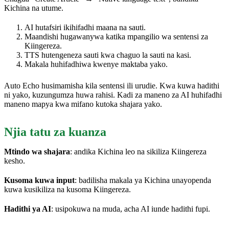
Kichina na utume.
AI hutafsiri ikihifadhi maana na sauti.
Maandishi hugawanywa katika mpangilio wa sentensi za
Kiingereza.
TTS hutengeneza sauti kwa chaguo la sauti na kasi.
Makala huhifadhiwa kwenye maktaba yako.
Auto Echo husimamisha kila sentensi ili urudie. Kwa kuwa hadithi
ni yako, kuzungumza huwa rahisi. Kadi za maneno za AI huhifadhi
maneno mapya kwa mifano kutoka shajara yako.
Njia tatu za kuanza
Mtindo wa shajara
: andika Kichina leo na sikiliza Kiingereza
kesho.
Kusoma kuwa input
: badilisha makala ya Kichina unayopenda
kuwa kusikiliza na kusoma Kiingereza.
Hadithi ya AI
: usipokuwa na muda, acha AI iunde hadithi fupi.