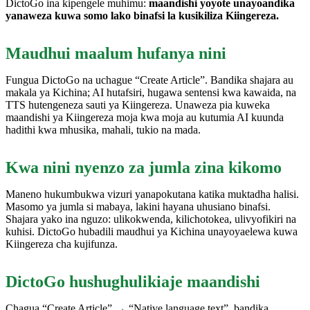
DictoGo ina kipengele muhimu:
maandishi yoyote unayoandika
yanaweza kuwa somo lako binafsi la kusikiliza Kiingereza.
Maudhui maalum hufanya nini
Fungua DictoGo na uchague “Create Article”. Bandika shajara au
makala ya Kichina; AI hutafsiri, hugawa sentensi kwa kawaida, na
TTS hutengeneza sauti ya Kiingereza. Unaweza pia kuweka
maandishi ya Kiingereza moja kwa moja au kutumia AI kuunda
hadithi kwa mhusika, mahali, tukio na mada.
Kwa nini nyenzo za jumla zina kikomo
Maneno hukumbukwa vizuri yanapokutana katika muktadha halisi.
Masomo ya jumla si mabaya, lakini hayana uhusiano binafsi.
Shajara yako ina nguzo: ulikokwenda, kilichotokea, ulivyofikiri na
kuhisi. DictoGo hubadili maudhui ya Kichina unayoyaelewa kuwa
Kiingereza cha kujifunza.
DictoGo hushughulikiaje maandishi
Chagua “Create Article” → “Native language text”, bandika