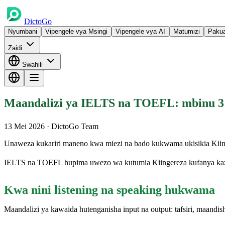
DictoGo
Nyumbani
Vipengele vya Msingi
Vipengele vya AI
Matumizi
Paku
Zaidi
Swahili
Maandalizi ya IELTS na TOEFL: mbinu 3
13 Mei 2026
· DictoGo Team
Unaweza kukariri maneno kwa miezi na bado kukwama ukisikia Kiinge
IELTS na TOEFL hupima uwezo wa kutumia Kiingereza kufanya kazi. 
Kwa nini listening na speaking hukwama
Maandalizi ya kawaida hutenganisha input na output: tafsiri, maandishi