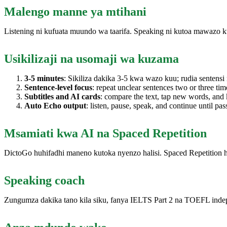
Malengo manne ya mtihani
Listening ni kufuata muundo wa taarifa. Speaking ni kutoa mawazo kwa
Usikilizaji na usomaji wa kuzama
3-5 minutes
: Sikiliza dakika 3-5 kwa wazo kuu; rudia sentensi
Sentence-level focus
: repeat unclear sentences two or three ti
Subtitles and AI cards
: compare the text, tap new words, and 
Auto Echo output
: listen, pause, speak, and continue until pa
Msamiati kwa AI na Spaced Repetition
DictoGo huhifadhi maneno kutoka nyenzo halisi. Spaced Repetition 
Speaking coach
Zungumza dakika tano kila siku, fanya IELTS Part 2 na TOEFL indepe