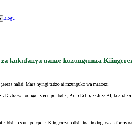
Blogu
a
 za kukufanya uanze kuzungumza Kiingere
reza halisi. Mara nyingi tatizo ni mzunguko wa mazoezi.
DictoGo huunganisha input halisi, Auto Echo, kadi za AI, kuandika 
 rahisi na sauti polepole. Kiingereza halisi kina linking, weak forms na