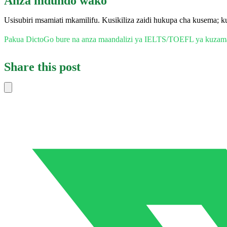
Anza mdundo wako
Usisubiri msamiati mkamilifu. Kusikiliza zaidi hukupa cha kusema; ku
Pakua DictoGo bure na anza maandalizi ya IELTS/TOEFL ya kuza
Share this post