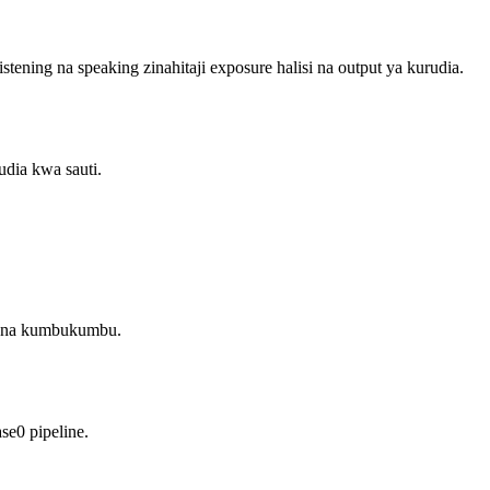
ening na speaking zinahitaji exposure halisi na output ya kurudia.
udia kwa sauti.
ng na kumbukumbu.
se0 pipeline.