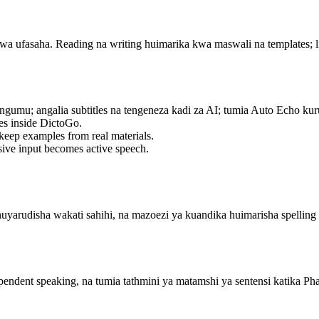
 ufasaha. Reading na writing huimarika kwa maswali na templates; list
 ngumu; angalia subtitles na tengeneza kadi za AI; tumia Auto Echo kur
mes inside DictoGo.
keep examples from real materials.
ssive input becomes active speech.
huyarudisha wakati sahihi, na mazoezi ya kuandika huimarisha spelli
ndent speaking, na tumia tathmini ya matamshi ya sentensi katika Pha