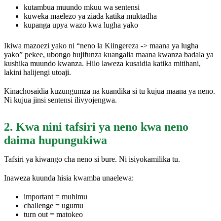
kutambua muundo mkuu wa sentensi
kuweka maelezo ya ziada katika muktadha
kupanga upya wazo kwa lugha yako
Ikiwa mazoezi yako ni “neno la Kiingereza -> maana ya lugha
yako” pekee, ubongo hujifunza kuangalia maana kwanza badala ya
kushika muundo kwanza. Hilo laweza kusaidia katika mitihani,
lakini halijengi utoaji.
Kinachosaidia kuzungumza na kuandika si tu kujua maana ya neno.
Ni kujua jinsi sentensi ilivyojengwa.
2. Kwa nini tafsiri ya neno kwa neno
daima hupungukiwa
Tafsiri ya kiwango cha neno si bure. Ni isiyokamilika tu.
Inaweza kuunda hisia kwamba unaelewa:
important = muhimu
challenge = ugumu
turn out = matokeo