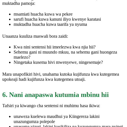
muktadha pamoja:
msamiati huacha kuwa wa pekee
sarufi huacha kuwa kanuni iliyo kwenye karatasi
muktadha huacha kuwa taarifa ya nyuma
Unaanza kuuliza maswali bora zaidi:
Kwa nini sentensi hii imeelezwa kwa njia hii?
Sehemu gani ni muundo mkuu, na sehemu gani huongeza
maelezo?
Ningetaka kusema hivi mwenyewe, ningesemaje?
Mara unapofikiri hivi, unahama kutoka kujifunza kwa kutegemea
upokeaji hadi kujifunza kwa kutegemea utoaji.
6. Nani anapaswa kutumia mbinu hii
Tafsiri ya kiwango cha sentensi ni muhimu hasa ikiwa:
unaweza kuelewa maudhui ya Kiingereza lakini
unazungumza polepole
unasoma vizuri, lakini kusikiliza na kuzungumza mara nyingi