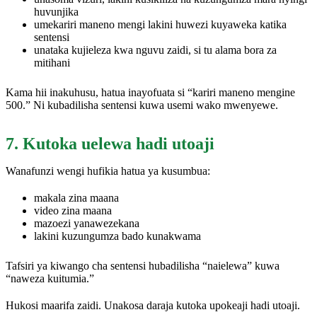
huvunjika
umekariri maneno mengi lakini huwezi kuyaweka katika
sentensi
unataka kujieleza kwa nguvu zaidi, si tu alama bora za
mitihani
Kama hii inakuhusu, hatua inayofuata si “kariri maneno mengine
500.” Ni kubadilisha sentensi kuwa usemi wako mwenyewe.
7. Kutoka uelewa hadi utoaji
Wanafunzi wengi hufikia hatua ya kusumbua:
makala zina maana
video zina maana
mazoezi yanawezekana
lakini kuzungumza bado kunakwama
Tafsiri ya kiwango cha sentensi hubadilisha “naielewa” kuwa
“naweza kuitumia.”
Hukosi maarifa zaidi. Unakosa daraja kutoka upokeaji hadi utoaji.