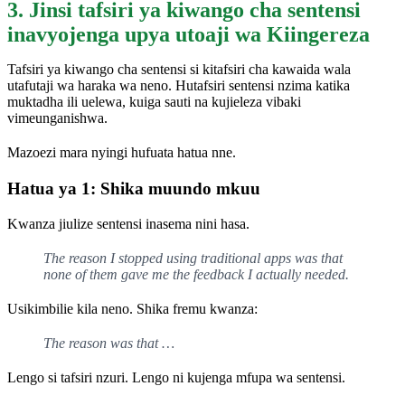
3. Jinsi tafsiri ya kiwango cha sentensi
inavyojenga upya utoaji wa Kiingereza
Tafsiri ya kiwango cha sentensi si kitafsiri cha kawaida wala
utafutaji wa haraka wa neno. Hutafsiri sentensi nzima katika
muktadha ili uelewa, kuiga sauti na kujieleza vibaki
vimeunganishwa.
Mazoezi mara nyingi hufuata hatua nne.
Hatua ya 1: Shika muundo mkuu
Kwanza jiulize sentensi inasema nini hasa.
The reason I stopped using traditional apps was that
none of them gave me the feedback I actually needed.
Usikimbilie kila neno. Shika fremu kwanza:
The reason was that …
Lengo si tafsiri nzuri. Lengo ni kujenga mfupa wa sentensi.