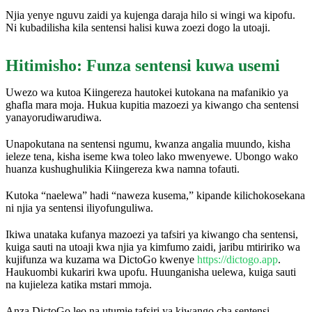
Njia yenye nguvu zaidi ya kujenga daraja hilo si wingi wa kipofu.
Ni kubadilisha kila sentensi halisi kuwa zoezi dogo la utoaji.
Hitimisho: Funza sentensi kuwa usemi
Uwezo wa kutoa Kiingereza hautokei kutokana na mafanikio ya
ghafla mara moja. Hukua kupitia mazoezi ya kiwango cha sentensi
yanayorudiwarudiwa.
Unapokutana na sentensi ngumu, kwanza angalia muundo, kisha
ieleze tena, kisha iseme kwa toleo lako mwenyewe. Ubongo wako
huanza kushughulikia Kiingereza kwa namna tofauti.
Kutoka “naelewa” hadi “naweza kusema,” kipande kilichokosekana
ni njia ya sentensi iliyofunguliwa.
Ikiwa unataka kufanya mazoezi ya tafsiri ya kiwango cha sentensi,
kuiga sauti na utoaji kwa njia ya kimfumo zaidi, jaribu mtiririko wa
kujifunza wa kuzama wa DictoGo kwenye
https://dictogo.app
.
Haukuombi kukariri kwa upofu. Huunganisha uelewa, kuiga sauti
na kujieleza katika mstari mmoja.
Anza DictoGo leo na utumie tafsiri ya kiwango cha sentensi