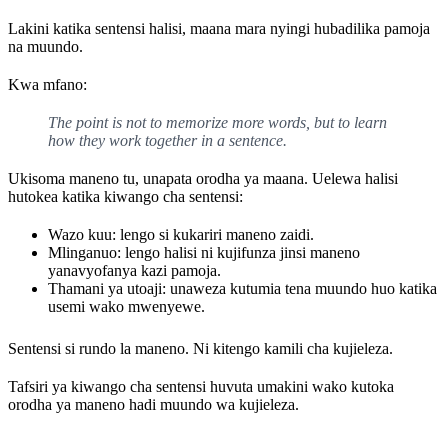
Lakini katika sentensi halisi, maana mara nyingi hubadilika pamoja
na muundo.
Kwa mfano:
The point is not to memorize more words, but to learn
how they work together in a sentence.
Ukisoma maneno tu, unapata orodha ya maana. Uelewa halisi
hutokea katika kiwango cha sentensi:
Wazo kuu: lengo si kukariri maneno zaidi.
Mlinganuo: lengo halisi ni kujifunza jinsi maneno
yanavyofanya kazi pamoja.
Thamani ya utoaji: unaweza kutumia tena muundo huo katika
usemi wako mwenyewe.
Sentensi si rundo la maneno. Ni kitengo kamili cha kujieleza.
Tafsiri ya kiwango cha sentensi huvuta umakini wako kutoka
orodha ya maneno hadi muundo wa kujieleza.