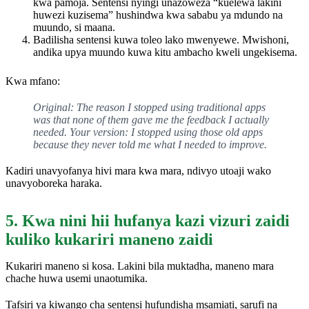
kwa pamoja. Sentensi nyingi unazoweza “kuelewa lakini
huwezi kuzisema” hushindwa kwa sababu ya mdundo na
muundo, si maana.
Badilisha sentensi kuwa toleo lako mwenyewe. Mwishoni,
andika upya muundo kuwa kitu ambacho kweli ungekisema.
Kwa mfano:
Original: The reason I stopped using traditional apps
was that none of them gave me the feedback I actually
needed. Your version: I stopped using those old apps
because they never told me what I needed to improve.
Kadiri unavyofanya hivi mara kwa mara, ndivyo utoaji wako
unavyoboreka haraka.
5. Kwa nini hii hufanya kazi vizuri zaidi
kuliko kukariri maneno zaidi
Kukariri maneno si kosa. Lakini bila muktadha, maneno mara
chache huwa usemi unaotumika.
Tafsiri ya kiwango cha sentensi hufundisha msamiati, sarufi na