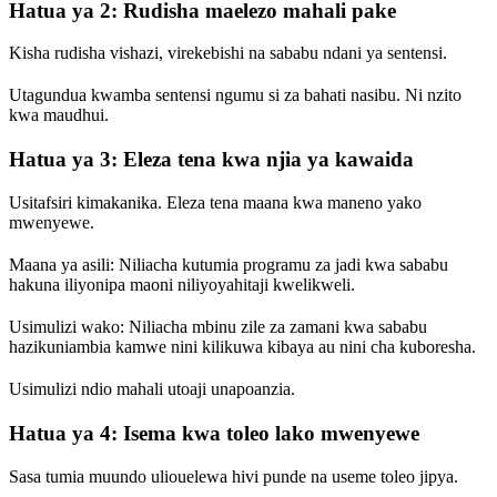
Hatua ya 2: Rudisha maelezo mahali pake
Kisha rudisha vishazi, virekebishi na sababu ndani ya sentensi.
Utagundua kwamba sentensi ngumu si za bahati nasibu. Ni nzito
kwa maudhui.
Hatua ya 3: Eleza tena kwa njia ya kawaida
Usitafsiri kimakanika. Eleza tena maana kwa maneno yako
mwenyewe.
Maana ya asili: Niliacha kutumia programu za jadi kwa sababu
hakuna iliyonipa maoni niliyoyahitaji kwelikweli.
Usimulizi wako: Niliacha mbinu zile za zamani kwa sababu
hazikuniambia kamwe nini kilikuwa kibaya au nini cha kuboresha.
Usimulizi ndio mahali utoaji unapoanzia.
Hatua ya 4: Isema kwa toleo lako mwenyewe
Sasa tumia muundo uliouelewa hivi punde na useme toleo jipya.