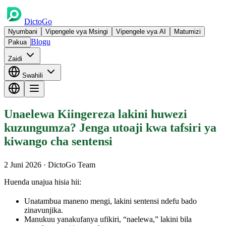
DictoGo
Nyumbani
Vipengele vya Msingi
Vipengele vya AI
Matumizi
Blogu
Pakua
Zaidi
Swahili
Unaelewa Kiingereza lakini huwezi
kuzungumza? Jenga utoaji kwa tafsiri ya
kiwango cha sentensi
2 Juni 2026
· DictoGo Team
Huenda unajua hisia hii:
Unatambua maneno mengi, lakini sentensi ndefu bado
zinavunjika.
Manukuu yanakufanya ufikiri, “naelewa,” lakini bila