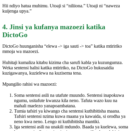
Hii ndiyo hatua muhimu. Utoaji si “niliiona.” Utoaji ni “naweza
kuijenga upya.”
4. Jinsi ya kufanya mazoezi katika
DictoGo
DictoGo huunganisha “elewa -> iga sauti -> toa” katika mtiririko
mmoja wa mazoezi.
Huhitaji kumaliza kitabu kizima cha sarufi kabla ya kuzungumza.
Weka sentensi halisi katika mtiririko, na DictoGo hukusaidia
kuzigawanya, kuzielewa na kuzisema tena.
Mpangilio rahisi wa mazoezi:
Soma sentensi asili na utafute muundo. Sentensi inapokuwa
ngumu, usitafute kwanza kila neno. Tafuta wazo kuu na
mahali maelezo yanapoambatana.
Tumia tafsiri ya kiwango cha sentensi kuthibitisha maana.
Tafsiri sentensi nzima kuwa maana ya kawaida, si orodha ya
neno kwa neno. Lengo ni kuthibitisha mantiki.
Iga sentensi asili na unakili mdundo. Baada ya kuelewa, soma