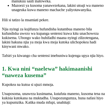
manukuu sauti inatoweka.
Mazoezi ya kusoma yanawezekana, lakini utoaji wa maneno
unageuka kuwa maneno machache yaliyotawanyika.
Hili si tatizo la msamiati pekee.
Njia nyingi za kujifunza hufundisha kutambua maneno bila
kufundisha uwezo wa kupanga sentensi kuwa kitu unachoweza
kukisema. Ubongo wako huhifadhi maana nyingi zilizotengana,
lakini hakuna njia ya moja kwa moja kutoka ulichopokea hadi
kinywani mwako.
Tafsiri ya kiwango cha sentensi imebuniwa kujenga upya njia hiyo.
1. Kwa nini “naelewa” hakimaanishi
“naweza kusema”
Kupokea na kutoa si ujuzi mmoja.
Unaposoma, unaweza kusimama, kutafuta maneno, kusoma tena na
kukisia kutokana na muktadha. Unapozungumza, huna nafasi hiyo
ya kupumzika. Katika muda mfupi, unahitaji: