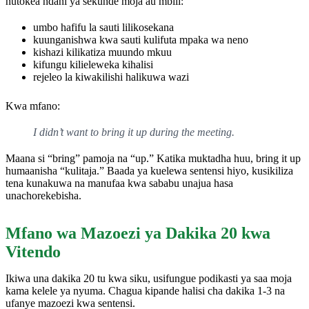
hutokea ndani ya sekunde moja au mbili:
umbo hafifu la sauti lilikosekana
kuunganishwa kwa sauti kulifuta mpaka wa neno
kishazi kilikatiza muundo mkuu
kifungu kilieleweka kihalisi
rejeleo la kiwakilishi halikuwa wazi
Kwa mfano:
I didn’t want to bring it up during the meeting.
Maana si “bring” pamoja na “up.” Katika muktadha huu, bring it up
humaanisha “kulitaja.” Baada ya kuelewa sentensi hiyo, kusikiliza
tena kunakuwa na manufaa kwa sababu unajua hasa
unachorekebisha.
Mfano wa Mazoezi ya Dakika 20 kwa
Vitendo
Ikiwa una dakika 20 tu kwa siku, usifungue podikasti ya saa moja
kama kelele ya nyuma. Chagua kipande halisi cha dakika 1-3 na
ufanye mazoezi kwa sentensi.