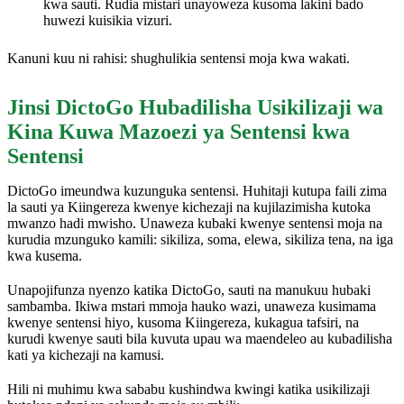
kwa sauti. Rudia mistari unayoweza kusoma lakini bado
huwezi kuisikia vizuri.
Kanuni kuu ni rahisi: shughulikia sentensi moja kwa wakati.
Jinsi DictoGo Hubadilisha Usikilizaji wa
Kina Kuwa Mazoezi ya Sentensi kwa
Sentensi
DictoGo imeundwa kuzunguka sentensi. Huhitaji kutupa faili zima
la sauti ya Kiingereza kwenye kichezaji na kujilazimisha kutoka
mwanzo hadi mwisho. Unaweza kubaki kwenye sentensi moja na
kurudia mzunguko kamili: sikiliza, soma, elewa, sikiliza tena, na iga
kwa kusema.
Unapojifunza nyenzo katika DictoGo, sauti na manukuu hubaki
sambamba. Ikiwa mstari mmoja hauko wazi, unaweza kusimama
kwenye sentensi hiyo, kusoma Kiingereza, kukagua tafsiri, na
kurudi kwenye sauti bila kuvuta upau wa maendeleo au kubadilisha
kati ya kichezaji na kamusi.
Hili ni muhimu kwa sababu kushindwa kwingi katika usikilizaji