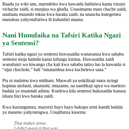
Baada ya wiki tatu, maendeleo kwa kawaida huhisiwa kama vizuizi
vichache zaidi, si muujiza wa ghafla. Unasimama mara chache zaidi,
unafuata muundo mkuu kwa haraka zaidi, na unaacha kutegemea
manukuu yaliyotafsiriwa ili kubashiri maana.
Nani Hunufaika na Tafsiri Katika Ngazi
ya Sentensi?
Tafsiri katika ngazi ya sentensi huwasaidia wanaoanza kwa sababu
sentensi moja haitishi kama kifungu kizima. Huwasaidia zaidi
wanafunzi wa kiwango cha kati kwa sababu tatizo lao la kawaida si
“sijui chochote,” bali “ninatambua kwa kuchelewa sana.”
Pia ni muhimu kwa mitihani. Maswali ya usikilizaji mara nyingi
hupima utofauti, ukanushi, mtazamo, na uandikaji upya wa maelezo
badala ya msamiati adimu. Kuelewa kila sentensi hukusaidia kunasa
ishara hizi kwa haraka zaidi.
Kwa kuzungumza, mazoezi hayo hayo hukupa semi kamili badala
ya maneno yaliyotengwa. Unajifunza kusema:
That makes sense.
I didn’t mean it that way.