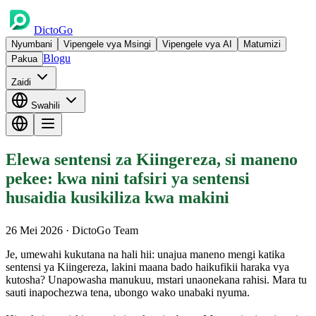
DictoGo
Nyumbani
Vipengele vya Msingi
Vipengele vya AI
Matumizi
Blogu
Pakua
Zaidi
Swahili
Elewa sentensi za Kiingereza, si maneno
pekee: kwa nini tafsiri ya sentensi
husaidia kusikiliza kwa makini
26 Mei 2026
· DictoGo Team
Je, umewahi kukutana na hali hii: unajua maneno mengi katika
sentensi ya Kiingereza, lakini maana bado haikufikii haraka vya
kutosha? Unapowasha manukuu, mstari unaonekana rahisi. Mara tu
sauti inapochezwa tena, ubongo wako unabaki nyuma.