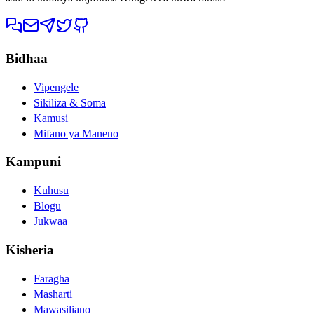
Bidhaa
Vipengele
Sikiliza & Soma
Kamusi
Mifano ya Maneno
Kampuni
Kuhusu
Blogu
Jukwaa
Kisheria
Faragha
Masharti
Mawasiliano