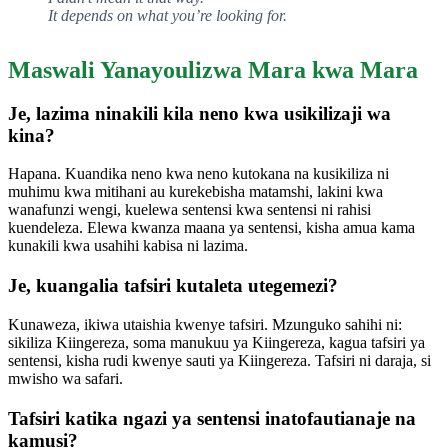
It depends on what you’re looking for.
Maswali Yanayoulizwa Mara kwa Mara
Je, lazima ninakili kila neno kwa usikilizaji wa
kina?
Hapana. Kuandika neno kwa neno kutokana na kusikiliza ni
muhimu kwa mitihani au kurekebisha matamshi, lakini kwa
wanafunzi wengi, kuelewa sentensi kwa sentensi ni rahisi
kuendeleza. Elewa kwanza maana ya sentensi, kisha amua kama
kunakili kwa usahihi kabisa ni lazima.
Je, kuangalia tafsiri kutaleta utegemezi?
Kunaweza, ikiwa utaishia kwenye tafsiri. Mzunguko sahihi ni:
sikiliza Kiingereza, soma manukuu ya Kiingereza, kagua tafsiri ya
sentensi, kisha rudi kwenye sauti ya Kiingereza. Tafsiri ni daraja, si
mwisho wa safari.
Tafsiri katika ngazi ya sentensi inatofautianaje na
kamusi?