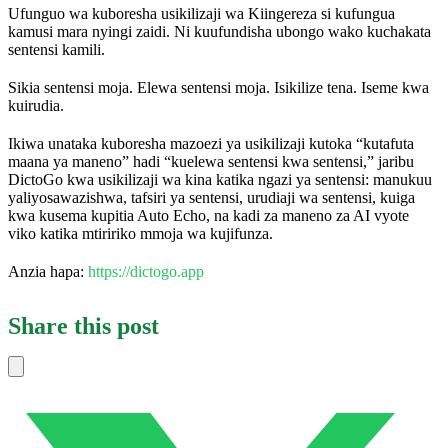
Ufunguo wa kuboresha usikilizaji wa Kiingereza si kufungua
kamusi mara nyingi zaidi. Ni kuufundisha ubongo wako kuchakata
sentensi kamili.
Sikia sentensi moja. Elewa sentensi moja. Isikilize tena. Iseme kwa
kuirudia.
Ikiwa unataka kuboresha mazoezi ya usikilizaji kutoka “kutafuta
maana ya maneno” hadi “kuelewa sentensi kwa sentensi,” jaribu
DictoGo kwa usikilizaji wa kina katika ngazi ya sentensi: manukuu
yaliyosawazishwa, tafsiri ya sentensi, urudiaji wa sentensi, kuiga
kwa kusema kupitia Auto Echo, na kadi za maneno za AI vyote
viko katika mtiririko mmoja wa kujifunza.
Anzia hapa:
https://dictogo.app
Share this post