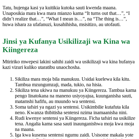
Tatu, hujenga kasi ya kuitikia kutoka sauti kwenda maana.
Unaposikia mara kwa mara mianzo kama “It turns out that…”, “I
didn’t realize that…”, “What I mean is…”, na “The thing is…”,
huwa ishara za ufafanuzi, kusahihisha, msisitizo, au utofauti.
Jinsi ya Kufanya Usikilizaji wa Kina wa
Kiingereza
Mtiririko mwepesi lakini sahihi zaidi wa usikilizaji wa kina hufanya
kazi vizuri kuliko utaratibu unaochosha.
Sikiliza mara moja bila manukuu. Usidai kuelewa kila kitu.
Tambua mzungumzaji, mada, tukio, na hisia.
Sikiliza tena ukiwa na manukuu ya Kiingereza. Tambua kama
pengo linatokana na maneno usiyoyajua, kuunganisha sauti,
matamshi hafifu, au muundo wa sentensi.
Soma tafsiri ya ngazi ya sentensi. Usikimbilie kutafuta kila
neno. Kwanza thibitisha sentensi nzima inamaanisha nini.
Rudi kwenye sentensi ya Kiingereza. Ficha tafsiri na usikilize
tena. Angalia kama sasa sauti inaunganishwa moja kwa moja
na maana.
Iga kwa kusema sentensi ngumu zaidi. Usisome makala yote