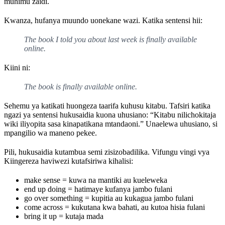
muhimu zaidi.
Kwanza, hufanya muundo uonekane wazi. Katika sentensi hii:
The book I told you about last week is finally available
online.
Kiini ni:
The book is finally available online.
Sehemu ya katikati huongeza taarifa kuhusu kitabu. Tafsiri katika
ngazi ya sentensi hukusaidia kuona uhusiano: “Kitabu nilichokitaja
wiki iliyopita sasa kinapatikana mtandaoni.” Unaelewa uhusiano, si
mpangilio wa maneno pekee.
Pili, hukusaidia kutambua semi zisizobadilika. Vifungu vingi vya
Kiingereza haviwezi kutafsiriwa kihalisi:
make sense = kuwa na mantiki au kueleweka
end up doing = hatimaye kufanya jambo fulani
go over something = kupitia au kukagua jambo fulani
come across = kukutana kwa bahati, au kutoa hisia fulani
bring it up = kutaja mada