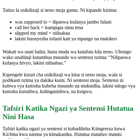
Tatizo la usikilizaji si neno moja gumu. Ni kipande kizima:
was supposed to = ilipaswa kufanya jambo fulani
call her back = kumpigia simu tena
slipped my mind = nilisahau
lakini huonyesha tofauti kati ya mpango na matokeo
Wakati wa sauti halisi, huna muda wa kutafuta kila neno. Ubongo
wako unahitaji kutambua muundo wa sentensi nzima: “Nilipaswa
kufanya hivyo, lakini nilisahau.”
Kipengele kizuri cha usikilizaji wa kina si neno moja, wala si
podikasti nzima ya dakika kumi. Ni sentensi moja. Sentensi ni
kubwa vya kutosha kubeba muundo na muktadha, lakini ndogo vya
kutosha kurudiwa, kulinganishwa, na kuigwa.
Tafsiri Katika Ngazi ya Sentensi Hutatua
Nini Hasa
Tafsiri katika ngazi ya sentensi si kubadilisha Kiingereza kuwa
Kichina kwa namna ya kimakanika. Hutatua matatizo matatu