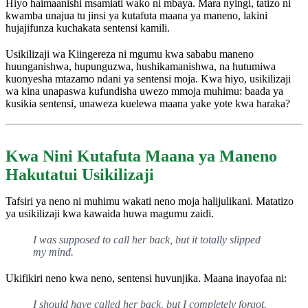
Hiyo haimaanishi msamiati wako ni mbaya. Mara nyingi, tatizo ni
kwamba unajua tu jinsi ya kutafuta maana ya maneno, lakini
hujajifunza kuchakata sentensi kamili.
Usikilizaji wa Kiingereza ni mgumu kwa sababu maneno
huunganishwa, hupunguzwa, hushikamanishwa, na hutumiwa
kuonyesha mtazamo ndani ya sentensi moja. Kwa hiyo, usikilizaji
wa kina unapaswa kufundisha uwezo mmoja muhimu: baada ya
kusikia sentensi, unaweza kuelewa maana yake yote kwa haraka?
Kwa Nini Kutafuta Maana ya Maneno
Hakutatui Usikilizaji
Tafsiri ya neno ni muhimu wakati neno moja halijulikani. Matatizo
ya usikilizaji kwa kawaida huwa magumu zaidi.
I was supposed to call her back, but it totally slipped
my mind.
Ukifikiri neno kwa neno, sentensi huvunjika. Maana inayofaa ni:
I should have called her back, but I completely forgot.