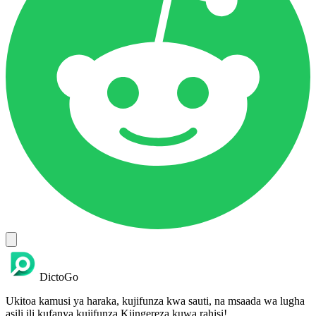
DictoGo
Ukitoa kamusi ya haraka, kujifunza kwa sauti, na msaada wa lugha
asili ili kufanya kujifunza Kiingereza kuwa rahisi!