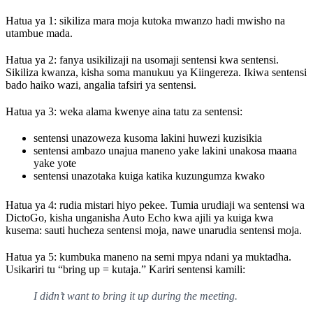
Hatua ya 1: sikiliza mara moja kutoka mwanzo hadi mwisho na
utambue mada.
Hatua ya 2: fanya usikilizaji na usomaji sentensi kwa sentensi.
Sikiliza kwanza, kisha soma manukuu ya Kiingereza. Ikiwa sentensi
bado haiko wazi, angalia tafsiri ya sentensi.
Hatua ya 3: weka alama kwenye aina tatu za sentensi:
sentensi unazoweza kusoma lakini huwezi kuzisikia
sentensi ambazo unajua maneno yake lakini unakosa maana
yake yote
sentensi unazotaka kuiga katika kuzungumza kwako
Hatua ya 4: rudia mistari hiyo pekee. Tumia urudiaji wa sentensi wa
DictoGo, kisha unganisha Auto Echo kwa ajili ya kuiga kwa
kusema: sauti hucheza sentensi moja, nawe unarudia sentensi moja.
Hatua ya 5: kumbuka maneno na semi mpya ndani ya muktadha.
Usikariri tu “bring up = kutaja.” Kariri sentensi kamili:
I didn’t want to bring it up during the meeting.