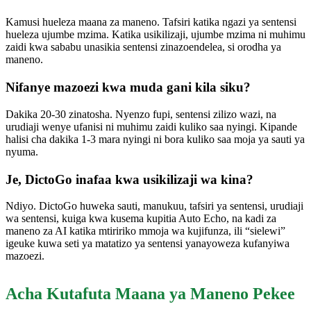
Kamusi hueleza maana za maneno. Tafsiri katika ngazi ya sentensi
hueleza ujumbe mzima. Katika usikilizaji, ujumbe mzima ni muhimu
zaidi kwa sababu unasikia sentensi zinazoendelea, si orodha ya
maneno.
Nifanye mazoezi kwa muda gani kila siku?
Dakika 20-30 zinatosha. Nyenzo fupi, sentensi zilizo wazi, na
urudiaji wenye ufanisi ni muhimu zaidi kuliko saa nyingi. Kipande
halisi cha dakika 1-3 mara nyingi ni bora kuliko saa moja ya sauti ya
nyuma.
Je, DictoGo inafaa kwa usikilizaji wa kina?
Ndiyo. DictoGo huweka sauti, manukuu, tafsiri ya sentensi, urudiaji
wa sentensi, kuiga kwa kusema kupitia Auto Echo, na kadi za
maneno za AI katika mtiririko mmoja wa kujifunza, ili “sielewi”
igeuke kuwa seti ya matatizo ya sentensi yanayoweza kufanyiwa
mazoezi.
Acha Kutafuta Maana ya Maneno Pekee