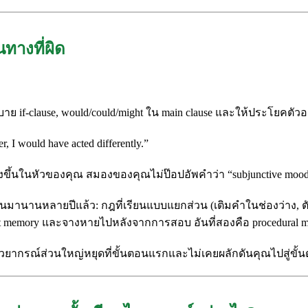
ทางที่ผิด
บาย if-clause, would/could/might ใน main clause และให้ประโยคต
 I would have acted differently.”
ขึ้นในหัวของคุณ สมองของคุณไม่ป๊อปอัพคำว่า “subjunctive moo
จนมานานหลายปีแล้ว: กฎที่เรียนแบบแยกส่วน (เติมคำในช่องว่าง, ต
it memory และจางหายไปหลังจากการสอบ อันที่สองคือ procedural me
ียนไวยากรณ์ส่วนใหญ่หยุดที่ขั้นตอนแรกและไม่เคยผลักดันคุณไปสู่ข