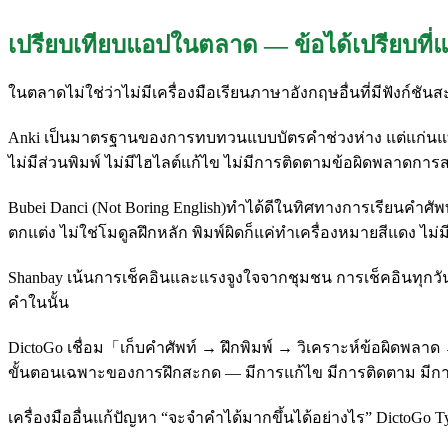
เปรียบเทียบแอปในตลาด — ข้อได้เปรียบที่
ในตลาดไม่ใช่ว่าไม่มีเครื่องมือเรียนภาษาอังกฤษอื่นที่มีฟังก์ช
Anki เป็นมาตรฐานของการทบทวนแบบบัตรคำช่วงห่าง แต่แก่นแท้มัน
ไม่มีส่วนพิมพ์ ไม่มีไฮไลต์แก้ไข ไม่มีการติดตามข้อผิดพลาดการ
Bubei Danci (Not Boring English)ทำได้ดีในทิศทางการเรียนคำ
ตกแต่ง ไม่ใช่โมดูลฝึกหลัก พิมพ์ผิดก็แค่ทำเครื่องหมายสีแดง ไม
Shanbay เน้นการเช็คอินและแรงจูงใจจากชุมชน การเช็คอินทุกวั
คำในนั้น
DictoGo เชื่อม「เก็บคำศัพท์ → ฝึกพิมพ์ → วิเคราะห์ข้อผิดพลาด
ขั้นตอนเฉพาะของการฝึกสะกด — มีการแก้ไข มีการติดตาม มีการ
เครื่องมืออื่นแก้ปัญหา “จะจำคำได้มากขึ้นได้อย่างไร” DictoGo Typ