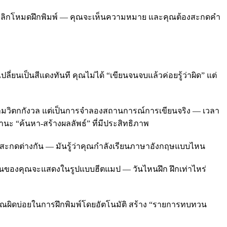
ณ คลิกโหมดฝึกพิมพ์ — คุณจะเห็นความหมาย และคุณต้องสะกดคำ
ี่ยนเป็นสีแดงทันที คุณไม่ได้ “เขียนจนจบแล้วค่อยรู้ว่าผิด” แต่
วามวิตกกังวล แต่เป็นการจำลองสถานการณ์การเขียนจริง — เวลา
ะ “ค้นหา-สร้างผลลัพธ์” ที่มีประสิทธิภาพ
ราะสะกดต่างกัน — มันรู้ว่าคุณกำลังเรียนภาษาอังกฤษแบบไหน
รียนของคุณจะแสดงในรูปแบบฮีตแมป — วันไหนฝึก ฝึกเท่าไหร่
ี่คุณผิดบ่อยในการฝึกพิมพ์โดยอัตโนมัติ สร้าง “รายการทบทวน