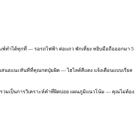
์ทำได้ทุกที่ — รอรถไฟฟ้า ต่อแถว พักเที่ยง หยิบมือถือออกมา 5
เสนอแนะทันทีที่คุณกดปุ่มผิด — ไฮไลต์สีแดง แจ้งเตือนแบบเรียล
วบรวมเป็นการวิเคราะห์คำที่ผิดบ่อย แผนภูมิแนวโน้ม — คุณไม่ต้อง