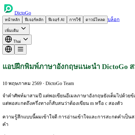
DictoGo
บล็อก
หน้าหลัก
ฟีเจอร์หลัก
ฟีเจอร์ AI
การใช้
ดาวน์โหลด
เพิ่มเติม
Thai
แอปฝึกพิมพ์ภาษาอังกฤษแนะนำ DictoGo สมุด
10 พฤษภาคม 2569
· DictoGo Team
จำคำศัพท์มาสามปี แต่พอเขียนอีเมลภาษาอังกฤษยังเต็มไปด้วยข้อ
แต่พอสะกดถึงครึ่งทางก็สับสนว่าต้องเขียน m หรือ c สองตัว
ความรู้สึกแบบนี้ผมเข้าใจดี การอ่านเข้าใจและการสะกดคำเป็นส
คำ