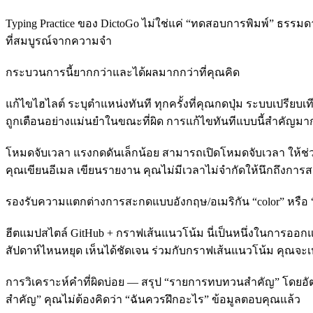
Typing Practice ของ DictoGo ไม่ใช่แค่ “ทดสอบการพิมพ์” ธ
ที่สมบูรณ์จากความจำ
กระบวนการนี้ยากกว่าและได้ผลมากกว่าที่คุณคิด
แก้ไขไฮไลต์ ระบุตำแหน่งทันที ทุกครั้งที่คุณกดปุ่ม ระบบเปรียบเท
ถูกเตือนอย่างแม่นยำในขณะที่ผิด การแก้ไขทันทีแบบนี้สำคัญ
โหมดจับเวลา แรงกดดันเล็กน้อย สามารถเปิดโหมดจับเวลา ให้ช่
คุณเขียนอีเมล เขียนรายงาน คุณไม่มีเวลาไม่จำกัดให้นึกถึงการ
รองรับความแตกต่างการสะกดแบบอังกฤษ/อเมริกัน “color” หรือ “co
ฮีตแมปสไตล์ GitHub + กราฟเส้นแนวโน้ม นี่เป็นหนึ่งในการออกแ
สัปดาห์ไหนหยุด เห็นได้ชัดเจน ร่วมกับกราฟเส้นแนวโน้ม คุณจะ
การวิเคราะห์คำที่ผิดบ่อย — สรุป “รายการทบทวนสำคัญ” โดยอัตโน
สำคัญ” คุณไม่ต้องคิดว่า “ฉันควรฝึกอะไร” ข้อมูลตอบคุณแล้ว