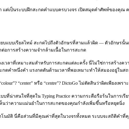
รรมดา แต่เป็นระบบฝึกสะกดคำแบบครบวงจร เปิดสมุดคำศัพท์ของคุ
ียบแบบเรียลไทม์ สะกดไปถึงตัวอักษรที่สามแล้วผิด — ตัวอักษรนั้นเปล
มากต่อการสร้างความจำกล้ามเนื้อในการสะกด
วงเวลาที่เหมาะสมสำหรับการสะกดแต่ละครั้ง นี่ไม่ใช่การสร้างค
สะกดคำหนึ่งคำ แรงกดดันด้านเวลาที่พอเหมาะทำให้สมองอยู่ในสถาน
lour”? “center” หรือ “centre”? DictoGo ไม่ตัดสินว่าผิดเพียงเพ
บบที่น่าสนใจที่สุดใน Typing Practice ความกระตือรือร้นในการเ
เห็นว่าความแม่นยำในการสะกดของคุณกำลังเพิ่มขึ้นหรือหยุดนิ่ง
มัติ นี่คือส่วนที่มีคุณค่าที่สุดในวงจรทั้งหมด ระบบจะสถิติคำท