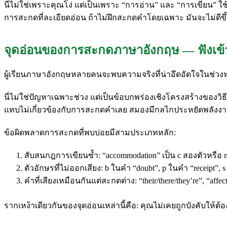
นี่ไม่ใช่เพราะคุณโง่ แต่เป็นเพราะ “การอ่าน” และ “การเขียน”
การสะกดที่ละเอียดอ่อน ถ้าไม่ฝึกสะกดคำโดยเฉพาะ มันจะไม่ดีขึ
จุดอ่อนของการสะกดภาษาอังกฤษ — ฟังเข้
ผู้เรียนภาษาอังกฤษหลายคนจะพบความจริงที่น่าอึดอัดใจในช่วงหนึ่ง นั
นี่ไม่ใช่ปัญหาเฉพาะช่วง แต่เป็นข้อบกพร่องเชิงโครงสร้างขอ
แทบไม่เกี่ยวข้องกับการสะกดคำเลย สมองมีกลไกประหยัดพลังงาน เนื
ข้อผิดพลาดการสะกดที่พบบ่อยมีสามประเภทหลัก:
สับสนกฎการเขียนซ้ำ: “accommodation” เป็น c สองตัวหรือ m
ตัวอักษรที่ไม่ออกเสียง: b ในคำ “doubt”, p ในคำ “receipt”,
คำที่เสียงเหมือนกันแต่สะกดต่าง: “their/there/they’re”, “affe
รากเหง้าเดียวกันของจุดอ่อนเหล่านี้คือ: คุณไม่เคยถูกบังคับให้ต้อง