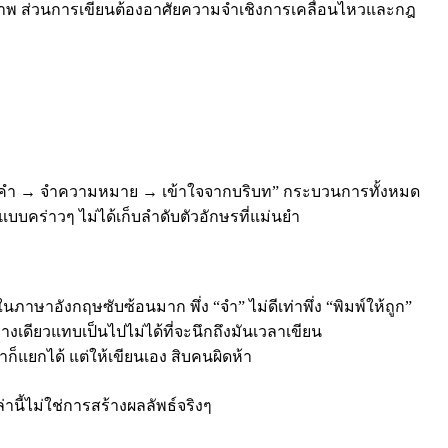
คู่ภาพ ส่วนการเขียนต้องอาศัยความจำเชิงการเคลื่อนไหวและกฎ
เห็นคำ → จำความหมาย → เข้าใจจากบริบท” กระบวนการทั้งหมด
บบคร่าวๆ ไม่ได้เก็บลำดับตัวอักษรที่แม่นยำ
ภาษาอังกฤษซับซ้อนมาก พึ่ง “จำ” ไม่ดีเท่าพึ่ง “พิมพ์ให้ถูก”
ย่างเดียวแทบเป็นไปไม่ได้ที่จะนึกถึงมันเวลาเขียน
ยตาก็แยกได้ แต่ให้เขียนเอง สิบคนผิดห้า
ล่านี้ไม่ใช่การสร้างผลลัพธ์จริงๆ