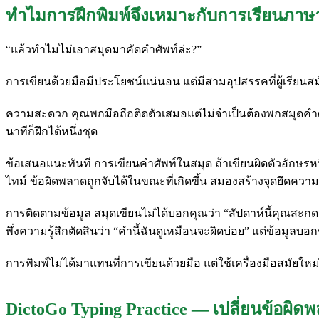
ทำไมการฝึกพิมพ์จึงเหมาะกับการเรียนภาษ
“แล้วทำไมไม่เอาสมุดมาคัดคำศัพท์ล่ะ?”
การเขียนด้วยมือมีประโยชน์แน่นอน แต่มีสามอุปสรรคที่ผู้เรียนส
ความสะดวก คุณพกมือถือติดตัวเสมอแต่ไม่จำเป็นต้องพกสมุดคำศัพ
นาทีก็ฝึกได้หนึ่งชุด
ข้อเสนอแนะทันที การเขียนคำศัพท์ในสมุด ถ้าเขียนผิดตัวอักษรหน
ไทม์ ข้อผิดพลาดถูกจับได้ในขณะที่เกิดขึ้น สมองสร้างจุดยึดความ
การติดตามข้อมูล สมุดเขียนไม่ได้บอกคุณว่า “สัปดาห์นี้คุณสะกดค
พึ่งความรู้สึกตัดสินว่า “คำนี้ฉันดูเหมือนจะผิดบ่อย” แต่ข้อมูลบอก
การพิมพ์ไม่ได้มาแทนที่การเขียนด้วยมือ แต่ใช้เครื่องมือสมัยใหม่เติม
DictoGo Typing Practice — เปลี่ยนข้อผิด