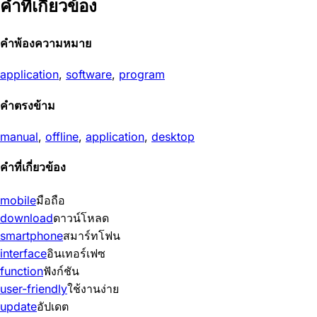
คำที่เกี่ยวข้อง
คำพ้องความหมาย
application
,
software
,
program
คำตรงข้าม
manual
,
offline
,
application
,
desktop
คำที่เกี่ยวข้อง
mobile
มือถือ
download
ดาวน์โหลด
smartphone
สมาร์ทโฟน
interface
อินเทอร์เฟซ
function
ฟังก์ชัน
user-friendly
ใช้งานง่าย
update
อัปเดต