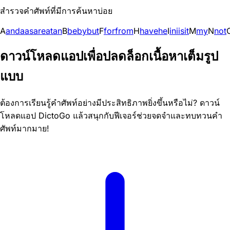
สำรวจคำศัพท์ที่มีการค้นหาบ่อย
A
and
a
as
are
at
an
B
be
by
but
F
for
from
H
have
he
I
in
i
is
it
M
my
N
not
ดาวน์โหลดแอปเพื่อปลดล็อกเนื้อหาเต็มรูป
แบบ
ต้องการเรียนรู้คำศัพท์อย่างมีประสิทธิภาพยิ่งขึ้นหรือไม่? ดาวน์
โหลดแอป DictoGo แล้วสนุกกับฟีเจอร์ช่วยจดจำและทบทวนคำ
ศัพท์มากมาย!