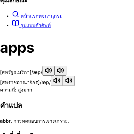
คุณลักษณะ
หน้าแรกพจนานุกรม
รูปแบบคำศัพท์
apps
[สหรัฐอเมริกา]
/æp/
[สหราชอาณาจักร]
/æp/
ความถี่: สูงมาก
คำแปล
abbr.
การทดสอบการเจาะเกราะ.