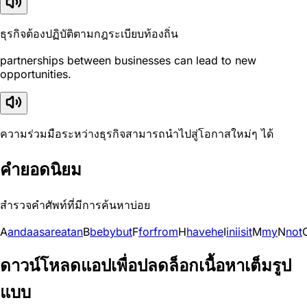
ธุรกิจต้องปฏิบัติตามกฎระเบียบท้องถิ่น
partnerships between businesses can lead to new
opportunities.
ความร่วมมือระหว่างธุรกิจสามารถนำไปสู่โอกาสใหม่ๆ ได้
คำยอดนิยม
สำรวจคำศัพท์ที่มีการค้นหาบ่อย
A
and
a
as
are
at
an
B
be
by
but
F
for
from
H
have
he
I
in
i
is
it
M
my
N
not
ดาวน์โหลดแอปเพื่อปลดล็อกเนื้อหาเต็มรูป
แบบ