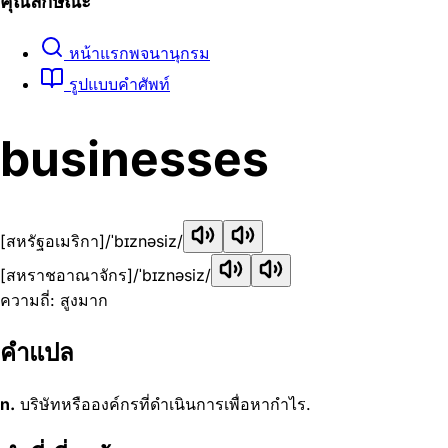
คุณลักษณะ
หน้าแรกพจนานุกรม
รูปแบบคำศัพท์
businesses
[สหรัฐอเมริกา]
/ˈbɪznəsiz/
[สหราชอาณาจักร]
/ˈbɪznəsiz/
ความถี่: สูงมาก
คำแปล
n.
บริษัทหรือองค์กรที่ดำเนินการเพื่อหากำไร.