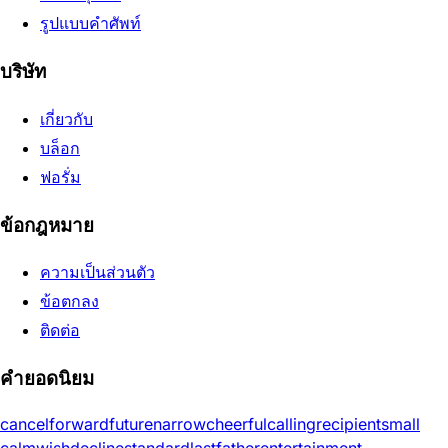
รูปแบบคำศัพท์
บริษัท
เกี่ยวกับ
บล็อก
ฟอรั่ม
ข้อกฎหมาย
ความเป็นส่วนตัว
ข้อตกลง
ติดต่อ
คำยอดนิยม
cancel
forward
future
narrow
cheerful
calling
recipient
small
calm
wish
decline
standard
last
father
entertainment