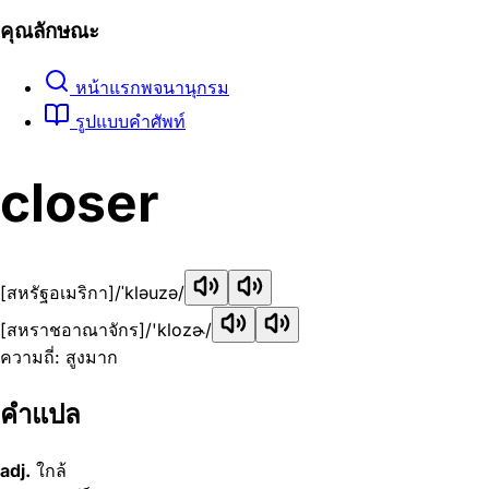
คุณลักษณะ
หน้าแรกพจนานุกรม
รูปแบบคำศัพท์
closer
[สหรัฐอเมริกา]
/ˈkləuzə/
[สหราชอาณาจักร]
/'klozɚ/
ความถี่: สูงมาก
คำแปล
adj.
ใกล้