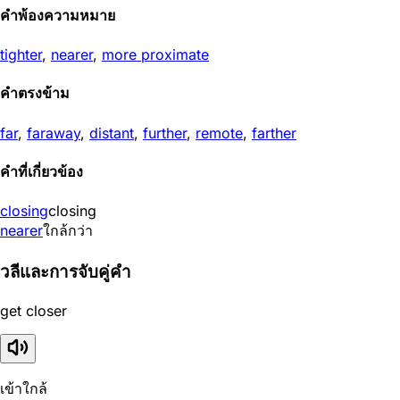
คำพ้องความหมาย
tighter
,
nearer
,
more proximate
คำตรงข้าม
far
,
faraway
,
distant
,
further
,
remote
,
farther
คำที่เกี่ยวข้อง
closing
closing
nearer
ใกล้กว่า
วลีและการจับคู่คำ
get closer
เข้าใกล้