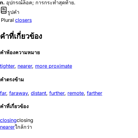
n.
อุปกรณ์ล็อค; การกระทำสุดท้าย.
รูปคำ
Plural
closers
คำที่เกี่ยวข้อง
คำพ้องความหมาย
tighter
,
nearer
,
more proximate
คำตรงข้าม
far
,
faraway
,
distant
,
further
,
remote
,
farther
คำที่เกี่ยวข้อง
closing
closing
nearer
ใกล้กว่า